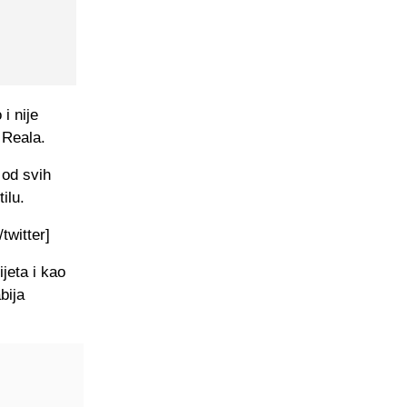
i nije
 Reala.
 od svih
ilu.
twitter]
jeta i kao
bija