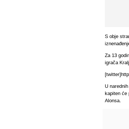
S obje stra
iznenađenj
Za 13 godin
igrača Kralj
[twitter]ht
U narednih
kapiten će 
Alonsa.