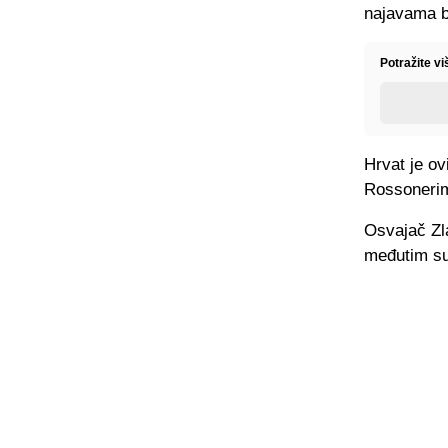
najavama bi
Potražite vi
Hrvat je ov
Rossonerima
Osvajač Zla
međutim sud