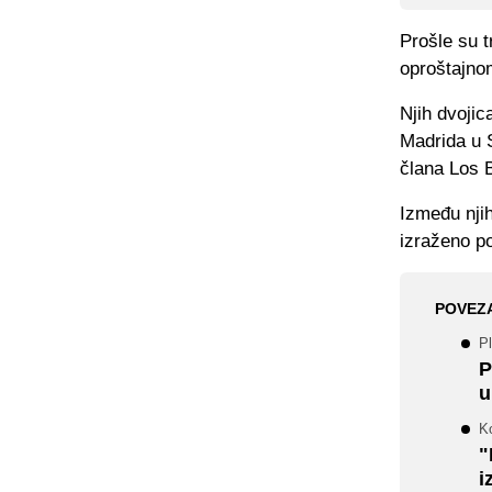
Prošle su t
oproštajno
Njih dvojic
Madrida u 
člana Los 
Između njih
izraženo po
POVEZ
Pl
P
u
K
"
i