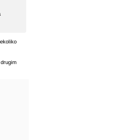
a
ekoliko
s drugim