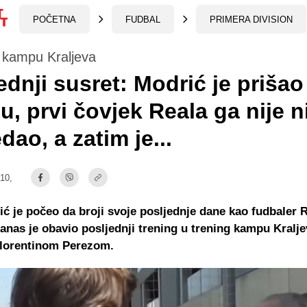
POČETNA
FUDBAL
PRIMERA DIVISION
 kampu Kraljeva
ednji susret: Modrić je prišao
u, prvi čovjek Reala ga nije n
dao, a zatim je...
:10,
ć je počeo da broji svoje posljednje dane kao fudbaler 
anas je obavio posljednji trening u trening kampu Kralje
Florentinom Perezom.