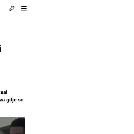
Otvori profil
Otvori meni
i
Real
va gdje se