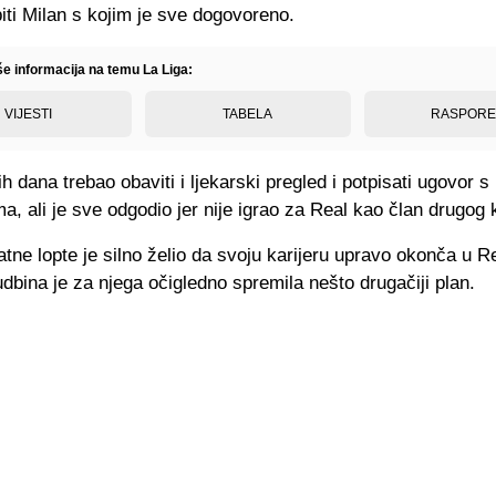
ti Milan s kojim je sve dogovoreno.
še informacija na temu La Liga:
VIJESTI
TABELA
RASPOR
ih dana trebao obaviti i ljekarski pregled i potpisati ugovor s
, ali je sve odgodio jer nije igrao za Real kao član drugog 
tne lopte je silno želio da svoju karijeru upravo okonča u R
bina je za njega očigledno spremila nešto drugačiji plan.