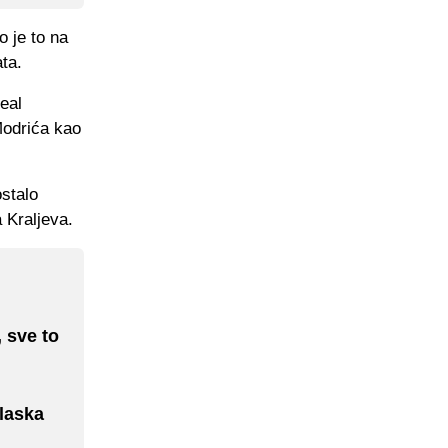
o je to na
ta.
eal
Modrića kao
stalo
 Kraljeva.
, sve to
laska