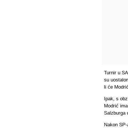
Turnir u S
su uostalom
li će Modrić
Ipak, s obz
Modrić ima
Salzburga u
Nakon SP-a