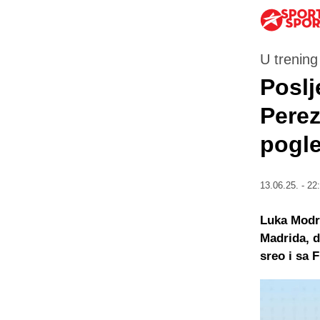
U trening
Poslj
Perez
pogle
13.06.25. - 22
Luka Modri
Madrida, d
sreo i sa 