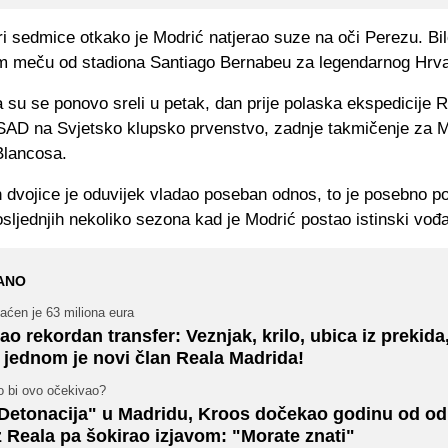
ri sedmice otkako je Modrić natjerao suze na oči Perezu. Bil
m meču od stadiona Santiago Bernabeu za legendarnog Hrva
a su se ponovo sreli u petak, dan prije polaska ekspedicije R
SAD na Svjetsko klupsko prvenstvo, zadnje takmičenje za 
Blancosa.
 dvojice je oduvijek vladao poseban odnos, to je posebno po
sljednjih nekoliko sezona kad je Modrić postao istinski vođa
ANO
aćen je 63 miliona eura
ao rekordan transfer: Veznjak, krilo, ubica iz prekida
 jednom je novi član Reala Madrida!
o bi ovo očekivao?
Detonacija" u Madridu, Kroos dočekao godinu od od
z Reala pa šokirao izjavom: "Morate znati"