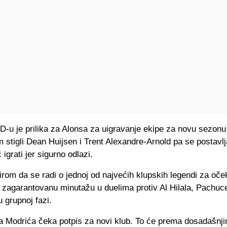
AD-u je prilika za Alonsa za uigravanje ekipe za novu sezon
 stigli Dean Huijsen i Trent Alexandre-Arnold pa se postavlj
 igrati jer sigurno odlazi.
irom da se radi o jednoj od najvećih klupskih legendi za oček
 zagarantovanu minutažu u duelima protiv Al Hilala, Pachuc
 grupnoj fazi.
 Modrića čeka potpis za novi klub. To će prema dosadašnj