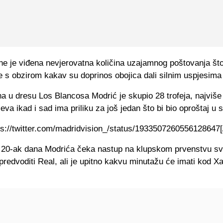
ne je viđena nevjerovatna količina uzajamnog poštovanja što 
e s obzirom kakav su doprinos obojica dali silnim uspjesima
a u dresu Los Blancosa Modrić je skupio 28 trofeja, najviše
eva ikad i sad ima priliku za još jedan što bi bio oproštaj u st
tps://twitter.com/madridvision_/status/1933507260556128647[/
 20-ak dana Modrića čeka nastup na klupskom prvenstvu svi
predvoditi Real, ali je upitno kakvu minutažu će imati kod Xa