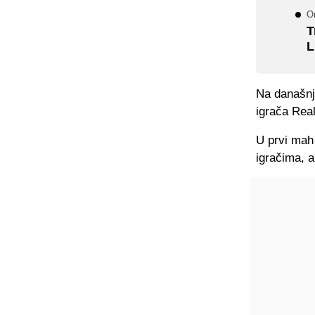
On
T
L
Na današnj
igrača Real
U prvi mah 
igračima, a