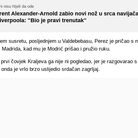
i nisu htjeli da ode
rent Alexander-Arnold zabio novi nož u srca navijač
iverpoola: "Bio je pravi trenutak"
em susretu, posljednjem u Valdebebasu, Perez je pričao s n
 Madrida, kad mu je Modrić prišao i pružio ruku.
prvi čovjek Kraljeva ga nije ni pogledao, jer je razgovarao 
 onda je vrlo brzo uslijedio srdačan zagrljaj.