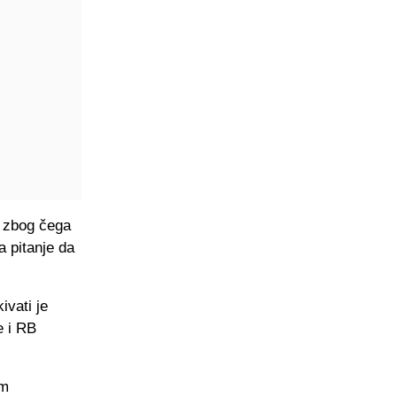
u zbog čega
a pitanje da
ivati je
e i RB
im