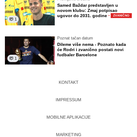
Samed Baždar predstavljen u
novom klubu: Zmaj potpisao
·
ugovor do 2031. godine
ZVANIČNO
1
Poznat tačan datum
Dileme više nema - Poznato kada
će Rodri i zvanično postati novi
fudbaler Barcelone
1
KONTAKT
IMPRESSUM
MOBILNE APLIKACIJE
MARKETING