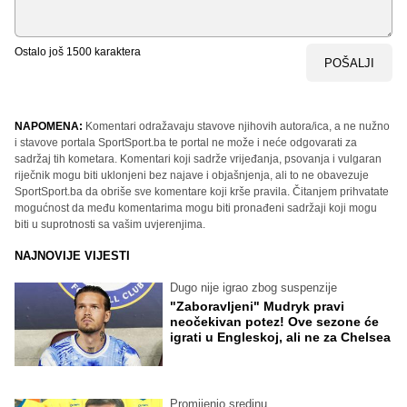
Ostalo još
1500
karaktera
POŠALJI
NAPOMENA:
Komentari odražavaju stavove njihovih autora/ica, a ne nužno
i stavove portala SportSport.ba te portal ne može i neće odgovarati za
sadržaj tih kometara. Komentari koji sadrže vrijeđanja, psovanja i vulgaran
riječnik mogu biti uklonjeni bez najave i objašnjenja, ali to ne obavezuje
SportSport.ba da obriše sve komentare koji krše pravila. Čitanjem prihvatate
mogućnost da među komentarima mogu biti pronađeni sadržaji koji mogu
biti u suprotnosti sa vašim uvjerenjima.
NAJNOVIJE VIJESTI
Dugo nije igrao zbog suspenzije
"Zaboravljeni" Mudryk pravi
neočekivan potez! Ove sezone će
igrati u Engleskoj, ali ne za Chelsea
Promijenio sredinu