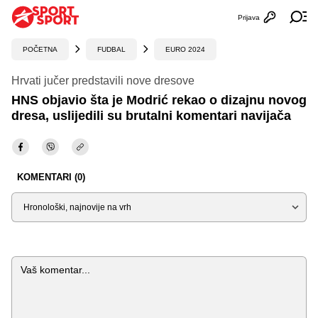
Prijava
Otvori profi
Ot
POČETNA
FUDBAL
EURO 2024
Hrvati jučer predstavili nove dresove
HNS objavio šta je Modrić rekao o dizajnu novog
dresa, uslijedili su brutalni komentari navijača
KOMENTARI (0)
Sortiraj
Komentar