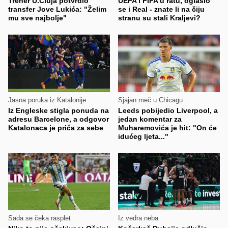
Trener U.Cluja potvrdio
UEFA i FIFA u ratu, oglasio
transfer Jove Lukića: "Želim
se i Real - znate li na čiju
mu sve najbolje"
stranu su stali Kraljevi?
Jasna poruka iz Katalonije
Sjajan meč u Chicagu
Iz Engleske stigla ponuda na
Leeds pobijedio Liverpool, a
adresu Barcelone, a odgovor
jedan komentar za
Katalonaca je priča za sebe
Muharemovića je hit: "On će
idućeg ljeta..."
Sada se čeka rasplet
Iz vedra neba