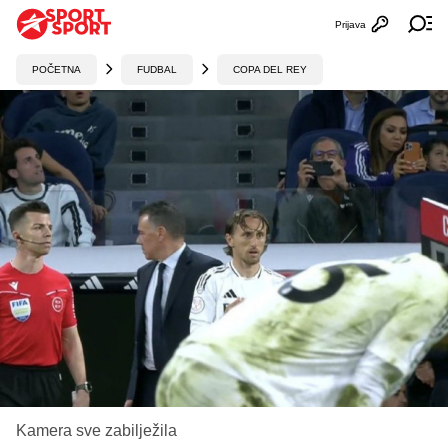
Prijava
Otvori profi
Ot
POČETNA
FUDBAL
COPA DEL REY
Kamera sve zabilježila