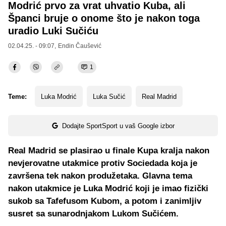
Modrić prvo za vrat uhvatio Kuba, ali
Španci bruje o onome što je nakon toga
uradio Luki Sučiću
02.04.25. - 09:07,
Endin Čaušević
1
Teme:
Luka Modrić
Luka Sučić
Real Madrid
Dodajte SportSport u vaš Google izbor
Real Madrid se plasirao u finale Kupa kralja nakon
nevjerovatne utakmice protiv Sociedada koja je
završena tek nakon produžetaka. Glavna tema
nakon utakmice je Luka Modrić koji je imao fizički
sukob sa Tafefusom Kubom, a potom i zanimljiv
susret sa sunarodnjakom Lukom Sučićem.