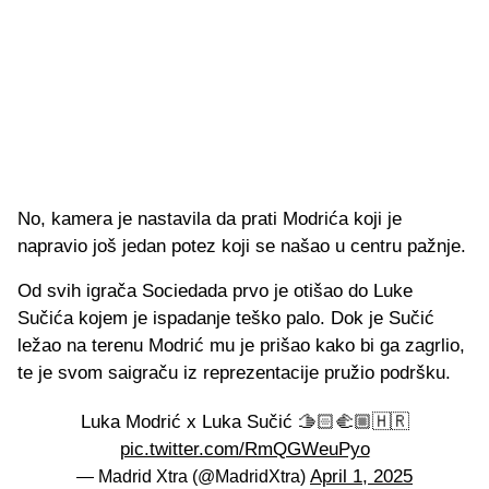
No, kamera je nastavila da prati Modrića koji je
napravio još jedan potez koji se našao u centru pažnje.
Od svih igrača Sociedada prvo je otišao do Luke
Sučića kojem je ispadanje teško palo. Dok je Sučić
ležao na terenu Modrić mu je prišao kako bi ga zagrlio,
te je svom saigraču iz reprezentacije pružio podršku.
Luka Modrić x Luka Sučić 🫱🏻‍🫲🏼🇭🇷
pic.twitter.com/RmQGWeuPyo
April 1, 2025
— Madrid Xtra (@MadridXtra)