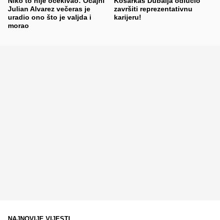
Niko to nije očekivao: Očajni
Košarkaš Dubaija odlučio
Julian Alvarez večeras je
završiti reprezentativnu
uradio ono što je valjda i
karijeru!
morao
NAJNOVIJE VIJESTI