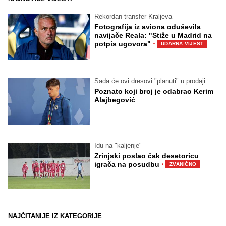
Rekordan transfer Kraljeva
Fotografija iz aviona oduševila
navijače Reala: "Stiže u Madrid na
·
potpis ugovora"
UDARNA VIJEST
Sada će ovi dresovi "planuti" u prodaji
Poznato koji broj je odabrao Kerim
Alajbegović
Idu na "kaljenje"
Zrinjski poslao čak desetoricu
·
igrača na posudbu
ZVANIČNO
NAJČITANIJE IZ KATEGORIJE