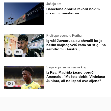
Jačaju tim
Barcelona oborila rekord novim
ulaznim transferom
Prelijepe scene u Perthu
Igrači Juventusa su shvatili ko je
Kerim Alajbegović kada su stigli na
aerodrom u Australiji
1
Saga kojoj se ne nazire kraj
Iz Real Madrida jasno poručili
Arsenalu: "Možete dobiti Viniciusa
Juniora, ali ne ispod ove cijene"
6