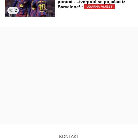
ponoći - Liverpool se pojačao iz
·
Barcelone!
UDARNA VIJEST
2
KONTAKT