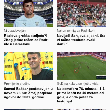
Nije zadovoljan
Nakon remija sa Radnikom
Realova greška stoljeća?!
Navijači Sarajeva bijesni: Šta
Zbog jedne rečenice Rodri
vi tačno trenirate svaki
ide u Barcelonu
dan?"
Promijenio sredinu
Golčina kakva se rijetko viđa
Samed Baždar predstavljen u
Na semaforu 76. minuta i 1:1,
novom klubu: Zmaj potpisao
prima loptu na 40 metara od
ugovor do 2031. godine
gola, a onda potez za
historiju!