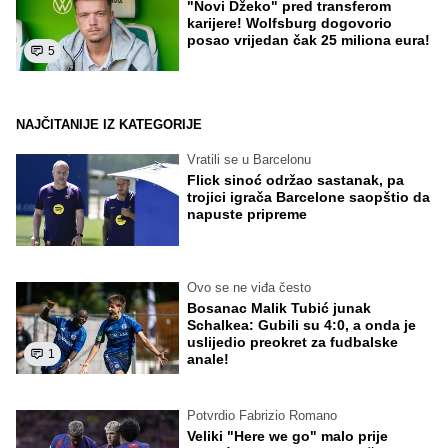
"Novi Džeko" pred transferom
karijere! Wolfsburg dogovorio
posao vrijedan čak 25 miliona eura!
5
NAJČITANIJE IZ KATEGORIJE
Vratili se u Barcelonu
Flick sinoć održao sastanak, pa
trojici igrača Barcelone saopštio da
napuste pripreme
Ovo se ne viđa često
Bosanac Malik Tubić junak
Schalkea: Gubili su 4:0, a onda je
uslijedio preokret za fudbalske
1
anale!
Potvrdio Fabrizio Romano
Veliki "Here we go" malo prije