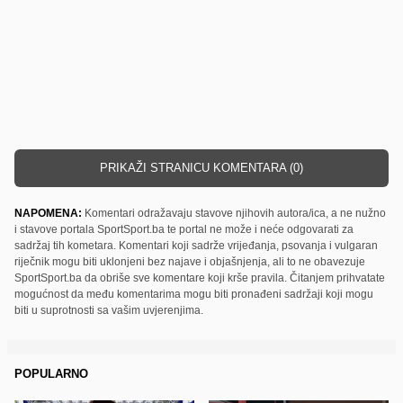
PRIKAŽI STRANICU KOMENTARA (0)
NAPOMENA:
Komentari odražavaju stavove njihovih autora/ica, a ne nužno
i stavove portala SportSport.ba te portal ne može i neće odgovarati za
sadržaj tih kometara. Komentari koji sadrže vrijeđanja, psovanja i vulgaran
riječnik mogu biti uklonjeni bez najave i objašnjenja, ali to ne obavezuje
SportSport.ba da obriše sve komentare koji krše pravila. Čitanjem prihvatate
mogućnost da među komentarima mogu biti pronađeni sadržaji koji mogu
biti u suprotnosti sa vašim uvjerenjima.
POPULARNO