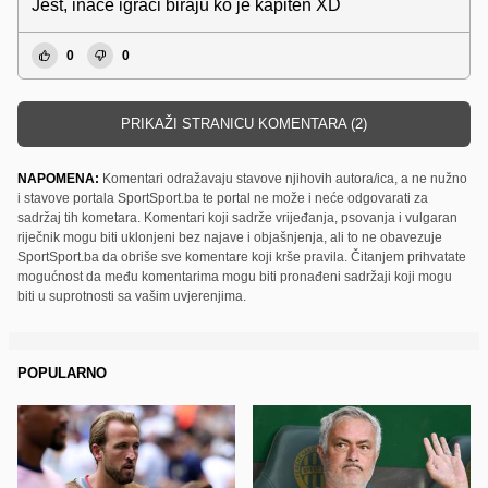
Jest, inače igrači biraju ko je kapiten XD
0
0
PRIKAŽI STRANICU KOMENTARA (2)
NAPOMENA:
Komentari odražavaju stavove njihovih autora/ica, a ne nužno
i stavove portala SportSport.ba te portal ne može i neće odgovarati za
sadržaj tih kometara. Komentari koji sadrže vrijeđanja, psovanja i vulgaran
riječnik mogu biti uklonjeni bez najave i objašnjenja, ali to ne obavezuje
SportSport.ba da obriše sve komentare koji krše pravila. Čitanjem prihvatate
mogućnost da među komentarima mogu biti pronađeni sadržaji koji mogu
biti u suprotnosti sa vašim uvjerenjima.
POPULARNO