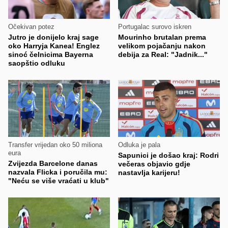
Očekivan potez
Portugalac surovo iskren
Jutro je donijelo kraj sage
Mourinho brutalan prema
oko Harryja Kanea! Englez
velikom pojačanju nakon
sinoć čelnicima Bayerna
debija za Real: "Jadnik..."
saopštio odluku
Transfer vrijedan oko 50 miliona
Odluka je pala
eura
Sapunici je došao kraj: Rodri
Zvijezda Barcelone danas
večeras objavio gdje
nazvala Flicka i poručila mu:
nastavlja karijeru!
"Neću se više vraćati u klub"