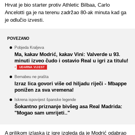
Hrvat je bio starter protiv Athletic Bilbaa, Carlo
Ancelotti ga je na terenu zadržao 80-ak minuta kad ga
je odlučio izvesti.
POVEZANO
Pobjeda Kraljeva
Ma, kakav Modrić, kakav Vini: Valverde u 93.
minuti izveo čudo i ostavio Real u igri za titulu!
·
UDARNA VIJEST
Bernabeu ne prašta
Izraz lica govori više od hiljadu riječi - Mbappe
ponižen za sva vremena!
Iskrena ispovijest španske legende
Šokantno priznanje bivšeg asa Real Madrida:
"Mogao sam umrijeti.."
A prilikom izlaska iz igre izgleda da je Modrić odabrao