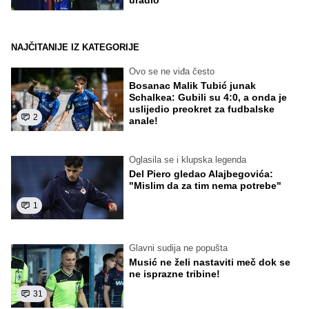
NAJČITANIJE IZ KATEGORIJE
Ovo se ne viđa često
Bosanac Malik Tubić junak
Schalkea: Gubili su 4:0, a onda je
uslijedio preokret za fudbalske
2
anale!
Oglasila se i klupska legenda
Del Piero gledao Alajbegovića:
"Mislim da za tim nema potrebe"
1
Glavni sudija ne popušta
Musić ne želi nastaviti meč dok se
ne isprazne tribine!
31