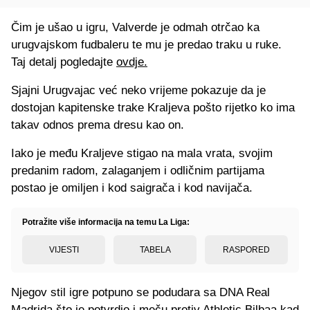
Čim je ušao u igru, Valverde je odmah otrčao ka
urugvajskom fudbaleru te mu je predao traku u ruke.
Taj detalj pogledajte
ovdje.
Sjajni Urugvajac već neko vrijeme pokazuje da je
dostojan kapitenske trake Kraljeva pošto rijetko ko ima
takav odnos prema dresu kao on.
Iako je među Kraljeve stigao na mala vrata, svojim
predanim radom, zalaganjem i odličnim partijama
postao je omiljen i kod saigrača i kod navijača.
Potražite više informacija na temu La Liga:
VIJESTI
TABELA
RASPORED
Njegov stil igre potpuno se podudara sa DNA Real
Madrida što je potvrdio i meču protiv Athletic Bilbaa kad