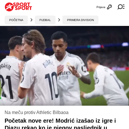
Prijava
Otvori profi
Ot
POČETNA
FUDBAL
PRIMERA DIVISION
Na meču protiv Athletic Bilbaoa
Početak nove ere! Modrić izašao iz igre i
Diazu rekao ko je njegov nasljednik u