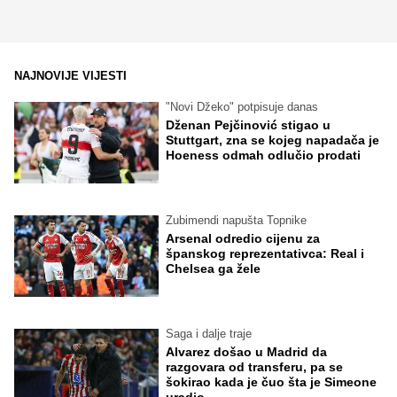
NAJNOVIJE VIJESTI
"Novi Džeko" potpisuje danas
Dženan Pejčinović stigao u
Stuttgart, zna se kojeg napadača je
Hoeness odmah odlučio prodati
Zubimendi napušta Topnike
Arsenal odredio cijenu za
španskog reprezentativca: Real i
Chelsea ga žele
Saga i dalje traje
Alvarez došao u Madrid da
razgovara od transferu, pa se
šokirao kada je čuo šta je Simeone
uradio