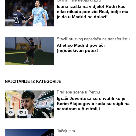
Ovo im nije trebao uraditi
Istina izašla na vidjelo! Rodri kao
niko nikada ponizio Real, bolje mu
je da u Madrid ne dolazi!
Stavili su svog napadača na transfer listu
Atletico Madrid povlači
(ne)očekivan potez!
NAJČITANIJE IZ KATEGORIJE
Prelijepe scene u Perthu
Igrači Juventusa su shvatili ko je
Kerim Alajbegović kada su stigli na
aerodrom u Australiji
1
Jačaju tim