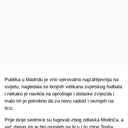
Publika u Madridu je vrlo vjerovatno najzahtjevnija na
svijetu, nagledala se brojnih velikana svjetskog fudbala
i nekako je navikla na oproštaje i dolaske zvijezda i
malo im je potrebno da za novu radost i osmijeh na
licu.
Prije dvije sedmice su tugovali zbog odlaska Modrića, a
već danas im je bio osmijeh na licu i to zbog Tonija