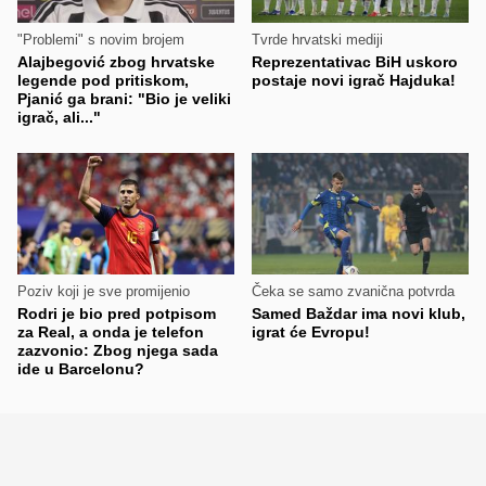
"Problemi" s novim brojem
Tvrde hrvatski mediji
Alajbegović zbog hrvatske
Reprezentativac BiH uskoro
legende pod pritiskom,
postaje novi igrač Hajduka!
Pjanić ga brani: "Bio je veliki
igrač, ali..."
Poziv koji je sve promijenio
Čeka se samo zvanična potvrda
Rodri je bio pred potpisom
Samed Baždar ima novi klub,
za Real, a onda je telefon
igrat će Evropu!
zazvonio: Zbog njega sada
ide u Barcelonu?