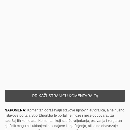
PRIKAŽI STRANICU KOMENTARA (0)
NAPOMENA:
Komentari odražavaju stavove njihovih autora/ica, a ne nužno
i stavove portala SportSport.ba te portal ne može i neće odgovarati za
sadržaj tih kometara. Komentari koji sadrže vrijeđanja, psovanja i vulgaran
riječnik mogu biti uklonjeni bez najave i objašnjenja, ali to ne obavezuje