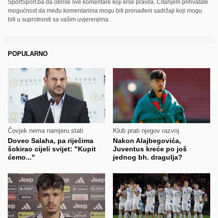
SportSport.ba da obriše sve komentare koji krše pravila. Čitanjem prihvatate
mogućnost da među komentarima mogu biti pronađeni sadržaji koji mogu
biti u suprotnosti sa vašim uvjerenjima.
POPULARNO
Čovjek nema namjeru stati
Klub prati njegov razvoj
Doveo Salaha, pa riječima
Nakon Alajbegovića,
šokirao cijeli svijet: "Kupit
Juventus kreće po još
ćemo..."
jednog bh. dragulja?