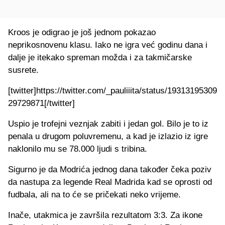
Kroos je odigrao je još jednom pokazao
neprikosnovenu klasu. Iako ne igra već godinu dana i
dalje je itekako spreman možda i za takmičarske
susrete.
[twitter]https://twitter.com/_pauliiita/status/19313195309
29729871[/twitter]
Uspio je trofejni veznjak zabiti i jedan gol. Bilo je to iz
penala u drugom poluvremenu, a kad je izlazio iz igre
naklonilo mu se 78.000 ljudi s tribina.
Sigurno je da Modrića jednog dana također čeka poziv
da nastupa za legende Real Madrida kad se oprosti od
fudbala, ali na to će se pričekati neko vrijeme.
Inače, utakmica je završila rezultatom 3:3. Za ikone