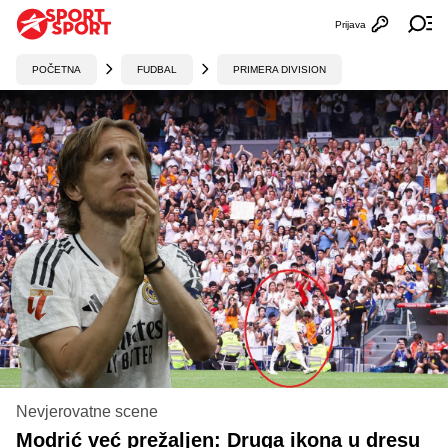
Prijava
Otvori profi
Ot
POČETNA
FUDBAL
PRIMERA DIVISION
Nevjerovatne scene
Modrić već prežaljen: Druga ikona u dresu