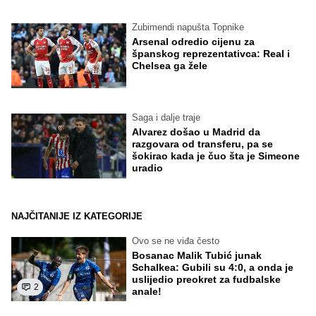
Zubimendi napušta Topnike
Arsenal odredio cijenu za
španskog reprezentativca: Real i
Chelsea ga žele
Saga i dalje traje
Alvarez došao u Madrid da
razgovara od transferu, pa se
šokirao kada je čuo šta je Simeone
uradio
NAJČITANIJE IZ KATEGORIJE
Ovo se ne viđa često
Bosanac Malik Tubić junak
Schalkea: Gubili su 4:0, a onda je
uslijedio preokret za fudbalske
2
anale!