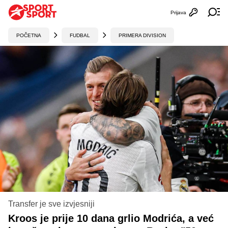
Prijava
Otvori profi
Ot
POČETNA
FUDBAL
PRIMERA DIVISION
Transfer je sve izvjesniji
Kroos je prije 10 dana grlio Modrića, a već