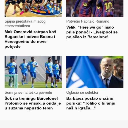
Sjajna predstava mladog
Potvrdio Fabrizio Romano
reprezentativca
Veliki "Here we go" malo
Mak Omerović zatrpao koš
prije ponoći - Liverpool se
Bugarske i odveo Bosnu i
pojačao iz Barcelone!
Hercegovinu do nove
pobjede
Sumnja se na tešku povredu
Oglasio se selektor
Šok na treningu Barcelone!
Barbarez poslao snažnu
Prolomio se vrisak, a onda je
poruku: "Toliko o biranju
u suzama napustio teren
naših igrača..."