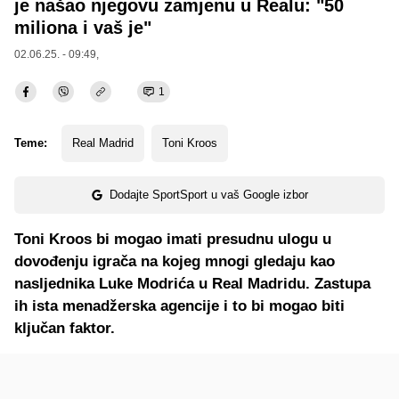
je našao njegovu zamjenu u Realu: "50
miliona i vaš je"
02.06.25. - 09:49,
1
Teme:
Real Madrid
Toni Kroos
Dodajte SportSport u vaš Google izbor
Toni Kroos bi mogao imati presudnu ulogu u
dovođenju igrača na kojeg mnogi gledaju kao
nasljednika Luke Modrića u Real Madridu. Zastupa
ih ista menadžerska agencije i to bi mogao biti
ključan faktor.