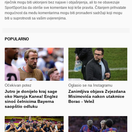
riječnik mogu biti uklonjeni bez najave i objašnjenja, ali to ne obavezuje
SportSport.ba da obriše sve komentare koji krše pravila. Čitanjem prihvatate
mogućnost da među komentarima mogu biti pronađeni sadržaji koji mogu
biti u suprotnosti sa vašim uvjerenjima.
POPULARNO
Očekivan potez
Oglasio se na Instagramu
Jutro je donijelo kraj sage
Zanimljiva objava Zvjezdana
oko Harryja Kanea! Englez
Misimovića nakon utakmice
sinoć čelnicima Bayerna
Borac - Velež
saopštio odluku