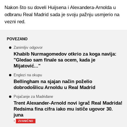
Nakon što su doveli Huijsena i Alexandera-Arnolda u
odbranu Real Madrid sada je svoju pažnju usmjerio na
vezni red.
POVEZANO
Zanimljiv odgovor
Khabib Nurmagomedov otkrio za koga navija:
"Gledao sam finale sa ocem, kada je
Mijatović..."
Englezi na okupu
Bellingham na sjajan način poželio
dobrodošlicu Arnoldu u Real Madrid
Pojačanje za Madriđane
Trent Alexander-Arnold novi igrač Real Madrida!
Redsima fina cifra iako mu ističe ugovor 30.
juna
·
ZVANIČNO