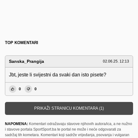
TOP KOMENTARI
Sanska_Prangija
02.06.25. 12:13
Jbt, jeste li svijestni da svaki dan isto pisete?
0
0
PRIKAŽI STRANICU KOMENTARA (1)
NAPOMENA:
Komentari odražavaju stavove njihovih autora/ica, a ne nužno
i stavove portala SportSport.ba te portal ne može i neće odgovarati za
sadržaj tih kometara. Komentari koji sadrže vrijeđanja, psovanja i vulgaran