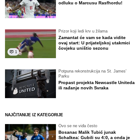
odluku o Marcusu Rasfhordu!
Prizor koji ledi krv u žilama
Zamantat će vam se kada vidite
ovaj start: U prijateljskoj utakmici
čovjeku uništio sezonu
1
Potpuna rekonstrukcija na St. James'
Parku
Propast projekta Newcastle Uniteda
ili rađanje novih Svraka
NAJČITANIJE IZ KATEGORIJE
Ovo se ne viđa često
Bosanac Malik Tubić junak
Schalkea: Gubili su 4:0, a onda je