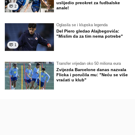
uslijedio preokret za fudbalske
2
anale!
Oglasila se i klupska legenda
Del Piero gledao Alajbegovića:
"Mislim da za tim nema potrebe"
1
Transfer vrijedan oko 50 miliona eura
Zvijezda Barcelone danas nazvala
Flicka i poručila mu: "Neću se više
vraćati u klub"