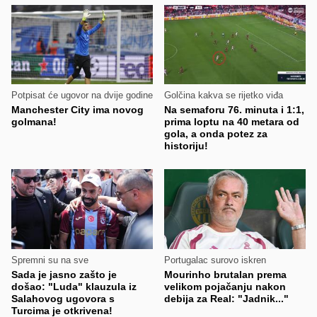
Potpisat će ugovor na dvije godine
Golčina kakva se rijetko viđa
Manchester City ima novog
Na semaforu 76. minuta i 1:1,
golmana!
prima loptu na 40 metara od
gola, a onda potez za
historiju!
Spremni su na sve
Portugalac surovo iskren
Sada je jasno zašto je
Mourinho brutalan prema
došao: "Luda" klauzula iz
velikom pojačanju nakon
Salahovog ugovora s
debija za Real: "Jadnik..."
Turcima je otkrivena!