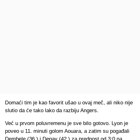
Domaći tim je kao favorit ušao u ovaj meč, ali niko nije
slutio da će tako lako da razbiju Angers.
Već u prvom poluvremenu je sve bilo gotovo. Lyon je
poveo u 11. minuti golom Aouara, a zatim su pogađali
Dembele (36.) i Depay (42.) za prednost od 3:0 na