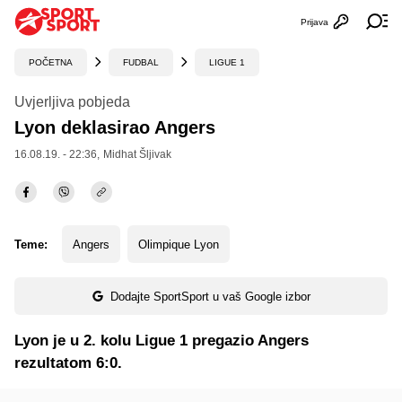
Prijava
Otvori profi
Ot
POČETNA
FUDBAL
LIGUE 1
Uvjerljiva pobjeda
Lyon deklasirao Angers
16.08.19. - 22:36,
Midhat Šljivak
Teme:
Angers
Olimpique Lyon
Dodajte SportSport u vaš Google izbor
Lyon je u 2. kolu Ligue 1 pregazio Angers
rezultatom 6:0.