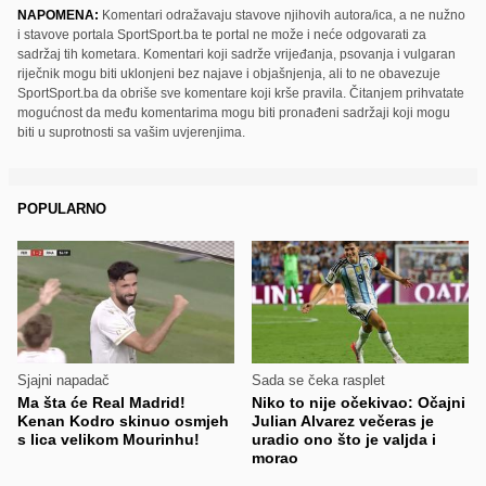
NAPOMENA:
Komentari odražavaju stavove njihovih autora/ica, a ne nužno
i stavove portala SportSport.ba te portal ne može i neće odgovarati za
sadržaj tih kometara. Komentari koji sadrže vrijeđanja, psovanja i vulgaran
riječnik mogu biti uklonjeni bez najave i objašnjenja, ali to ne obavezuje
SportSport.ba da obriše sve komentare koji krše pravila. Čitanjem prihvatate
mogućnost da među komentarima mogu biti pronađeni sadržaji koji mogu
biti u suprotnosti sa vašim uvjerenjima.
POPULARNO
Sjajni napadač
Sada se čeka rasplet
Ma šta će Real Madrid!
Niko to nije očekivao: Očajni
Kenan Kodro skinuo osmjeh
Julian Alvarez večeras je
s lica velikom Mourinhu!
uradio ono što je valjda i
morao