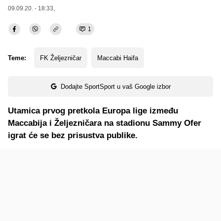
09.09.20. - 18:33,
1
Teme:
FK Željezničar
Maccabi Haifa
Dodajte SportSport u vaš Google izbor
Utamica prvog pretkola Europa lige između
Maccabija i Željezničara na stadionu Sammy Ofer
igrat će se bez prisustva publike.