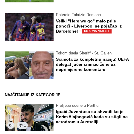
Potvrdio Fabrizio Romano
Veliki "Here we go" malo prije
ponoći - Liverpool se pojačao iz
·
Barcelone!
UDARNA VIJEST
Tokom duela Sheriff - St. Gallen
Sramota za kompletnu naciju: UEFA
delegat jučer snimao žene uz
neprimjerene komentare
NAJČITANIJE IZ KATEGORIJE
Prelijepe scene u Perthu
Igrači Juventusa su shvatili ko je
Kerim Alajbegović kada su stigli na
aerodrom u Australiji
1