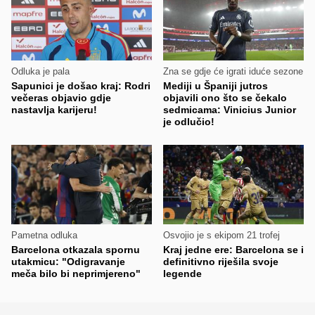
Odluka je pala
Zna se gdje će igrati iduće sezone
Sapunici je došao kraj: Rodri
Mediji u Španiji jutros
večeras objavio gdje
objavili ono što se čekalo
nastavlja karijeru!
sedmicama: Vinicius Junior
je odlučio!
Pametna odluka
Osvojio je s ekipom 21 trofej
Barcelona otkazala spornu
Kraj jedne ere: Barcelona se i
utakmicu: "Odigravanje
definitivno riješila svoje
meča bilo bi neprimjereno"
legende