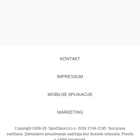
KONTAKT
IMPRESSUM
MOBILNE APLIKACIJE
MARKETING
Copyright 2008-26. SportSport d.o.o. ISSN 2744-2195. Sva prava
zadržana. Zabranjeno preuzimanje sadržaja bez dozvole izdavača.
Pravila
o zaštiti privatnosti.