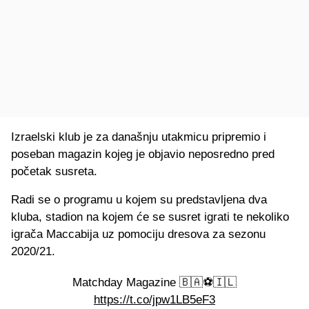
Izraelski klub je za današnju utakmicu pripremio i
poseban magazin kojeg je objavio neposredno pred
početak susreta.
Radi se o programu u kojem su predstavljena dva
kluba, stadion na kojem će se susret igrati te nekoliko
igrača Maccabija uz pomociju dresova za sezonu
2020/21.
Matchday Magazine 🇧🇦⚽️🇮🇱
https://t.co/jpw1LB5eF3