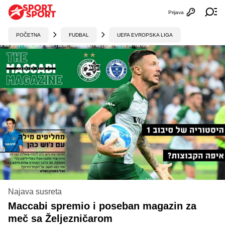
Prijava
Otvori profi
Ot
POČETNA
FUDBAL
UEFA EVROPSKA LIGA
Najava susreta
Maccabi spremio i poseban magazin za
meč sa Željezničarom