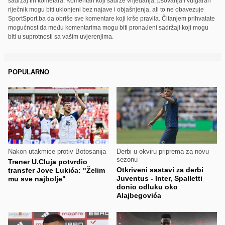
sadržaj tih kometara. Komentari koji sadrže vrijeđanja, psovanja i vulgaran
riječnik mogu biti uklonjeni bez najave i objašnjenja, ali to ne obavezuje
SportSport.ba da obriše sve komentare koji krše pravila. Čitanjem prihvatate
mogućnost da među komentarima mogu biti pronađeni sadržaji koji mogu
biti u suprotnosti sa vašim uvjerenjima.
POPULARNO
Nakon utakmice protiv Botosanija
Derbi u okviru priprema za novu
sezonu
Trener U.Cluja potvrdio
Otkriveni sastavi za derbi
transfer Jove Lukića: "Želim
Juventus - Inter, Spalletti
mu sve najbolje"
donio odluku oko
Alajbegovića