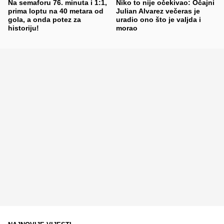
Na semaforu 76. minuta i 1:1,
Niko to nije očekivao: Očajni
prima loptu na 40 metara od
Julian Alvarez večeras je
gola, a onda potez za
uradio ono što je valjda i
historiju!
morao