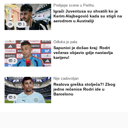
Prelijepe scene u Perthu
Igrači Juventusa su shvatili ko je
Kerim Alajbegović kada su stigli na
aerodrom u Australiji
1
Odluka je pala
Sapunici je došao kraj: Rodri
večeras objavio gdje nastavlja
karijeru!
2
Nije zadovoljan
Realova greška stoljeća?! Zbog
jedne rečenice Rodri ide u
Barcelonu
6