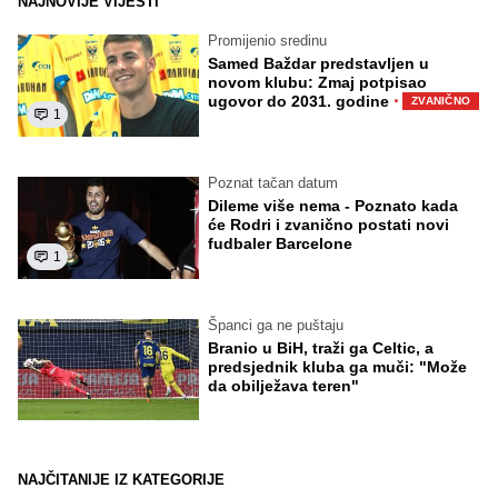
NAJNOVIJE VIJESTI
Promijenio sredinu
Samed Baždar predstavljen u
novom klubu: Zmaj potpisao
·
ugovor do 2031. godine
ZVANIČNO
1
Poznat tačan datum
Dileme više nema - Poznato kada
će Rodri i zvanično postati novi
fudbaler Barcelone
1
Španci ga ne puštaju
Branio u BiH, traži ga Celtic, a
predsjednik kluba ga muči: "Može
da obilježava teren"
NAJČITANIJE IZ KATEGORIJE