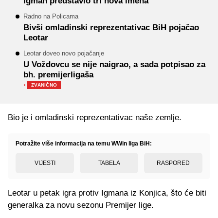
Igman predstavio tri nova imena
Radno na Policama
Bivši omladinski reprezentativac BiH pojačao
Leotar
Leotar doveo novo pojačanje
U Voždovcu se nije naigrao, a sada potpisao za
bh. premijerligaša
·
ZVANIČNO
Bio je i omladinski reprezentativac naše zemlje.
Potražite više informacija na temu WWin liga BiH:
VIJESTI
TABELA
RASPORED
Leotar u petak igra protiv Igmana iz Konjica, što će biti
generalka za novu sezonu Premijer lige.