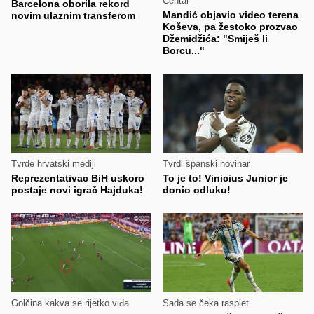
Centar
Barcelona oborila rekord
Mandić objavio video terena
novim ulaznim transferom
Koševa, pa žestoko prozvao
Džemidžića: "Smiješ li
Borcu..."
Tvrde hrvatski mediji
Tvrdi španski novinar
Reprezentativac BiH uskoro
To je to! Vinicius Junior je
postaje novi igrač Hajduka!
donio odluku!
Golčina kakva se rijetko viđa
Sada se čeka rasplet