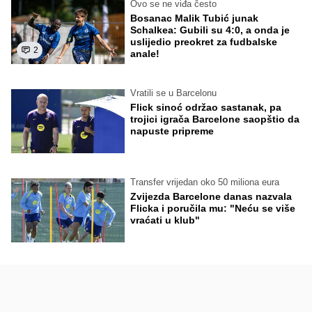
Ovo se ne viđa često
Bosanac Malik Tubić junak
Schalkea: Gubili su 4:0, a onda je
uslijedio preokret za fudbalske
2
anale!
Vratili se u Barcelonu
Flick sinoć održao sastanak, pa
trojici igrača Barcelone saopštio da
napuste pripreme
Transfer vrijedan oko 50 miliona eura
Zvijezda Barcelone danas nazvala
Flicka i poručila mu: "Neću se više
vraćati u klub"