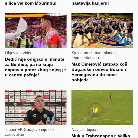
s lica velikom Mourinhu!
nastavlja karijeru!
Objavljen video
Sjajna predstava mladog
reprezentativca
Dedić nije odigrao ni minute
Mak Omerović zatrpao koš
za Benficu, pa na kraju
Bugarske i odveo Bosnu i
napravio potez zbog kojeg je
Hercegovinu do nove
u centru pažnje!
pobjede
Trener FK Sarajevo nije bio
Navijači bijesni
zadovoljan
Muk u Trabzonsporu: Veliko