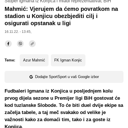
Stoper Igmana iz Konjica i mladi reprezentativac BiH
Mahmić: Vjerujem da ćemo povratkom na
stadion u Konjicu obezbjediti cilj i
osigurati opstanak u ligi
16.11.22. - 13:45,
Teme:
Azur Mahmić
FK Igman Konjic
Dodajte SportSport u vaš Google izbor
Fudbaleri Igmana iz Konjica u posljednjem kolu
prvog dijela sezone u Premijer ligi BiH gostovat će
kod tuzlanske Slobode. To će biti duel dvije ekipe sa
začelja tabele, a taj meč svakako od velike je
važnosti kako za domaći tim, tako i za goste iz
Konjica.