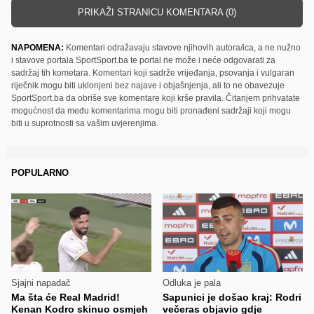
PRIKAŽI STRANICU KOMENTARA (0)
NAPOMENA:
Komentari odražavaju stavove njihovih autora/ica, a ne nužno
i stavove portala SportSport.ba te portal ne može i neće odgovarati za
sadržaj tih kometara. Komentari koji sadrže vrijeđanja, psovanja i vulgaran
riječnik mogu biti uklonjeni bez najave i objašnjenja, ali to ne obavezuje
SportSport.ba da obriše sve komentare koji krše pravila. Čitanjem prihvatate
mogućnost da među komentarima mogu biti pronađeni sadržaji koji mogu
biti u suprotnosti sa vašim uvjerenjima.
POPULARNO
Sjajni napadač
Odluka je pala
Ma šta će Real Madrid!
Sapunici je došao kraj: Rodri
Kenan Kodro skinuo osmjeh
večeras objavio gdje