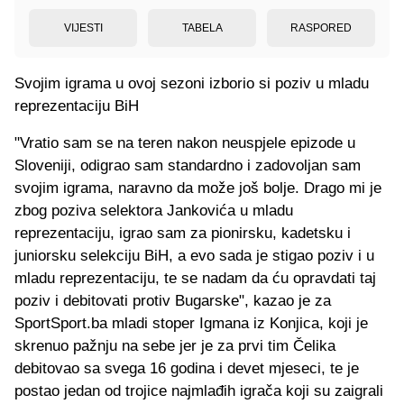
VIJESTI
TABELA
RASPORED
Svojim igrama u ovoj sezoni izborio si poziv u mladu
reprezentaciju BiH
"Vratio sam se na teren nakon neuspjele epizode u
Sloveniji, odigrao sam standardno i zadovoljan sam
svojim igrama, naravno da može još bolje. Drago mi je
zbog poziva selektora Jankovića u mladu
reprezentaciju, igrao sam za pionirsku, kadetsku i
juniorsku selekciju BiH, a evo sada je stigao poziv i u
mladu reprezentaciju, te se nadam da ću opravdati taj
poziv i debitovati protiv Bugarske", kazao je za
SportSport.ba mladi stoper Igmana iz Konjica, koji je
skrenuo pažnju na sebe jer je za prvi tim Čelika
debitovao sa svega 16 godina i devet mjeseci, te je
postao jedan od trojice najmlađih igrača koji su zaigrali