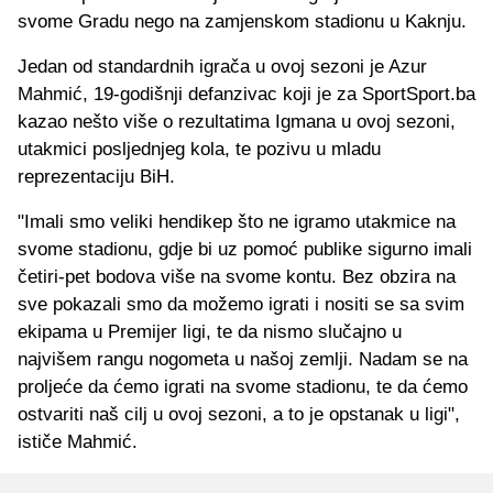
svome Gradu nego na zamjenskom stadionu u Kaknju.
Jedan od standardnih igrača u ovoj sezoni je Azur
Mahmić, 19-godišnji defanzivac koji je za SportSport.ba
kazao nešto više o rezultatima Igmana u ovoj sezoni,
utakmici posljednjeg kola, te pozivu u mladu
reprezentaciju BiH.
"Imali smo veliki hendikep što ne igramo utakmice na
svome stadionu, gdje bi uz pomoć publike sigurno imali
četiri-pet bodova više na svome kontu. Bez obzira na
sve pokazali smo da možemo igrati i nositi se sa svim
ekipama u Premijer ligi, te da nismo slučajno u
najvišem rangu nogometa u našoj zemlji. Nadam se na
proljeće da ćemo igrati na svome stadionu, te da ćemo
ostvariti naš cilj u ovoj sezoni, a to je opstanak u ligi",
ističe Mahmić.