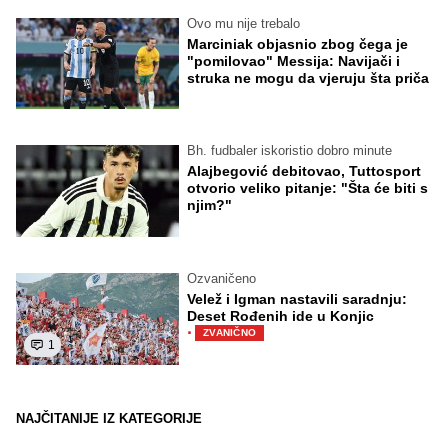
Ovo mu nije trebalo
Marciniak objasnio zbog čega je
"pomilovao" Messija: Navijači i
struka ne mogu da vjeruju šta priča
Bh. fudbaler iskoristio dobro minute
Alajbegović debitovao, Tuttosport
otvorio veliko pitanje: "Šta će biti s
njim?"
Ozvaničeno
Velež i Igman nastavili saradnju:
Deset Rođenih ide u Konjic
·
ZVANIČNO
1
NAJČITANIJE IZ KATEGORIJE