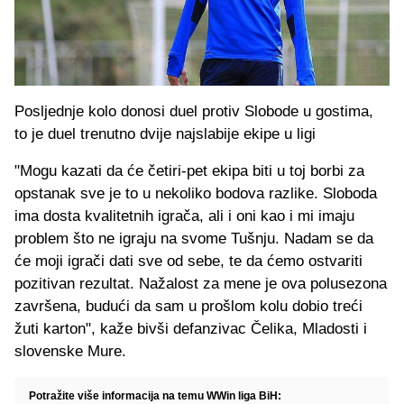
Posljednje kolo donosi duel protiv Slobode u gostima,
to je duel trenutno dvije najslabije ekipe u ligi
"Mogu kazati da će četiri-pet ekipa biti u toj borbi za
opstanak sve je to u nekoliko bodova razlike. Sloboda
ima dosta kvalitetnih igrača, ali i oni kao i mi imaju
problem što ne igraju na svome Tušnju. Nadam se da
će moji igrači dati sve od sebe, te da ćemo ostvariti
pozitivan rezultat. Nažalost za mene je ova polusezona
završena, budući da sam u prošlom kolu dobio treći
žuti karton", kaže bivši defanzivac Čelika, Mladosti i
slovenske Mure.
Potražite više informacija na temu WWin liga BiH: