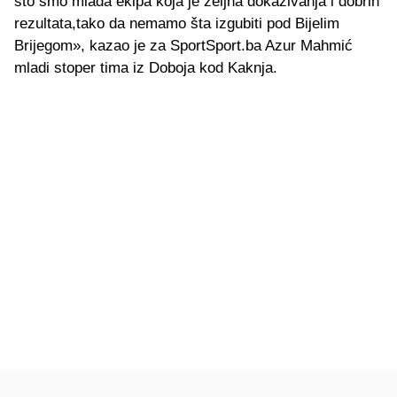
što smo mlada ekipa koja je željna dokazivanja i dobrih
rezultata,tako da nemamo šta izgubiti pod Bijelim
Brijegom», kazao je za SportSport.ba Azur Mahmić
mladi stoper tima iz Doboja kod Kaknja.