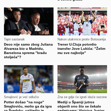
Tajni sastanak
Nakon utakmice protiv Botosanija
Deco nije samo zbog Juliana
Trener U.Cluja potvrdio
Alvareza bio u Madridu,
transfer Jove Lukića: "Želim
Barcelona sprema "krađu
mu sve najbolje"
stoljeća"?
Smajlović je već odlučio
Zna se gdje će igrati iduće sezone
Potter došao "na noge"
Mediji u Španiji jutros
Smajloviću, molio ga da igra
objavili ono što se čekalo
za Švedsku, uslijedio je
sedmicama: Vinicius Junior