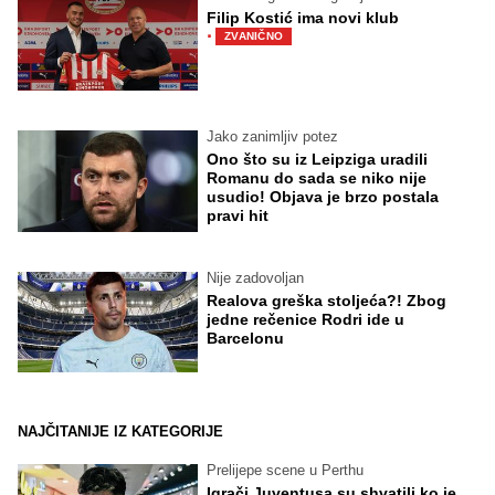
Filip Kostić ima novi klub
·
ZVANIČNO
Jako zanimljiv potez
Ono što su iz Leipziga uradili
Romanu do sada se niko nije
usudio! Objava je brzo postala
pravi hit
Nije zadovoljan
Realova greška stoljeća?! Zbog
jedne rečenice Rodri ide u
Barcelonu
NAJČITANIJE IZ KATEGORIJE
Prelijepe scene u Perthu
Igrači Juventusa su shvatili ko je