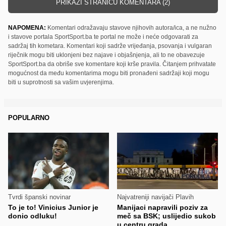
PRIKAŽI STRANICU KOMENTARA (2)
NAPOMENA:
Komentari odražavaju stavove njihovih autora/ica, a ne nužno
i stavove portala SportSport.ba te portal ne može i neće odgovarati za
sadržaj tih kometara. Komentari koji sadrže vrijeđanja, psovanja i vulgaran
riječnik mogu biti uklonjeni bez najave i objašnjenja, ali to ne obavezuje
SportSport.ba da obriše sve komentare koji krše pravila. Čitanjem prihvatate
mogućnost da među komentarima mogu biti pronađeni sadržaji koji mogu
biti u suprotnosti sa vašim uvjerenjima.
POPULARNO
Tvrdi španski novinar
Najvatreniji navijači Plavih
To je to! Vinicius Junior je
Manijaci napravili poziv za
donio odluku!
meč sa BSK; uslijedio sukob
u centru grada