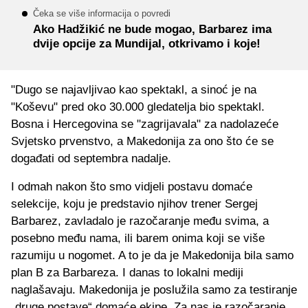
Čeka se više informacija o povredi
Ako Hadžikić ne bude mogao, Barbarez ima
dvije opcije za Mundijal, otkrivamo i koje!
"Dugo se najavljivao kao spektakl, a sinoć je na
"Koševu" pred oko 30.000 gledatelja bio spektakl.
Bosna i Hercegovina se "zagrijavala" za nadolazeće
Svjetsko prvenstvo, a Makedonija za ono što će se
događati od septembra nadalje.
I odmah nakon što smo vidjeli postavu domaće
selekcije, koju je predstavio njihov trener Sergej
Barbarez, zavladalo je razočaranje među svima, a
posebno među nama, ili barem onima koji se više
razumiju u nogomet. A to je da je Makedonija bila samo
plan B za Barbareza. I danas to lokalni mediji
naglašavaju. Makedonija je poslužila samo za testiranje
„druge postave“ domaće ekipe. Za nas je razočaranje