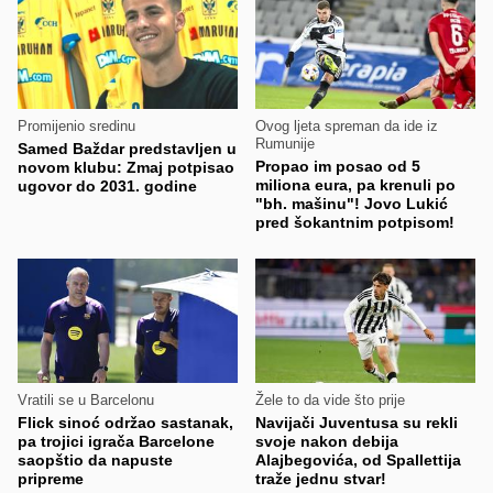
Promijenio sredinu
Ovog ljeta spreman da ide iz
Rumunije
Samed Baždar predstavljen u
Propao im posao od 5
novom klubu: Zmaj potpisao
miliona eura, pa krenuli po
ugovor do 2031. godine
"bh. mašinu"! Jovo Lukić
pred šokantnim potpisom!
Vratili se u Barcelonu
Žele to da vide što prije
Flick sinoć održao sastanak,
Navijači Juventusa su rekli
pa trojici igrača Barcelone
svoje nakon debija
saopštio da napuste
Alajbegovića, od Spallettija
pripreme
traže jednu stvar!