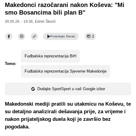
Makedonci razočarani nakon Koševa: "Mi
smo Bosancima bili plan B"
30.05.26. - 19:36,
Edmir Škorić
2
Poslušajte
članak
Fudbalska reprezentacija BiH
Teme:
Fudbalska reprezentacija Sjeverne Makedonije
Dodajte SportSport u vaš Google izbor
Makedonski mediji pratili su utakmicu na Koševu, te
su detaljno analizirali dešavanja prije, za vrijeme i
nakon prijateljskog duela koji je završio bez
pogodaka.