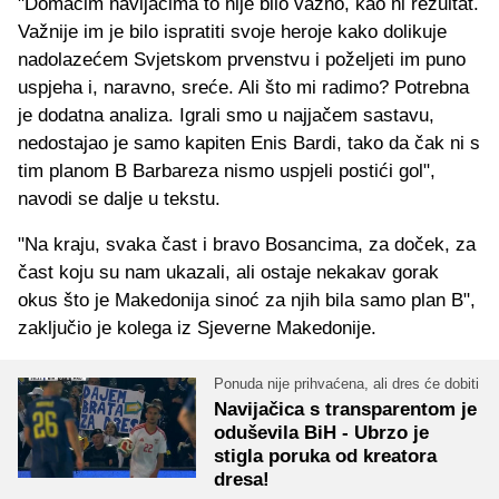
"Domaćim navijačima to nije bilo važno, kao ni rezultat.
Važnije im je bilo ispratiti svoje heroje kako dolikuje
nadolazećem Svjetskom prvenstvu i poželjeti im puno
uspjeha i, naravno, sreće. Ali što mi radimo? Potrebna
je dodatna analiza. Igrali smo u najjačem sastavu,
nedostajao je samo kapiten Enis Bardi, tako da čak ni s
tim planom B Barbareza nismo uspjeli postići gol",
navodi se dalje u tekstu.
"Na kraju, svaka čast i bravo Bosancima, za doček, za
čast koju su nam ukazali, ali ostaje nekakav gorak
okus što je Makedonija sinoć za njih bila samo plan B",
zaključio je kolega iz Sjeverne Makedonije.
Ponuda nije prihvaćena, ali dres će dobiti
Navijačica s transparentom je
oduševila BiH - Ubrzo je
stigla poruka od kreatora
dresa!