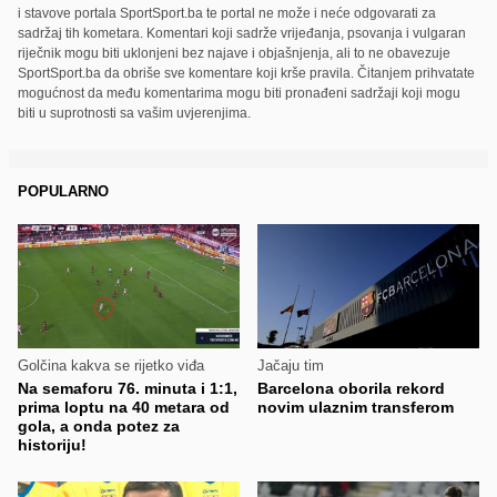
i stavove portala SportSport.ba te portal ne može i neće odgovarati za
sadržaj tih kometara. Komentari koji sadrže vrijeđanja, psovanja i vulgaran
riječnik mogu biti uklonjeni bez najave i objašnjenja, ali to ne obavezuje
SportSport.ba da obriše sve komentare koji krše pravila. Čitanjem prihvatate
mogućnost da među komentarima mogu biti pronađeni sadržaji koji mogu
biti u suprotnosti sa vašim uvjerenjima.
POPULARNO
Golčina kakva se rijetko viđa
Jačaju tim
Na semaforu 76. minuta i 1:1,
Barcelona oborila rekord
prima loptu na 40 metara od
novim ulaznim transferom
gola, a onda potez za
historiju!