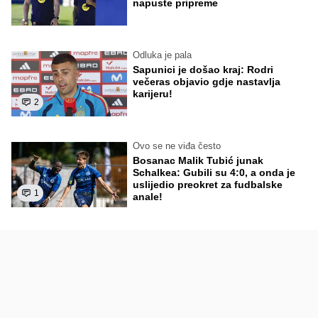
napuste pripreme
Odluka je pala
Sapunici je došao kraj: Rodri
večeras objavio gdje nastavlja
karijeru!
2
Ovo se ne viđa često
Bosanac Malik Tubić junak
Schalkea: Gubili su 4:0, a onda je
uslijedio preokret za fudbalske
1
anale!