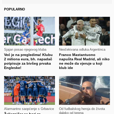
POPULARNO
Sjajan posao njegovog kluba
Neočekivana odluka Argentinca
Već je na pregledima! Klubu
Franco Mastantuono
2 miliona eura, bh. napadač
napušta Real Madrid, ali niko
potpisuje za bivšeg prvaka
ne može da vjeruje u koji
Engleske!
klub ide
Alarmantno saopćenje s Grbavice
Od fudbalskog heroja do života
daleko od terena
Željezničar se bori za