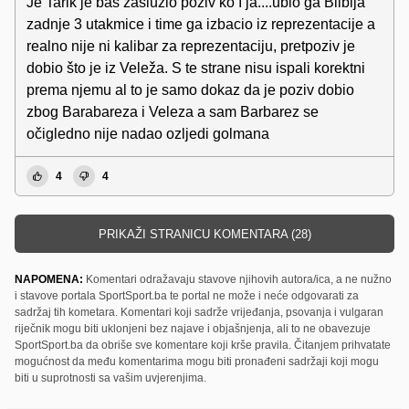
Je Tarik je baš zaslužio poziv ko I ja....ubio ga Bilbija
zadnje 3 utakmice i time ga izbacio iz reprezentacije a
realno nije ni kalibar za reprezentaciju, pretpoziv je
dobio što je iz Veleža. S te strane nisu ispali korektni
prema njemu al to je samo dokaz da je poziv dobio
zbog Barabareza i Veleza a sam Barbarez se
očigledno nije nadao ozljedi golmana
4
4
PRIKAŽI STRANICU KOMENTARA (28)
NAPOMENA:
Komentari odražavaju stavove njihovih autora/ica, a ne nužno
i stavove portala SportSport.ba te portal ne može i neće odgovarati za
sadržaj tih kometara. Komentari koji sadrže vrijeđanja, psovanja i vulgaran
riječnik mogu biti uklonjeni bez najave i objašnjenja, ali to ne obavezuje
SportSport.ba da obriše sve komentare koji krše pravila. Čitanjem prihvatate
mogućnost da među komentarima mogu biti pronađeni sadržaji koji mogu
biti u suprotnosti sa vašim uvjerenjima.