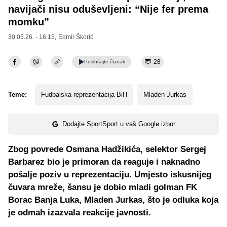
navijači nisu oduševljeni: “Nije fer prema
momku”
30.05.26. - 16:15,
Edmir Škorić
28
Poslušajte
članak
Teme:
Fudbalska reprezentacija BiH
Mladen Jurkas
Dodajte SportSport u vaš Google izbor
Zbog povrede Osmana Hadžikića, selektor Sergej
Barbarez bio je primoran da reaguje i naknadno
pošalje poziv u reprezentaciju. Umjesto iskusnijeg
čuvara mreže, šansu je dobio mladi golman FK
Borac Banja Luka, Mladen Jurkas, što je odluka koja
je odmah izazvala reakcije javnosti.