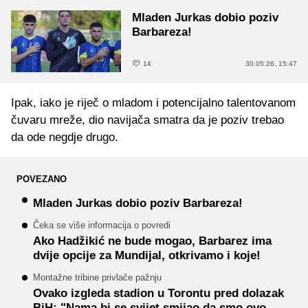
Mladen Jurkas dobio poziv
Barbareza!
14
30.05.26. 15:47
Ipak, iako je riječ o mladom i potencijalno talentovanom
čuvaru mreže, dio navijača smatra da je poziv trebao
da ode negdje drugo.
POVEZANO
Mladen Jurkas dobio poziv Barbareza!
Čeka se više informacija o povredi
Ako Hadžikić ne bude mogao, Barbarez ima
dvije opcije za Mundijal, otkrivamo i koje!
Montažne tribine privlače pažnju
Ovako izgleda stadion u Torontu pred dolazak
BiH: "Nama bi se svijet smijao da smo ovo