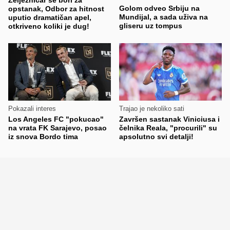
Golom odveo Srbiju na
opstanak, Odbor za hitnost
Mundijal, a sada uživa na
uputio dramatičan apel,
gliseru uz tompus
otkriveno koliki je dug!
Pokazali interes
Trajao je nekoliko sati
Los Angeles FC "pokucao"
Završen sastanak Viniciusa i
na vrata FK Sarajevo, posao
čelnika Reala, "procurili" su
iz snova Bordo tima
apsolutno svi detalji!