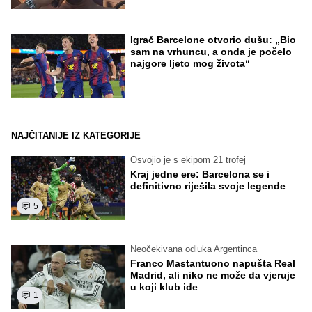
Igrač Barcelone otvorio dušu: „Bio
sam na vrhuncu, a onda je počelo
najgore ljeto mog života“
NAJČITANIJE IZ KATEGORIJE
Osvojio je s ekipom 21 trofej
Kraj jedne ere: Barcelona se i
definitivno riješila svoje legende
5
Neočekivana odluka Argentinca
Franco Mastantuono napušta Real
Madrid, ali niko ne može da vjeruje
u koji klub ide
1