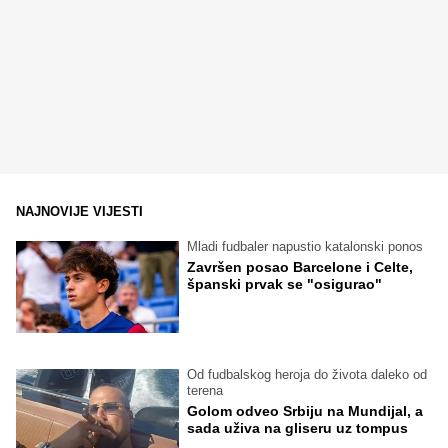
NAJNOVIJE VIJESTI
Mladi fudbaler napustio katalonski ponos
Završen posao Barcelone i Celte,
španski prvak se "osigurao"
Od fudbalskog heroja do života daleko od
terena
Golom odveo Srbiju na Mundijal, a
sada uživa na gliseru uz tompus