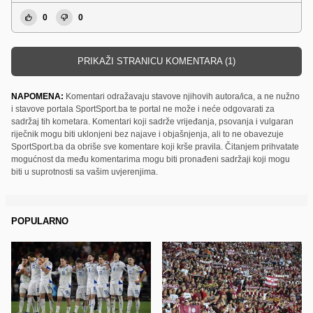
0
0
PRIKAŽI STRANICU KOMENTARA (1)
NAPOMENA:
Komentari odražavaju stavove njihovih autora/ica, a ne nužno
i stavove portala SportSport.ba te portal ne može i neće odgovarati za
sadržaj tih kometara. Komentari koji sadrže vrijeđanja, psovanja i vulgaran
riječnik mogu biti uklonjeni bez najave i objašnjenja, ali to ne obavezuje
SportSport.ba da obriše sve komentare koji krše pravila. Čitanjem prihvatate
mogućnost da među komentarima mogu biti pronađeni sadržaji koji mogu
biti u suprotnosti sa vašim uvjerenjima.
POPULARNO