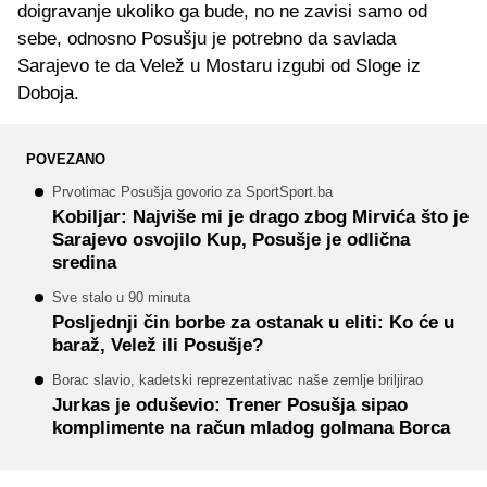
doigravanje ukoliko ga bude, no ne zavisi samo od
sebe, odnosno Posušju je potrebno da savlada
Sarajevo te da Velež u Mostaru izgubi od Sloge iz
Doboja.
POVEZANO
Prvotimac Posušja govorio za SportSport.ba
Kobiljar: Najviše mi je drago zbog Mirvića što je
Sarajevo osvojilo Kup, Posušje je odlična
sredina
Sve stalo u 90 minuta
Posljednji čin borbe za ostanak u eliti: Ko će u
baraž, Velež ili Posušje?
Borac slavio, kadetski reprezentativac naše zemlje briljirao
Jurkas je oduševio: Trener Posušja sipao
komplimente na račun mladog golmana Borca