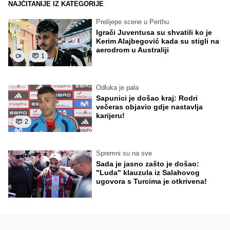
NAJČITANIJE IZ KATEGORIJE
Prelijepe scene u Perthu
Igrači Juventusa su shvatili ko je
Kerim Alajbegović kada su stigli na
aerodrom u Australiji
1
Odluka je pala
Sapunici je došao kraj: Rodri
večeras objavio gdje nastavlja
karijeru!
2
Spremni su na sve
Sada je jasno zašto je došao:
"Luda" klauzula iz Salahovog
ugovora s Turcima je otkrivena!