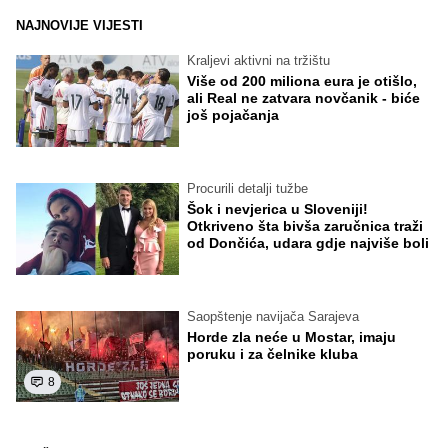
NAJNOVIJE VIJESTI
Kraljevi aktivni na tržištu
Više od 200 miliona eura je otišlo,
ali Real ne zatvara novčanik - biće
još pojačanja
Procurili detalji tužbe
Šok i nevjerica u Sloveniji!
Otkriveno šta bivša zaručnica traži
od Dončića, udara gdje najviše boli
Saopštenje navijača Sarajeva
Horde zla neće u Mostar, imaju
poruku i za čelnike kluba
8