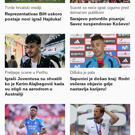
Tvrde hrvatski mediji
Susret se neće igrati sigurno pred
domaćom publikom
Reprezentativac BiH uskoro
Sarajevo potvrdilo pisanja:
postaje novi igrač Hajduka!
Savez suspendovao Koševo!
Prelijepe scene u Perthu
Odluka je pala
Igrači Juventusa su shvatili
Sapunici je došao kraj: Rodri
ko je Kerim Alajbegović kada
večeras objavio gdje
su stigli na aerodrom u
nastavlja karijeru!
Australiji