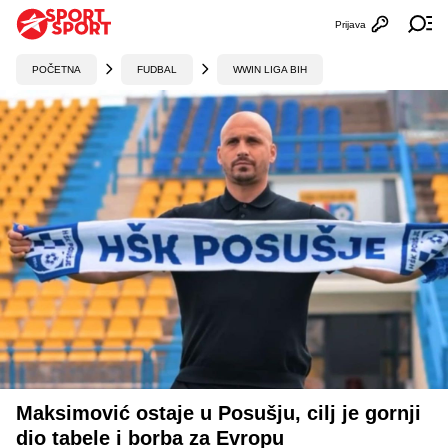
Prijava
Otvori profi
Ot
POČETNA
FUDBAL
WWIN LIGA BIH
Maksimović ostaje u Posušju, cilj je gornji
dio tabele i borba za Evropu