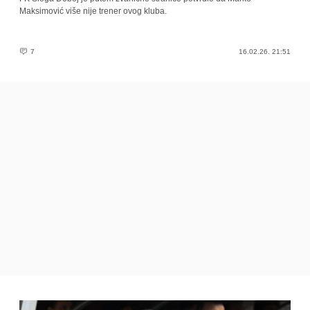
Maksimović više nije trener ovog kluba.
7
16.02.26. 21:51