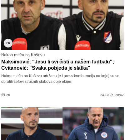
Nakon meča na Koševu
Maksimović: "Jesu li svi čisti u našem fudbalu";
Cvitanović: "Svaka pobjeda je slatka"
Nakon meča na Koševu održana je i press konferencija na kojoj su se
obratili šefovi stručnih štabova obje ekipe.
26
24.10.25. 20:42