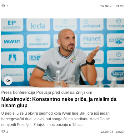
7
26.09.25. 13:24
Press konferencija Posušja pred duel sa Zrinjskim
Maksimović: Konstantno neke priče, ja mislim da
nisam glup
U nedjelju se u okviru sedmog kola Wwin lige BiH igra još jedan
hercegovački duel, a ovaj put snage će na stadionu Mokri Dolac
odmjeriti Posušje i Zrinjski, meč počinje u 15 sati.
2
12.09.25. 14:23