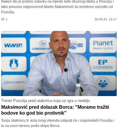
Nakon što je podnio ostavku na mjesto šefa stručnog štaba u Posušju i
tako preuzeo odgovornost Marko Maksimović se emotivno oprostio od
Posušja.
1
30.09.25. 13:17
Trener Posušja pred utakmicu koja se igra u nedelju
Maksimović pred dolazak Borca: "Moramo tražiti
bodove ko god bio protivnik"
Svoju utakmicu 9. kola ovog vikenda odigrati će i nogometaši Posušja i
to na svom terenu protiv ekipe Borca.