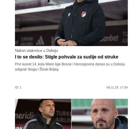
Nakon utakmice u Doboju
I to se desilo: Stigle pohvale za sudije od struke
Prvi susret 14. kola Wwin lige Bosne i Hercegovine danas su u Doboju
odigrali Sloga i Široki Brijeg.
1
08.11.25. 17:54