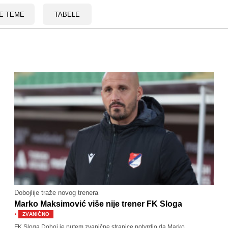
E TEME
TABELE
Dobojlije traže novog trenera
Marko Maksimović više nije trener FK Sloga
·
ZVANIČNO
FK Sloga Doboj je putem zvanične stranice potvrdio da Marko