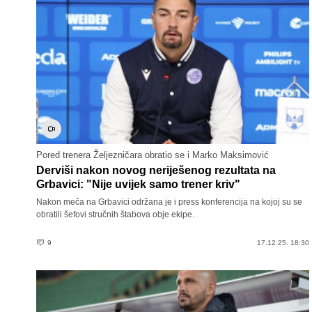
Pored trenera Željezničara obratio se i Marko Maksimović
Derviši nakon novog neriješenog rezultata na
Grbavici: "Nije uvijek samo trener kriv"
Nakon meča na Grbavici održana je i press konferencija na kojoj su se
obratili šefovi stručnih štabova obje ekipe.
9
17.12.25. 18:30