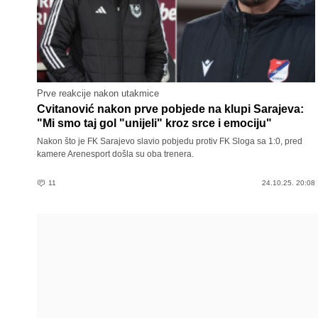
Prve reakcije nakon utakmice
Cvitanović nakon prve pobjede na klupi Sarajeva:
"Mi smo taj gol "unijeli" kroz srce i emociju"
Nakon što je FK Sarajevo slavio pobjedu protiv FK Sloga sa 1:0, pred
kamere Arenesport došla su oba trenera.
11
24.10.25. 20:08