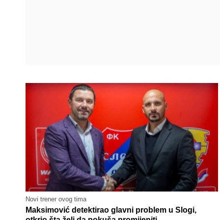
Novi trener ovog tima
Maksimović detektirao glavni problem u Slogi,
otkrio šta želi da pokuša promijeniti