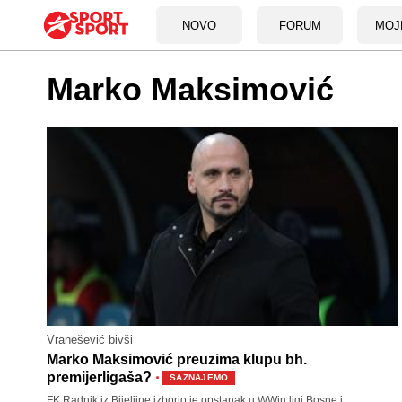
NOVO
FORUM
MOJ
Marko Maksimović
Vranešević bivši
Marko Maksimović preuzima klupu bh.
·
premijerligaša?
SAZNAJEMO
FK Radnik iz Bijeljine izborio je opstanak u WWin ligi Bosne i