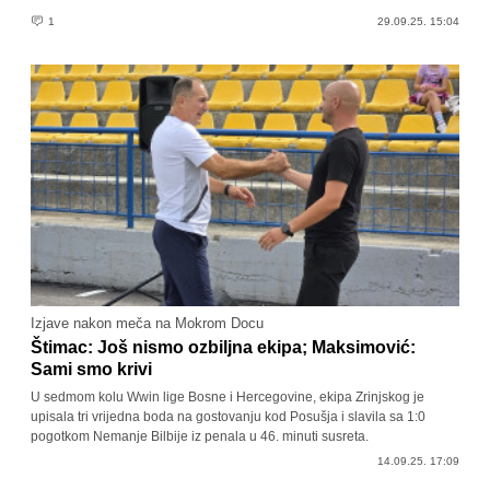
1
29.09.25. 15:04
Izjave nakon meča na Mokrom Docu
Štimac: Još nismo ozbiljna ekipa; Maksimović:
Sami smo krivi
U sedmom kolu Wwin lige Bosne i Hercegovine, ekipa Zrinjskog je
upisala tri vrijedna boda na gostovanju kod Posušja i slavila sa 1:0
pogotkom Nemanje Bilbije iz penala u 46. minuti susreta.
14.09.25. 17:09