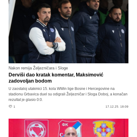
Nakon remija Željezničara i Sloge
Derviši dao kratak komentar, Maksimović
zadovoljan bodom
U zaostaloj utakmici 15. kola WWin lige Bosne i Hercegovine na
stadionu Grbavica duel su odigrali Željezničar i Sloga Doboj, a konačan
rezultat je glasio 0:0.
1
17.12.25. 18:09