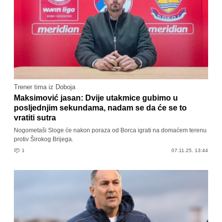
Trener tima iz Doboja
Maksimović jasan: Dvije utakmice gubimo u
posljednjim sekundama, nadam se da će se to
vratiti sutra
Nogometaši Sloge će nakon poraza od Borca igrati na domaćem terenu
protiv Širokog Brijega.
1
07.11.25. 13:44