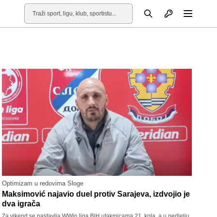
Otvori profil
Pretraga
Otvori
Optimizam u redovima Sloge
Maksimović najavio duel protiv Sarajeva, izdvojio je
dva igrača
Za vikend se nastavlja WWin liga BiH utakmicama 21. kola, a u nedjelju