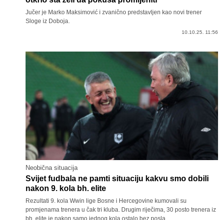
Jučer je Marko Maksimović i zvanično predstavljen kao novi trener
Sloge iz Doboja.
10.10.25. 11:56
Neobična situacija
Svijet fudbala ne pamti situaciju kakvu smo dobili
nakon 9. kola bh. elite
Rezultati 9. kola Wwin lige Bosne i Hercegovine kumovali su
promjenama trenera u čak tri kluba. Drugim riječima, 30 posto trenera iz
bh. elite je nakon samo jednog kola ostalo bez posla.