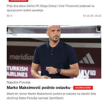
·
Prije dva dana čelnici FK Sloga Doboj i Vule Trivunović potpisali su
sporazumni raskid saradnje.
6
07.10.25. 16:22
Napušta Posušje
·
Marko Maksimović podnio ostavku
SAZNAJEMO
Mladi bh. trener Marko Maksimović podnio je ostavku na mjesto šefa
stručnog štaba Posušja saznaje SportSport.