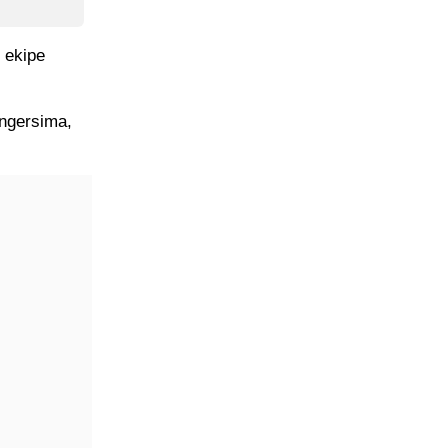
e ekipe
angersima,