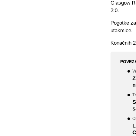
Glasgow Ra
2:0.
Pogotke za
utakmice.
Konačnih 2
POVEZ
Ve
Z
n
Tr
S
s
Ol
L
C