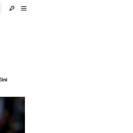
Otvori profil
Otvori meni
ćini