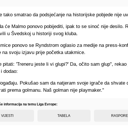
 tako smatrao da podsjećanje na historijske pobjede nije uv
da će Malmo ponovo pobijediti, ipak to se sinoć nije desilo. 
vili u Švedskoj u historiji svog kluba.
mice ponovo se Ryndstrom oglasio za medije na press-konfe
 na svoju izjavu prije početka utakmice.
pitati: 'Treneru jeste li vi glupi?' Da, očito sam glup", rekao 
i dodao:
događaju. Pokušao sam da natjeram svoje igrače da shvate 
rati prema golmanu. Naš golman nije playmaker."
iše informacija na temu Liga Evrope:
VIJESTI
TABELA
RASPOR