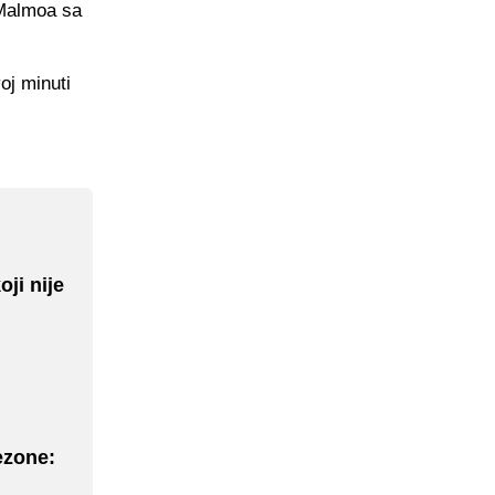
 Malmoa sa
oj minuti
oji nije
ezone: