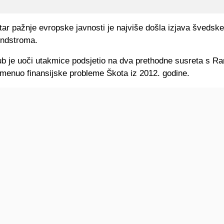
tar pažnje evropske javnosti je najviše došla izjava švedsk
ndstroma.
ub je uoči utakmice podsjetio na dva prethodne susreta s R
omenuo finansijske probleme Škota iz 2012. godine.