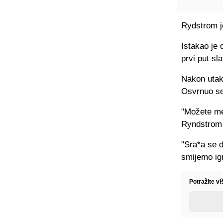
Rydstrom je
Istakao je 
prvi put sla
Nakon utak
Osvrnuo se
"Možete me 
Ryndstrom 
"Sra*a se 
smijemo ig
Potražite v