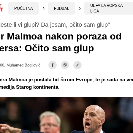
UEFA EVROPSKA
POČETNA
FUDBAL
LIGA
jeste li vi glupi? Da jesam, očito sam glup"
er Malmoa nakon poraza od
rsa: Očito sam glup
:00,
Muhamed Bogilović
nera Malmoa je postala hit širom Evrope, te je sada na ve
medija Starog kontinenta.