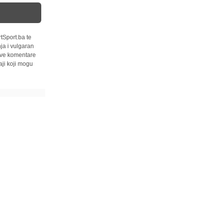
tSport.ba te
ja i vulgaran
 sve komentare
ji koji mogu