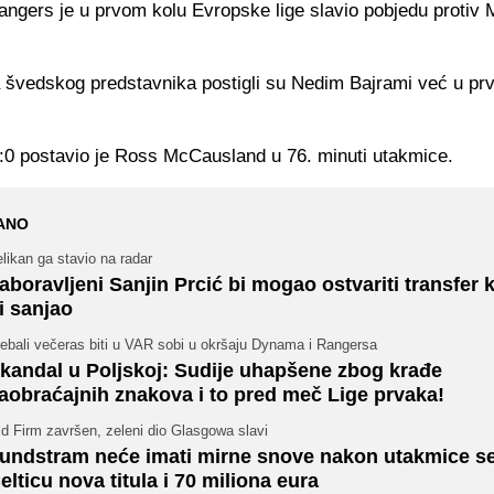
ngers je u prvom kolu Evropske lige slavio pobjedu protiv
 švedskog predstavnika postigli su Nedim Bajrami već u prv
:0 postavio je Ross McCausland u 76. minuti utakmice.
ANO
likan ga stavio na radar
aboravljeni Sanjin Prcić bi mogao ostvariti transfer k
i sanjao
ebali večeras biti u VAR sobi u okršaju Dynama i Rangersa
kandal u Poljskoj: Sudije uhapšene zbog krađe
aobraćajnih znakova i to pred meč Lige prvaka!
d Firm završen, zeleni dio Glasgowa slavi
undstram neće imati mirne snove nakon utakmice s
elticu nova titula i 70 miliona eura