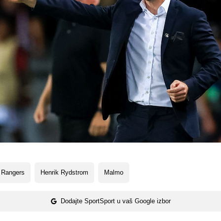
 Rangers
Henrik Rydstrom
Malmo
Dodajte SportSport u vaš Google izbor