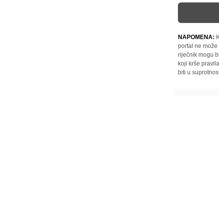
NAPOMENA:
K
portal ne može 
riječnik mogu b
koji krše pravi
biti u suprotnos