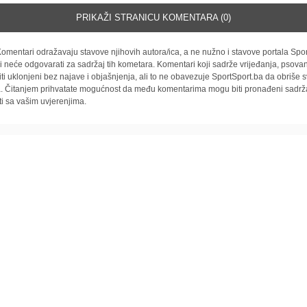
PRIKAŽI STRANICU KOMENTARA (0)
omentari odražavaju stavove njihovih autora/ica, a ne nužno i stavove portala Spor
i neće odgovarati za sadržaj tih kometara. Komentari koji sadrže vrijeđanja, psovan
iti uklonjeni bez najave i objašnjenja, ali to ne obavezuje SportSport.ba da obriše
la. Čitanjem prihvatate mogućnost da među komentarima mogu biti pronađeni sadrža
ti sa vašim uvjerenjima.