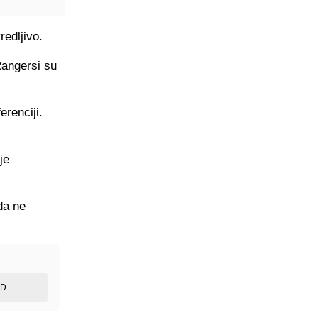
redljivo.
Rangersi su
renciji.
je
da ne
ED