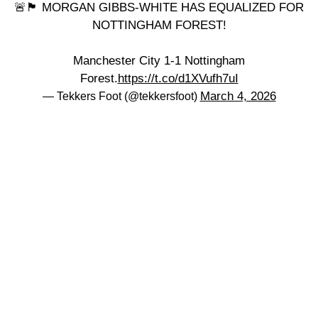
🚨🏴󠁧󠁢󠁥󠁮󠁧󠁿 MORGAN GIBBS-WHITE HAS EQUALIZED FOR
NOTTINGHAM FOREST!
Manchester City 1-1 Nottingham
Forest.
https://t.co/d1XVufh7uI
March 4, 2026
— Tekkers Foot (@tekkersfoot)