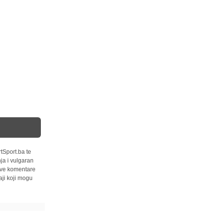
tSport.ba te
ja i vulgaran
 sve komentare
ji koji mogu