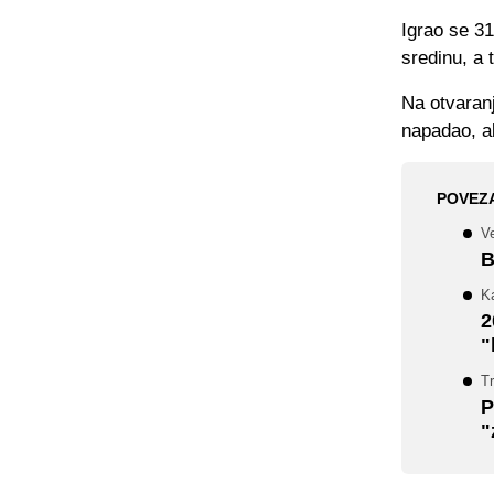
Igrao se 31
sredinu, a 
Na otvaranj
napadao, al
POVEZ
Ve
B
K
2
"
Tr
P
"