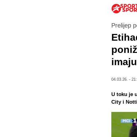
Prelijep
Etiha
poni
imaju
04.03.26. - 21
U toku je 
City i Not