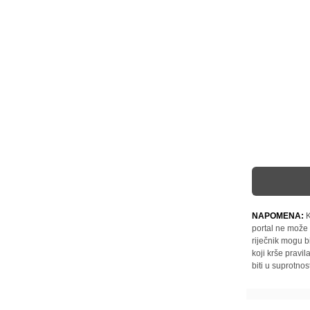
NAPOMENA:
K
portal ne može 
riječnik mogu b
koji krše pravi
biti u suprotnos