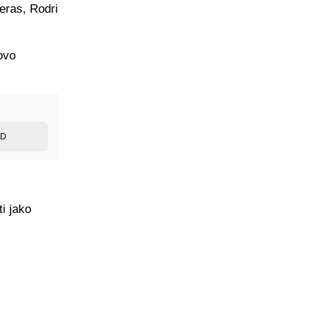
čeras, Rodri
ovo
ED
ti jako