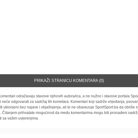
PRIKAŽI STRANICU KOMENTARA (0)
omentari odražavaju stavove njihovih autora/ica, a ne nužno i stavove portala Spor
i neće odgovarati za sadržaj tih kometara. Komentari koji sadrže vrijeđanja, psovan
iti uklonjeni bez najave i objašnjenja, ali to ne obavezuje SportSport.ba da obriše
la. Čitanjem prihvatate mogućnost da među komentarima mogu biti pronađeni sadrža
ti sa vašim uvjerenjima.