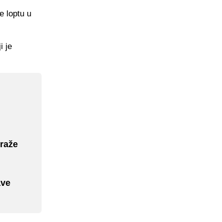
e loptu u
i je
traže
ave