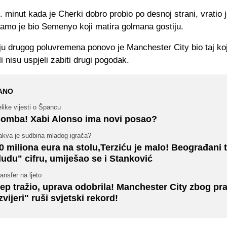
. minut kada je Cherki dobro probio po desnoj strani, vratio j
tamo je bio Semenyo koji matira golmana gostiju.
u drugog poluvremena ponovo je Manchester City bio taj koj
i nisu uspjeli zabiti drugi pogodak.
ANO
like vijesti o Špancu
omba! Xabi Alonso ima novi posao?
akva je sudbina mladog igrača?
0 miliona eura na stolu,Terziću je malo! Beograđani 
ludu" cifru, umiješao se i Stanković
ansfer na ljeto
ep tražio, uprava odobrila! Manchester City zbog pr
zvijeri" ruši svjetski rekord!