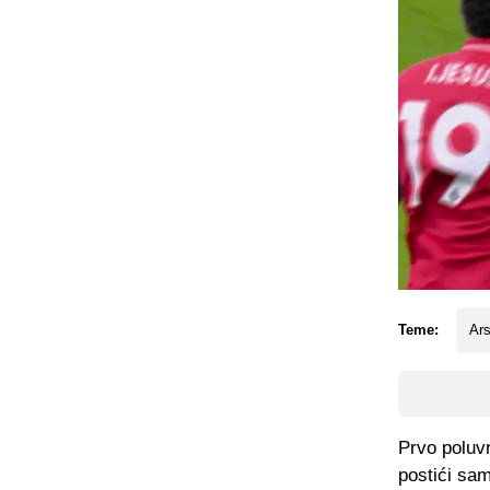
Teme:
Ars
Prvo poluvr
postići sa