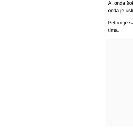
A, onda šok
onda je usl
Petom je s
tima.