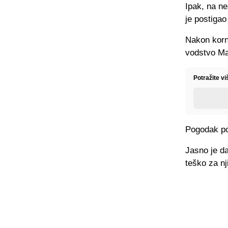
Ipak, na ne
je postigao
Nakon korn
vodstvo Ma
Potražite v
Pogodak po
Jasno je da
teško za nj