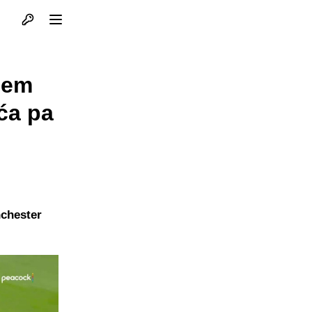
Otvori profil
Otvori meni
ćem
ća pa
nchester