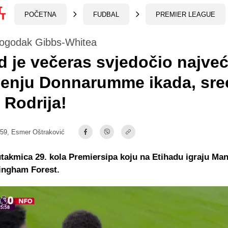
POČETNA
FUDBAL
PREMIER LEAGUE
 pogodak Gibbs-Whitea
d je večeras svjedočio najve
ženju Donnarumme ikada, sre
 Rodrija!
:59,
Esmer Oštraković
utakmica 29. kola Premiersipa koju na Etihadu igraju Ma
tingham Forest.