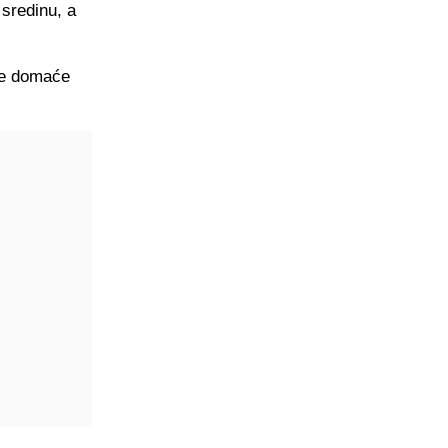
 sredinu, a
če domaće