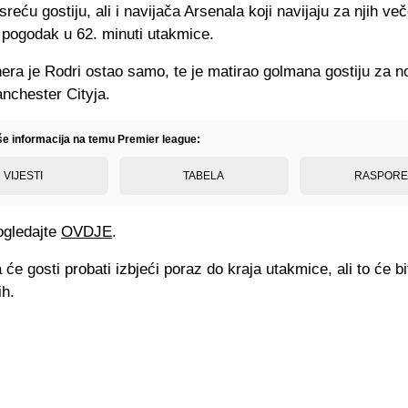
sreću gostiju, ali i navijača Arsenala koji navijaju za njih ve
 pogodak u 62. minuti utakmice.
era je Rodri ostao samo, te je matirao golmana gostiju za n
nchester Cityja.
iše informacija na temu Premier league:
VIJESTI
TABELA
RASPOR
gledajte
OVDJE
.
 će gosti probati izbjeći poraz do kraja utakmice, ali to će bi
ih.