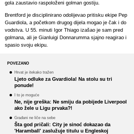
gola zaustavio raspoloženi golman gostiju.
Brentford je disciplinirano odolijevao pritisku ekipe Pep
Guardiola, a početkom drugog dijela mogao je čak i do
vodstva. U 55. minuti Igor Thiago izašao je sam pred
golmana, ali je Gianluigi Donnarumma sjajno reagirao i
spasio svoju ekipu.
POVEZANO
Hrvat je itekako tražen
Ljeto odluke za Gvardiola! Na stolu su tri
ponude!
I to je moguće
Ne, nije greška: Ne smiju da pobijede Liverpool
ako žele u Ligu prvaka?!
Građani ne liče na sebe
Šta god pričali: City je sinoć dokazao da
'Haramball' zaslužuje titulu u Engleskoj