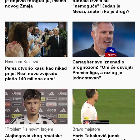
je objavio fotografiju, imamo
fudbala izvela su
novog Zmaja
"nemoguće"! Jedan je
Messi, znate li ko je drugi?
Novi bum Kraljeva
Carragher sve iznenadio
prognozom: "Oni će osvojiti
Perez otvorio kasu kao nikad
Premier ligu, a razlog je
prije: Real novu zvijezdu
jednostavan"
platio 140 miliona eura!
"Problemi" s novim brojem
Bravo majstore
Alajbegović zbog hrvatske
Haris Tabaković junak