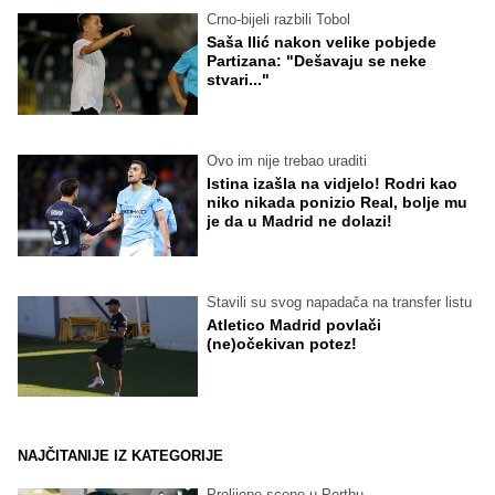
Crno-bijeli razbili Tobol
Saša Ilić nakon velike pobjede
Partizana: "Dešavaju se neke
stvari..."
Ovo im nije trebao uraditi
Istina izašla na vidjelo! Rodri kao
niko nikada ponizio Real, bolje mu
je da u Madrid ne dolazi!
Stavili su svog napadača na transfer listu
Atletico Madrid povlači
(ne)očekivan potez!
NAJČITANIJE IZ KATEGORIJE
Prelijepe scene u Perthu