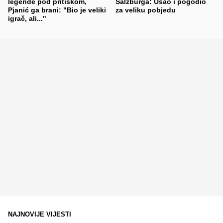
legende pod pritiskom,
Salzburga: Ušao i pogodio
Pjanić ga brani: "Bio je veliki
za veliku pobjedu
igrač, ali..."
NAJNOVIJE VIJESTI