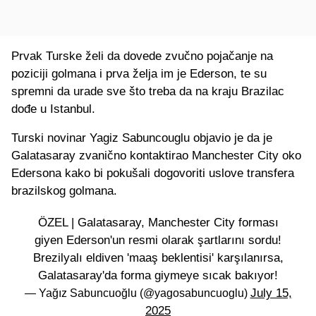
Prvak Turske želi da dovede zvučno pojačanje na
poziciji golmana i prva želja im je Ederson, te su
spremni da urade sve što treba da na kraju Brazilac
dođe u Istanbul.
Turski novinar Yagiz Sabuncouglu objavio je da je
Galatasaray zvanično kontaktirao Manchester City oko
Edersona kako bi pokušali dogovoriti uslove transfera
brazilskog golmana.
ÖZEL | Galatasaray, Manchester City forması
giyen Ederson'un resmi olarak şartlarını sordu!
Brezilyalı eldiven 'maaş beklentisi' karşılanırsa,
Galatasaray'da forma giymeye sıcak bakıyor!
July 15,
— Yağız Sabuncuoğlu (@yagosabuncuoglu)
2025