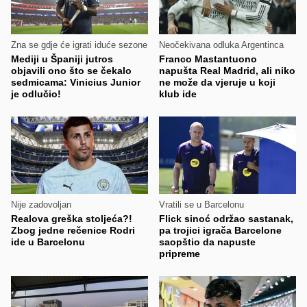
Zna se gdje će igrati iduće sezone
Neočekivana odluka Argentinca
Mediji u Španiji jutros
Franco Mastantuono
objavili ono što se čekalo
napušta Real Madrid, ali niko
sedmicama: Vinicius Junior
ne može da vjeruje u koji
je odlučio!
klub ide
Nije zadovoljan
Vratili se u Barcelonu
Realova greška stoljeća?!
Flick sinoć održao sastanak,
Zbog jedne rečenice Rodri
pa trojici igrača Barcelone
ide u Barcelonu
saopštio da napuste
pripreme