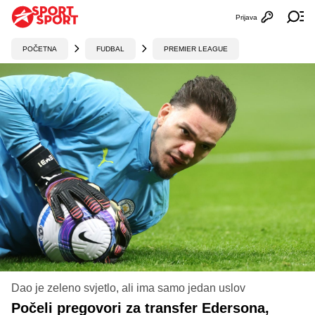
Prijava
Otvori profi
Ot
POČETNA
FUDBAL
PREMIER LEAGUE
Dao je zeleno svjetlo, ali ima samo jedan uslov
Počeli pregovori za transfer Edersona,