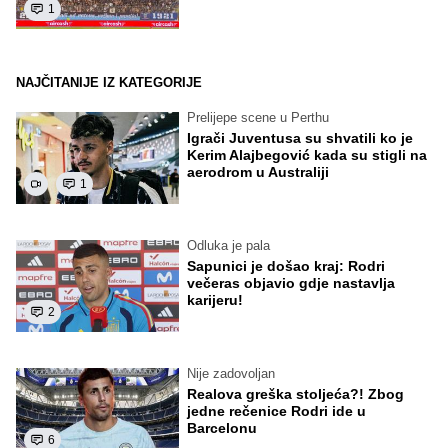
1
NAJČITANIJE IZ KATEGORIJE
Prelijepe scene u Perthu
Igrači Juventusa su shvatili ko je
Kerim Alajbegović kada su stigli na
aerodrom u Australiji
1
Odluka je pala
Sapunici je došao kraj: Rodri
večeras objavio gdje nastavlja
karijeru!
2
Nije zadovoljan
Realova greška stoljeća?! Zbog
jedne rečenice Rodri ide u
Barcelonu
6