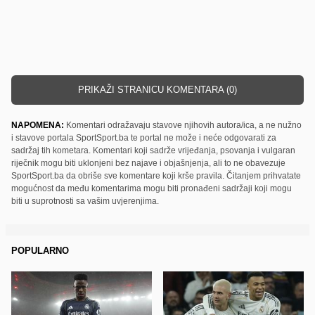
PRIKAŽI STRANICU KOMENTARA (0)
NAPOMENA:
Komentari odražavaju stavove njihovih autora/ica, a ne nužno
i stavove portala SportSport.ba te portal ne može i neće odgovarati za
sadržaj tih kometara. Komentari koji sadrže vrijeđanja, psovanja i vulgaran
riječnik mogu biti uklonjeni bez najave i objašnjenja, ali to ne obavezuje
SportSport.ba da obriše sve komentare koji krše pravila. Čitanjem prihvatate
mogućnost da među komentarima mogu biti pronađeni sadržaji koji mogu
biti u suprotnosti sa vašim uvjerenjima.
POPULARNO