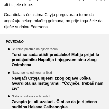
ali i cijele ekipe.
Guardiola s čelnicima Cityja pregovara o tome da
angažuju nekog mlađeg golmana, no prije toga žele da
riješe sudbinu Edersona.
POVEZANO
Brutalne prijetnje na njihov račun
Turci su sada otišli predaleko! Mafija prijetila
predsjedniku Napolija i njegovom sinu zbog
Osimhena
Nalazi se na odmoru na Ibizi
Navijači Cityja bijesni zbog objave Joška
Gvardiola na Instagramu: "Čovječe, trebaš nam
živ"
Ništa od odlaska u Istanbul
Zavapio je, ali uzalud - Čini se da je riješena
sudbina Hakana Calhanoglua