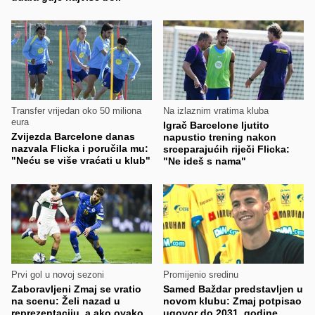
Transfer vrijedan oko 50 miliona
Na izlaznim vratima kluba
eura
Igrač Barcelone ljutito
Zvijezda Barcelone danas
napustio trening nakon
nazvala Flicka i poručila mu:
srceparajućih riječi Flicka:
"Neću se više vraćati u klub"
"Ne ideš s nama"
Prvi gol u novoj sezoni
Promijenio sredinu
Zaboravljeni Zmaj se vratio
Samed Baždar predstavljen u
na scenu: Želi nazad u
novom klubu: Zmaj potpisao
reprezentaciju, a ako ovako
ugovor do 2031. godine