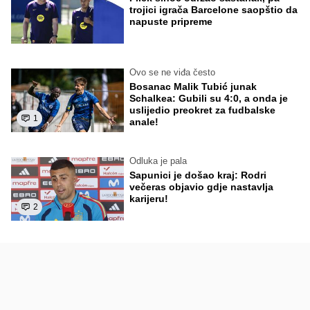
trojici igrača Barcelone saopštio da
napuste pripreme
Ovo se ne viđa često
Bosanac Malik Tubić junak
Schalkea: Gubili su 4:0, a onda je
uslijedio preokret za fudbalske
1
anale!
Odluka je pala
Sapunici je došao kraj: Rodri
večeras objavio gdje nastavlja
karijeru!
2