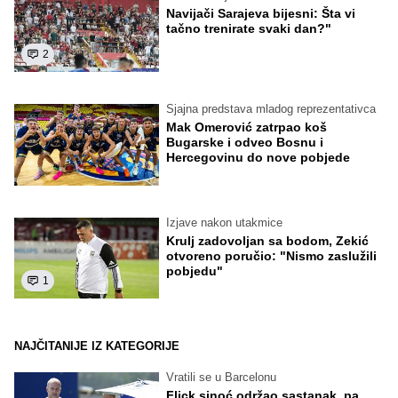
Navijači Sarajeva bijesni: Šta vi
tačno trenirate svaki dan?"
2
Sjajna predstava mladog reprezentativca
Mak Omerović zatrpao koš
Bugarske i odveo Bosnu i
Hercegovinu do nove pobjede
Izjave nakon utakmice
Krulj zadovoljan sa bodom, Zekić
otvoreno poručio: "Nismo zaslužili
pobjedu"
1
NAJČITANIJE IZ KATEGORIJE
Vratili se u Barcelonu
Flick sinoć održao sastanak, pa