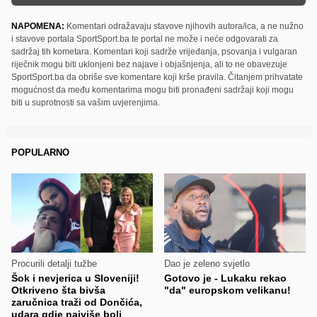
NAPOMENA:
Komentari odražavaju stavove njihovih autora/ica, a ne nužno
i stavove portala SportSport.ba te portal ne može i neće odgovarati za
sadržaj tih kometara. Komentari koji sadrže vrijeđanja, psovanja i vulgaran
riječnik mogu biti uklonjeni bez najave i objašnjenja, ali to ne obavezuje
SportSport.ba da obriše sve komentare koji krše pravila. Čitanjem prihvatate
mogućnost da među komentarima mogu biti pronađeni sadržaji koji mogu
biti u suprotnosti sa vašim uvjerenjima.
POPULARNO
Procurili detalji tužbe
Dao je zeleno svjetlo
Šok i nevjerica u Sloveniji!
Gotovo je - Lukaku rekao
Otkriveno šta bivša
"da" europskom velikanu!
zaručnica traži od Dončića,
udara gdje najviše boli