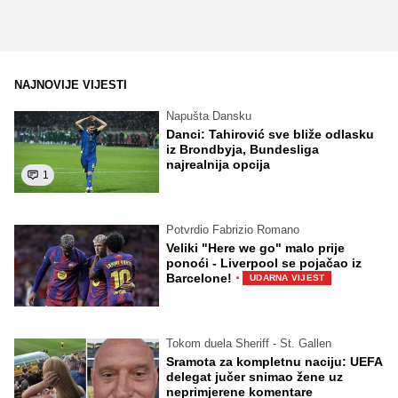
NAJNOVIJE VIJESTI
Napušta Dansku
Danci: Tahirović sve bliže odlasku
iz Brondbyja, Bundesliga
najrealnija opcija
1
Potvrdio Fabrizio Romano
Veliki "Here we go" malo prije
ponoći - Liverpool se pojačao iz
·
Barcelone!
UDARNA VIJEST
Tokom duela Sheriff - St. Gallen
Sramota za kompletnu naciju: UEFA
delegat jučer snimao žene uz
neprimjerene komentare