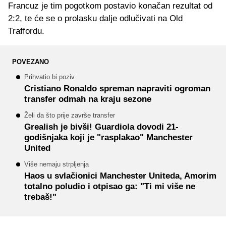
Francuz je tim pogotkom postavio konačan rezultat od
2:2, te će se o prolasku dalje odlučivati na Old
Traffordu.
POVEZANO
Prihvatio bi poziv
Cristiano Ronaldo spreman napraviti ogroman
transfer odmah na kraju sezone
Želi da što prije završe transfer
Grealish je bivši! Guardiola dovodi 21-
godišnjaka koji je "rasplakao" Manchester
United
Više nemaju strpljenja
Haos u svlačionici Manchester Uniteda, Amorim
totalno poludio i otpisao ga: "Ti mi više ne
trebaš!"