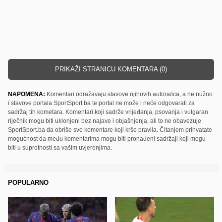
PRIKAŽI STRANICU KOMENTARA (0)
NAPOMENA:
Komentari odražavaju stavove njihovih autora/ica, a ne nužno
i stavove portala SportSport.ba te portal ne može i neće odgovarati za
sadržaj tih kometara. Komentari koji sadrže vrijeđanja, psovanja i vulgaran
riječnik mogu biti uklonjeni bez najave i objašnjenja, ali to ne obavezuje
SportSport.ba da obriše sve komentare koji krše pravila. Čitanjem prihvatate
mogućnost da među komentarima mogu biti pronađeni sadržaji koji mogu
biti u suprotnosti sa vašim uvjerenjima.
POPULARNO