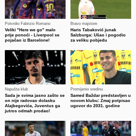
Potvrdio Fabrizio Romano
Bravo majstore
Veliki "Here we go" malo
Haris Tabaković junak
prije ponoći - Liverpool se
Salzburga: Ušao i pogodio
pojačao iz Barcelone!
za veliku pobjedu
Napušta klub
Promijenio sredinu
Sada je svima jasno zašto se
Samed Baždar predstavljen u
on nije radovao dolasku
novom klubu: Zmaj potpisao
Alajbegovića, Juventus ga
ugovor do 2031. godine
jutros odmah prodao!