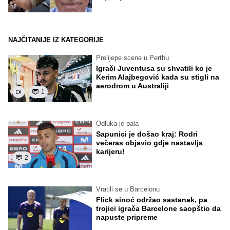
NAJČITANIJE IZ KATEGORIJE
Prelijepe scene u Perthu
Igrači Juventusa su shvatili ko je
Kerim Alajbegović kada su stigli na
aerodrom u Australiji
1
Odluka je pala
Sapunici je došao kraj: Rodri
večeras objavio gdje nastavlja
karijeru!
2
Vratili se u Barcelonu
Flick sinoć održao sastanak, pa
trojici igrača Barcelone saopštio da
napuste pripreme