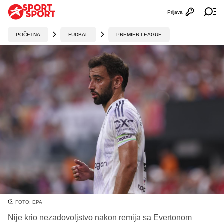
Prijava
Otvori profi
Ot
POČETNA
FUDBAL
PREMIER LEAGUE
FOTO: EPA
Nije krio nezadovoljstvo nakon remija sa Evertonom