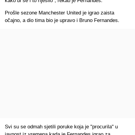
kako bi se i to riješilo", rekao je Fernandes.
Prošle sezone Manchester United je igrao zaista
očajno, a dio tima bio je upravo i Bruno Fernandes.
Svi su se odmah sjetili poruke koja je "procurila" u
javnost iz vremena kada je Fernandes igrao za