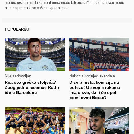
mogućnost da među komentarima mogu biti pronađeni sadržaji koji mogu
biti u suprotnosti sa vašim uvjerenjima.
POPULARNO
Nije zadovoljan
Nakon sinoćnjeg skandala
Realova greška stoljeća?!
Disciplinska komisija na
Zbog jedne rečenice Rodri
potezu: U svojim rukama
ide u Barcelonu
imaju sve, da li će opet
pomilovati Borac?