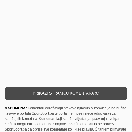
PRIKAŽI STRANICU KOMENTARA (0)
NAPOMENA:
Komentari odražavaju stavove njihovih autora/ica, a ne nužno
i stavove portala SportSport.ba te portal ne može i neće odgovarati za
sadržaj tih kometara. Komentari koji sadrže vrijeđanja, psovanja i vulgaran
riječnik mogu biti uklonjeni bez najave i objašnjenja, ali to ne obavezuje
SportSport.ba da obriše sve komentare koji krše pravila. Čitanjem prihvatate