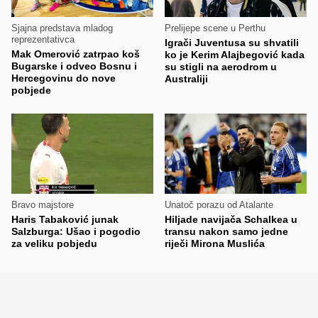
Sjajna predstava mladog
Prelijepe scene u Perthu
reprezentativca
Igrači Juventusa su shvatili
Mak Omerović zatrpao koš
ko je Kerim Alajbegović kada
Bugarske i odveo Bosnu i
su stigli na aerodrom u
Hercegovinu do nove
Australiji
pobjede
Bravo majstore
Unatoč porazu od Atalante
Haris Tabaković junak
Hiljade navijača Schalkea u
Salzburga: Ušao i pogodio
transu nakon samo jedne
za veliku pobjedu
riječi Mirona Muslića