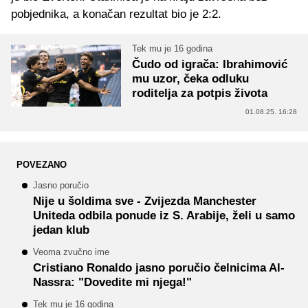
pobjednika, a konačan rezultat bio je 2:2.
Tek mu je 16 godina
Čudo od igrača: Ibrahimović
mu uzor, čeka odluku
roditelja za potpis života
01.08.25. 16:28
POVEZANO
Jasno poručio
Nije u šoldima sve - Zvijezda Manchester
Uniteda odbila ponude iz S. Arabije, želi u samo
jedan klub
Veoma zvučno ime
Cristiano Ronaldo jasno poručio čelnicima Al-
Nassra: "Dovedite mi njega!"
Tek mu je 16 godina