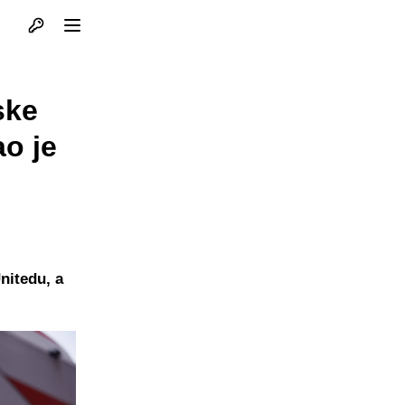
Otvori profil
Otvori meni
ske
ao je
nitedu, a