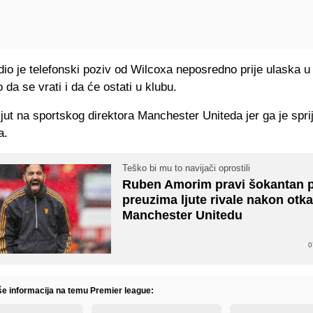
edio je telefonski poziv od Wilcoxa neposredno prije ulaska u
 da se vrati i da će ostati u klubu.
ljut na sportskog direktora Manchester Uniteda jer ga je spri
a.
Teško bi mu to navijači oprostili
Ruben Amorim pravi šokantan p
preuzima ljute rivale nakon otk
Manchester Unitedu
0
iše informacija na temu Premier league: