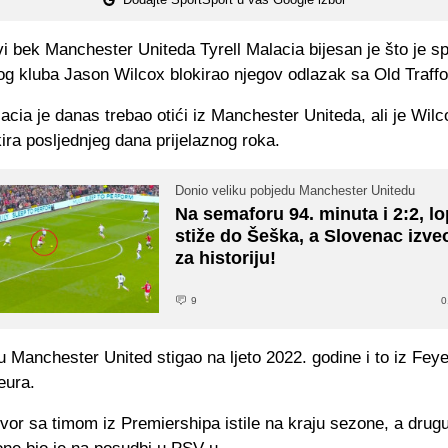
vi bek Manchester Uniteda Tyrell Malacia bijesan je što je sp
og kluba Jason Wilcox blokirao njegov odlazak sa Old Traffo
cia je danas trebao otići iz Manchester Uniteda, ali je Wilc
ira posljednjeg dana prijelaznog roka.
Donio veliku pobjedu Manchester Unitedu
Na semaforu 94. minuta i 2:2, lo
stiže do Šeška, a Slovenac izve
za historiju!
9
0
u Manchester United stigao na ljeto 2022. godine i to iz Fe
eura.
or sa timom iz Premiershipa istile na kraju sezone, a drug