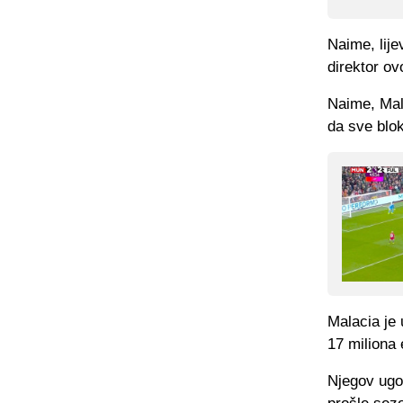
Naime, lije
direktor ov
Naime, Mala
da sve blok
Malacia je 
17 miliona 
Njegov ugov