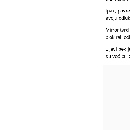
Ipak, povre
svoju odluk
Mirror tvrd
blokirali o
Lijevi bek 
su već bili