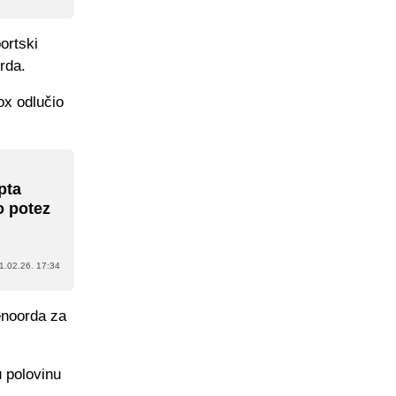
ortski
rda.
ox odlučio
pta
o potez
1.02.26. 17:34
yenoorda za
u polovinu