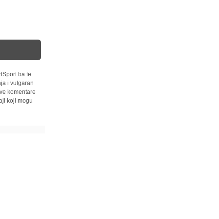
tSport.ba te
ja i vulgaran
 sve komentare
ji koji mogu