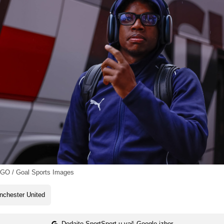
O / Goal Sports Images
nchester United
Dodajte SportSport u vaš Google izbor