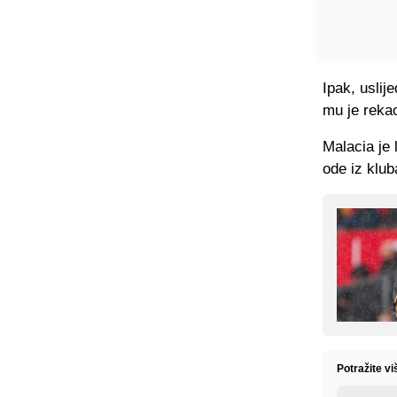
Ipak, uslij
mu je rekao
Malacia je 
ode iz klub
Potražite v