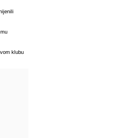
jenili
u mu
novom klubu