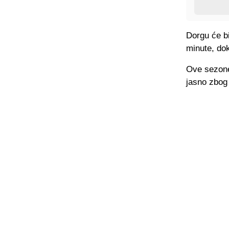
Dorgu će bi
minute, do
Ove sezone
jasno zbog 