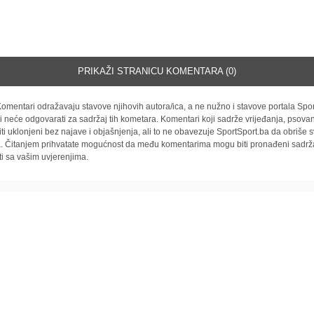
PRIKAŽI STRANICU KOMENTARA (0)
omentari odražavaju stavove njihovih autora/ica, a ne nužno i stavove portala Spor
i neće odgovarati za sadržaj tih kometara. Komentari koji sadrže vrijeđanja, psovan
iti uklonjeni bez najave i objašnjenja, ali to ne obavezuje SportSport.ba da obriše
la. Čitanjem prihvatate mogućnost da među komentarima mogu biti pronađeni sadrža
ti sa vašim uvjerenjima.