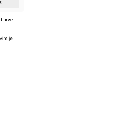
ED
od prve
vim je