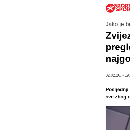
Jako je b
Zvije
pregl
najgo
02.02.26. - 19
Posljednji
sve zbog o