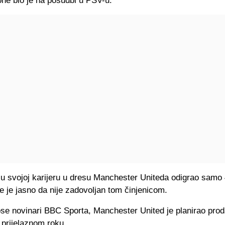
one bio je na posudbi u PSV-u.
 u svojoj karijeru u dresu Manchester Uniteda odigrao samo
e je jasno da nije zadovoljan tom činjenicom.
se novinari BBC Sporta, Manchester United je planirao proda
prijelaznom roku.