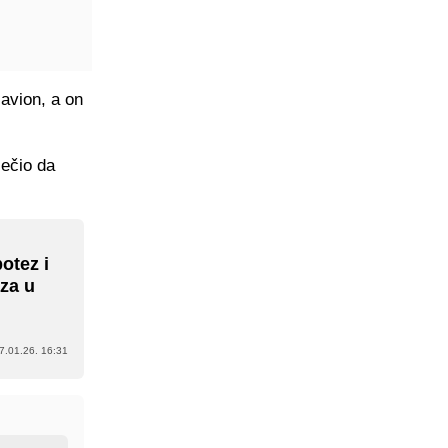
 avion, a on
ječio da
otez i
aza u
7.01.26. 16:31