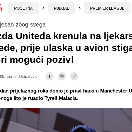
POČETNA
FUDBAL
PREMIER LEAGUE
ijesan zbog svega
zda Uniteda krenula na ljekar
ede, prije ulaska u avion stig
ri mogući poziv!
:05,
Esmer Oštraković
 dan prijelaznog roka donio je pravi haos u Manchester U
noga što je ruadio Tyrell Malacia.