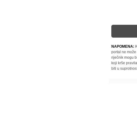
NAPOMENA:
K
portal ne može 
riječnik mogu b
koji krše pravi
biti u suprotnos