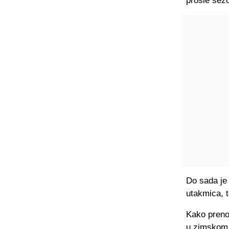
prošle sez
Do sada je
utakmica, t
Kako preno
u zimskom 