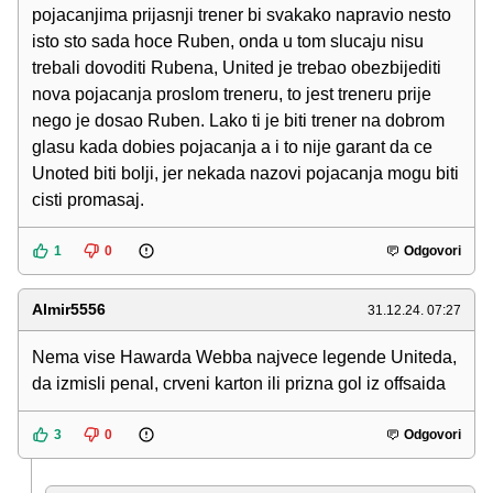
pojacanjima prijasnji trener bi svakako napravio nesto
isto sto sada hoce Ruben, onda u tom slucaju nisu
trebali dovoditi Rubena, United je trebao obezbijediti
nova pojacanja proslom treneru, to jest treneru prije
nego je dosao Ruben. Lako ti je biti trener na dobrom
glasu kada dobies pojacanja a i to nije garant da ce
Unoted biti bolji, jer nekada nazovi pojacanja mogu biti
cisti promasaj.
1
0
Odgovori
Almir5556
31.12.24. 07:27
Nema vise Hawarda Webba najvece legende Uniteda,
da izmisli penal, crveni karton ili prizna gol iz offsaida
3
0
Odgovori