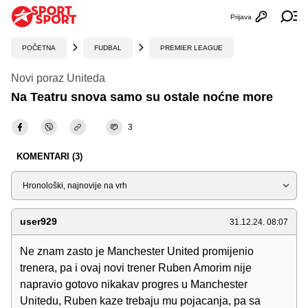
Prijava
Otvori profi
Ot
POČETNA
FUDBAL
PREMIER LEAGUE
Novi poraz Uniteda
Na Teatru snova samo su ostale noćne more
3
KOMENTARI (3)
Sortiraj
user929
31.12.24. 08:07
Ne znam zasto je Manchester United promijenio
trenera, pa i ovaj novi trener Ruben Amorim nije
napravio gotovo nikakav progres u Manchester
Unitedu, Ruben kaze trebaju mu pojacanja, pa sa