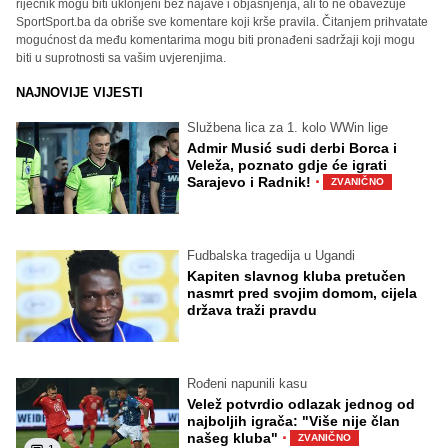
riječnik mogu biti uklonjeni bez najave i objašnjenja, ali to ne obavezuje
SportSport.ba da obriše sve komentare koji krše pravila. Čitanjem prihvatate
mogućnost da među komentarima mogu biti pronađeni sadržaji koji mogu
biti u suprotnosti sa vašim uvjerenjima.
NAJNOVIJE VIJESTI
Službena lica za 1. kolo WWin lige
Admir Musić sudi derbi Borca i
Veleža, poznato gdje će igrati
·
Sarajevo i Radnik!
ZVANIČNO
Fudbalska tragedija u Ugandi
Kapiten slavnog kluba pretučen
nasmrt pred svojim domom, cijela
država traži pravdu
Rođeni napunili kasu
Velež potvrdio odlazak jednog od
najboljih igrača: "Više nije član
·
našeg kluba"
ZVANIČNO