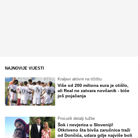
NAJNOVIJE VIJESTI
Kraljevi aktivni na tržištu
Više od 200 miliona eura je otišlo,
ali Real ne zatvara novčanik - biće
još pojačanja
Procurili detalji tužbe
Šok i nevjerica u Sloveniji!
Otkriveno šta bivša zaručnica traži
od Dončića, udara gdje najviše boli