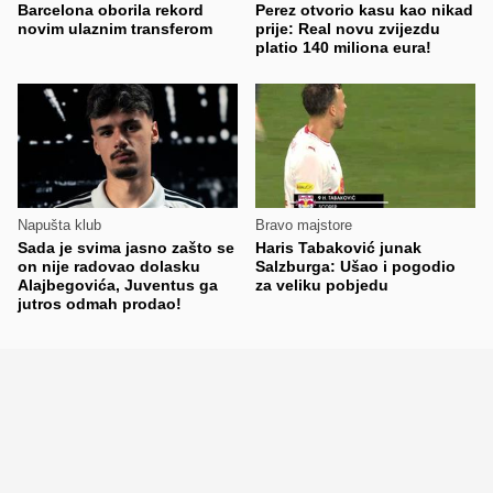
Barcelona oborila rekord
Perez otvorio kasu kao nikad
novim ulaznim transferom
prije: Real novu zvijezdu
platio 140 miliona eura!
Napušta klub
Bravo majstore
Sada je svima jasno zašto se
Haris Tabaković junak
on nije radovao dolasku
Salzburga: Ušao i pogodio
Alajbegovića, Juventus ga
za veliku pobjedu
jutros odmah prodao!