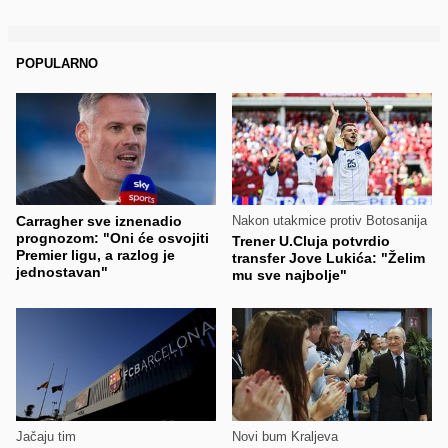
POPULARNO
Carragher sve iznenadio
Nakon utakmice protiv Botosanija
prognozom: "Oni će osvojiti
Trener U.Cluja potvrdio
Premier ligu, a razlog je
transfer Jove Lukića: "Želim
jednostavan"
mu sve najbolje"
Jačaju tim
Novi bum Kraljeva