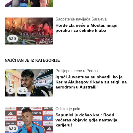
Saopštenje navijača Sarajeva
Horde zla neće u Mostar, imaju
poruku i za čelnike kluba
8
NAJČITANIJE IZ KATEGORIJE
Prelijepe scene u Perthu
Igrači Juventusa su shvatili ko je
Kerim Alajbegović kada su stigli na
aerodrom u Australiji
1
Odluka je pala
Sapunici je došao kraj: Rodri
večeras objavio gdje nastavlja
karijeru!
2