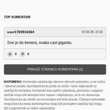
TOP KOMENTARI
user1765916364
07.02.26. 15:32
Sve je do trenera, svaka cast gigantu.
0
0
PRIKAŽI STRANICU KOMENTARA (1)
NAPOMENA:
Komentari odražavaju stavove njihovih autora/ica, a ne nužno
i stavove portala SportSport.ba te portal ne može i neće odgovarati za
sadržaj tih kometara. Komentari koji sadrže vrijeđanja, psovanja i vulgaran
riječnik mogu biti uklonjeni bez najave i objašnjenja, ali to ne obavezuje
SportSport.ba da obriše sve komentare koji krše pravila. Čitanjem prihvatate
mogućnost da među komentarima mogu biti pronađeni sadržaji koji mogu
biti u suprotnosti sa vašim uvjerenjima.