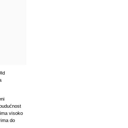
Old
a
eni
 budućnost
 ima visoko
vima do