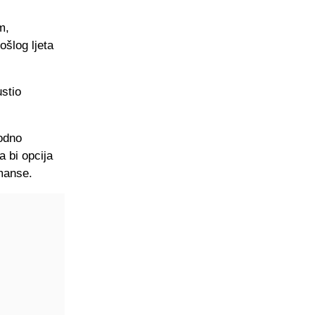
m,
šlog ljeta
stio
vodno
a bi opcija
rmanse.