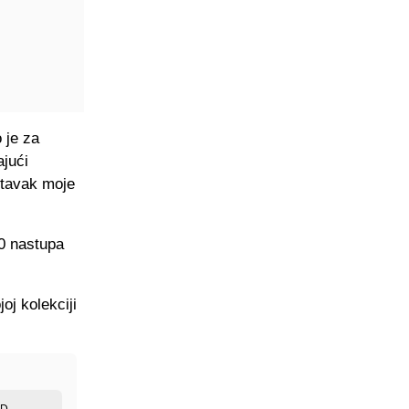
 je za
ajući
stavak moje
40 nastupa
oj kolekciji
ED