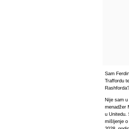
Sam Ferdin
Traffordu t
Rashforda?
Nije sam u
menadžer M
u Unitedu. 
mišljenje 
2028. godi