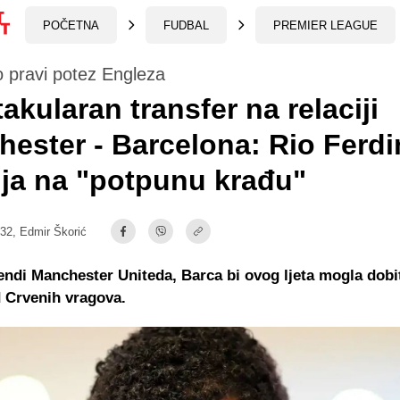
POČETNA
FUDBAL
PREMIER LEAGUE
io pravi potez Engleza
akularan transfer na relaciji
ester - Barcelona: Rio Ferd
ja na "potpunu krađu"
:32,
Edmir Škorić
ndi Manchester Uniteda, Barca bi ovog ljeta mogla dobi
 Crvenih vragova.