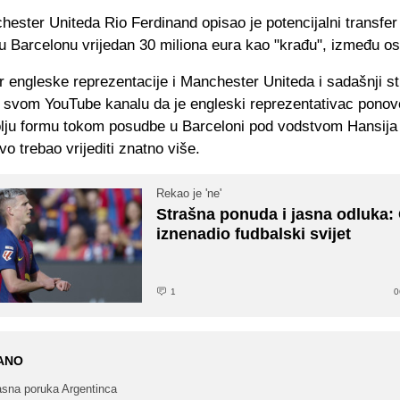
hester Uniteda Rio Ferdinand opisao je potencijalni transfe
u Barcelonu vrijedan 30 miliona eura kao "krađu", između os
r engleske reprezentacije i Manchester Uniteda i sadašnji s
a svom YouTube kanalu da je engleski reprezentativac ponov
olju formu tokom posudbe u Barceloni pod vodstvom Hansija 
vo trebao vrijediti znatno više.
Rekao je 'ne'
Strašna ponuda i jasna odluka:
iznenadio fudbalski svijet
1
0
ANO
asna poruka Argentinca