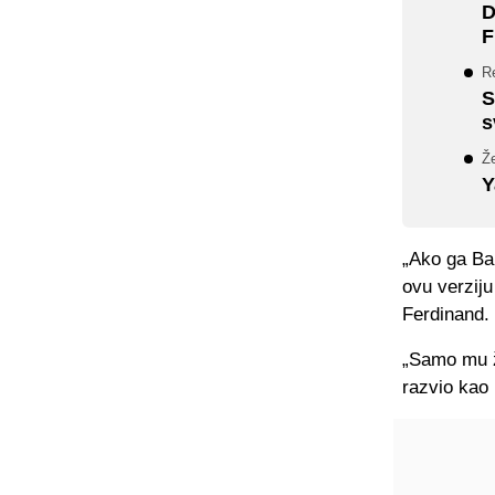
D
F
Re
S
s
Ž
Y
„Ako ga Bar
ovu verziju
Ferdinand.
„Samo mu ž
razvio kao 