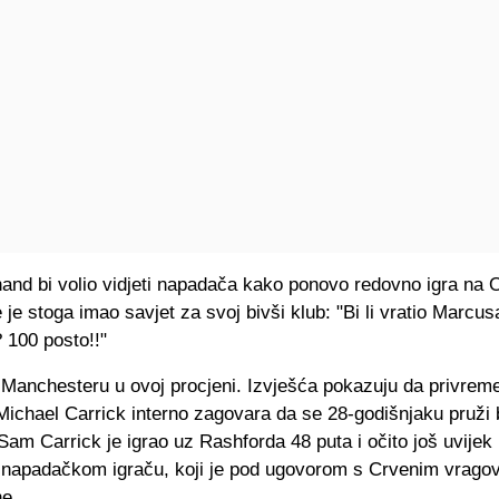
and bi volio vidjeti napadača kako ponovo redovno igra na 
e je stoga imao savjet za svoj bivši klub: "Bi li vratio Marcus
 100 posto!!"
 Manchesteru u ovoj procjeni. Izvješća pokazuju da privrem
ichael Carrick interno zagovara da se 28-godišnjaku pruži
Sam Carrick je igrao uz Rashforda 48 puta i očito još uvijek
o napadačkom igraču, koji je pod ugovorom s Crvenim vrago
ne.