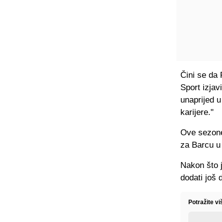
Čini se da 
Sport izjav
unaprijed u
karijere."
Ove sezone,
za Barcu u
Nakon što j
dodati još 
Potražite v