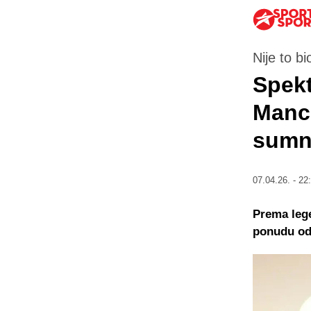
Nije to b
Spekt
Manch
sumn
07.04.26. - 22
Prema lege
ponudu od