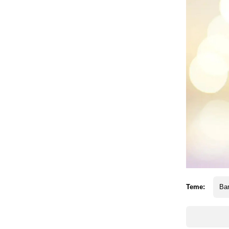
Teme:
Ba