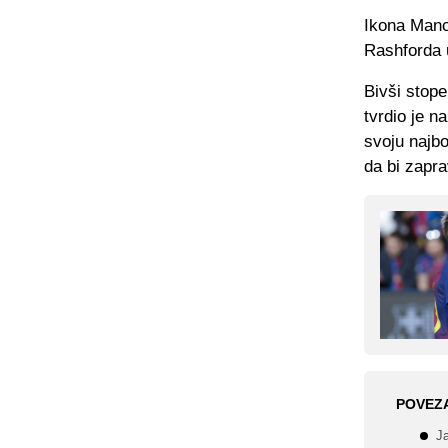
Ikona Manc
Rashforda 
Bivši stope
tvrdio je n
svoju najb
da bi zapra
POVEZ
J