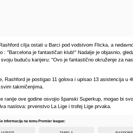
Rashford cilja ostati u Barci pod vodstvom Flicka, a nedavno
io : "Barcelona je fantastičan klub!" Nadalje je objasnio, gled
 svoju buduću karijeru: "Ovo je fantastično okruženje za na
 Rashford je postigao 11 golova i upisao 13 asistencija u 
 svim takmičenjima.
e ranije ove godine osvojio španski Superkup, mogao bi svoj
dva naslova: prvenstvo La Lige i trofej Lige prvaka.
iše informacija na temu Premier league:
VIJESTI
TABELA
RASPOR