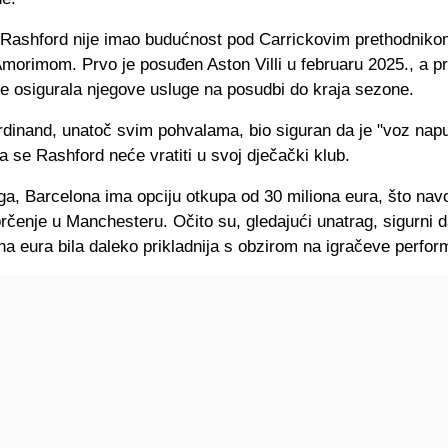
 Rashford nije imao budućnost pod Carrickovim prethodniko
orimom. Prvo je posuđen Aston Villi u februaru 2025., a pro
je osigurala njegove usluge na posudbi do kraja sezone.
rdinand, unatoč svim pohvalama, bio siguran da je "voz napu
da se Rashford neće vratiti u svoj dječački klub.
ga, Barcelona ima opciju otkupa od 30 miliona eura, što na
rčenje u Manchesteru. Očito su, gledajući unatrag, sigurni d
na eura bila daleko prikladnija s obzirom na igračeve perfo