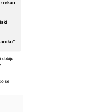
ne rekao
lski
Maroko"
 dobiju
e
ko se