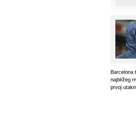
Barcelona 
najbližeg r
prvoj utakm