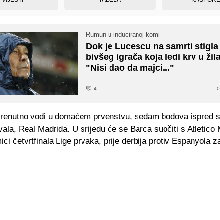
Rumun u induciranoj komi
Dok je Lucescu na samrti stigla
bivšeg igrača koja ledi krv u ži
"Nisi dao da majci..."
4
0
trenutno vodi u domaćem prvenstvu, sedam bodova ispred 
ivala, Real Madrida. U srijedu će se Barca suočiti s Atletic
ici četvrtfinala Lige prvaka, prije derbija protiv Espanyola z