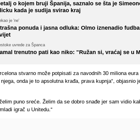
etalj o kojem bruji Španija, saznalo se šta je Simeo
licku kada je sudija svirao kraj
kao je 'ne'
trašna ponuda i jasna odluka: Olmo iznenadio fudba
vijet
estoke uvrede za Španca
amal trenutno pati kao niko: "Ružan si, vraćaj se u 
celona stvarno može potpisati za navodnih 30 miliona eura i
 njega, onda je to apsolutna krađa, prava kupnja“, objasnio j
elim puno sreće. Želim da se dobro snađe jer sam vidio ka
mladi igrač u Unitedu.“