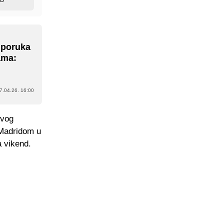
 poruka
lama:
7.04.26. 16:00
svog
o Madridom u
a vikend.