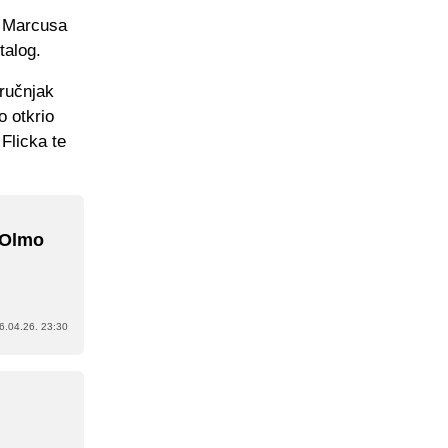
r Marcusa
talog.
tručnjak
o otkrio
Flicka te
 Olmo
6.04.26. 23:30