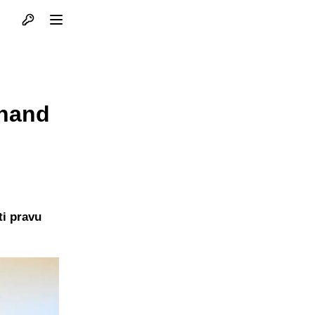
Otvori profil
Otvori meni
inand
ti pravu