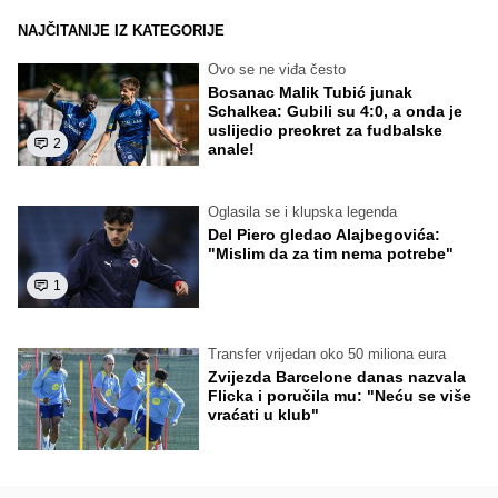
NAJČITANIJE IZ KATEGORIJE
Ovo se ne viđa često
Bosanac Malik Tubić junak
Schalkea: Gubili su 4:0, a onda je
uslijedio preokret za fudbalske
2
anale!
Oglasila se i klupska legenda
Del Piero gledao Alajbegovića:
"Mislim da za tim nema potrebe"
1
Transfer vrijedan oko 50 miliona eura
Zvijezda Barcelone danas nazvala
Flicka i poručila mu: "Neću se više
vraćati u klub"