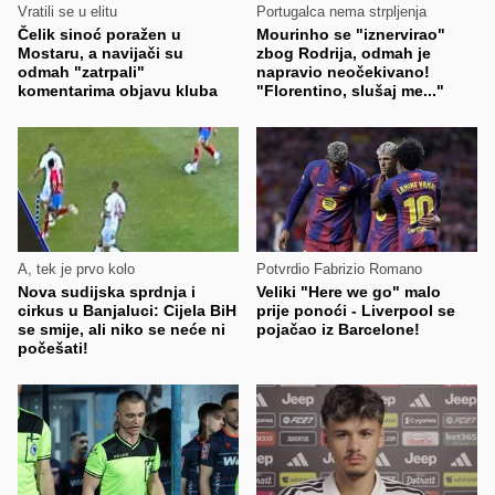
Vratili se u elitu
Portugalca nema strpljenja
Čelik sinoć poražen u
Mourinho se "iznervirao"
Mostaru, a navijači su
zbog Rodrija, odmah je
odmah "zatrpali"
napravio neočekivano!
komentarima objavu kluba
"Florentino, slušaj me..."
A, tek je prvo kolo
Potvrdio Fabrizio Romano
Nova sudijska sprdnja i
Veliki "Here we go" malo
cirkus u Banjaluci: Cijela BiH
prije ponoći - Liverpool se
se smije, ali niko se neće ni
pojačao iz Barcelone!
počešati!