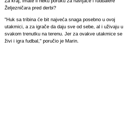
Za kraj, imate li neku poruku za navijače i fudbalere
Željezničara pred derbi?
"Huk sa tribina će bit najveća snaga posebno u ovoj
utakmici, a za igrače da daju sve od sebe, al i uživaju u
svakom trenutku na terenu. Jer za ovakve utakmice se
živi i igra fudbal," poručio je Marin.