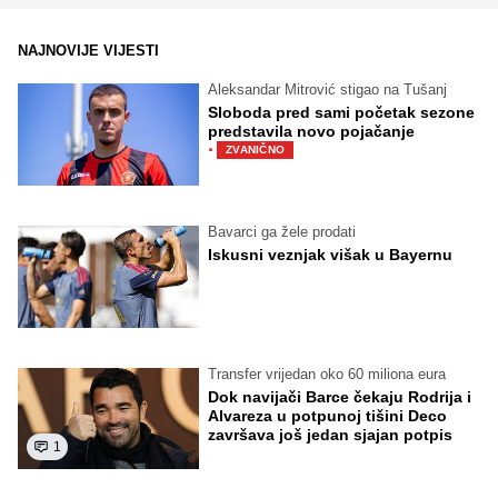
NAJNOVIJE VIJESTI
Aleksandar Mitrović stigao na Tušanj
Sloboda pred sami početak sezone
predstavila novo pojačanje
·
ZVANIČNO
Bavarci ga žele prodati
Iskusni veznjak višak u Bayernu
Transfer vrijedan oko 60 miliona eura
Dok navijači Barce čekaju Rodrija i
Alvareza u potpunoj tišini Deco
završava još jedan sjajan potpis
1