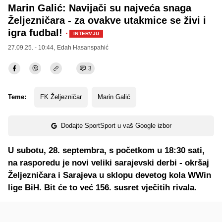
Marin Galić: Navijači su najveća snaga
Željezničara - za ovakve utakmice se živi i
igra fudbal!
·
INTERVJU
27.09.25. - 10:44,
Edah Hasanspahić
3
Teme:
FK Željezničar
Marin Galić
Dodajte SportSport u vaš Google izbor
U subotu, 28. septembra, s početkom u 18:30 sati,
na rasporedu je novi veliki sarajevski derbi - okršaj
Željezničara i Sarajeva u sklopu devetog kola WWin
lige BiH. Bit će to već 156. susret vječitih rivala.