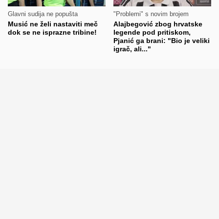
Glavni sudija ne popušta
"Problemi" s novim brojem
Musić ne želi nastaviti meč
Alajbegović zbog hrvatske
dok se ne isprazne tribine!
legende pod pritiskom,
Pjanić ga brani: "Bio je veliki
igrač, ali..."