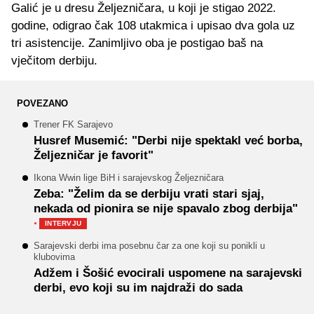
Galić je u dresu Željezničara, u koji je stigao 2022.
godine, odigrao čak 108 utakmica i upisao dva gola uz
tri asistencije. Zanimljivo oba je postigao baš na
vječitom derbiju.
POVEZANO
Trener FK Sarajevo
Husref Musemić: "Derbi nije spektakl već borba,
Željezničar je favorit"
Ikona Wwin lige BiH i sarajevskog Željezničara
Zeba: "Želim da se derbiju vrati stari sjaj,
nekada od pionira se nije spavalo zbog derbija"
·
INTERVJU
Sarajevski derbi ima posebnu čar za one koji su ponikli u
klubovima
Adžem i Šošić evocirali uspomene na sarajevski
derbi, evo koji su im najdraži do sada