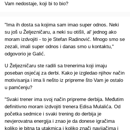
Vam nedostaje, koji bi to bio?
"Ima ih dosta sa kojima sam imao super odnos. Neki
su još u Željezničaru, a neki su otišli, al' jednog ako
moram izdvojiti - to je Stefan Radinović. Mnogo smo se
zezali, imali super odnos i danas smo u kontaktu,"
odgovorio je Galić.
U Željezničaru ste radili sa trenerima koji imaju
poseban osjećaj za derbi. Kako je izgledao njihov način
motivisanja i ima li nešto iz pripreme što Vam je ostalo
u pamćenju?
"Svaki trener ima svoj način pripreme derbija. Međutim
definitivno moram izdvojiti trenera Edisa Mulalića. Od
početka sedmice i svaki trening do derbija je
nevjerovatna energija i znao je da donese igračima
koliko je bitna ta utakmica i koliko znači navijačima i