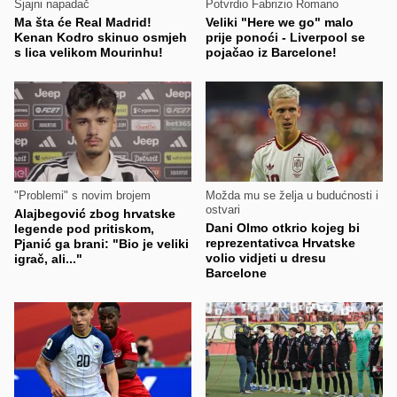
Sjajni napadač
Potvrdio Fabrizio Romano
Ma šta će Real Madrid!
Veliki "Here we go" malo
Kenan Kodro skinuo osmjeh
prije ponoći - Liverpool se
s lica velikom Mourinhu!
pojačao iz Barcelone!
"Problemi" s novim brojem
Možda mu se želja u budućnosti i
ostvari
Alajbegović zbog hrvatske
Dani Olmo otkrio kojeg bi
legende pod pritiskom,
reprezentativca Hrvatske
Pjanić ga brani: "Bio je veliki
volio vidjeti u dresu
igrač, ali..."
Barcelone