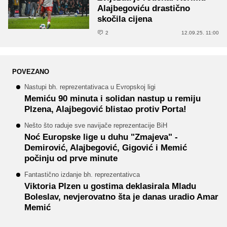
Alajbegoviću drastično
skočila cijena
2
12.09.25. 11:00
POVEZANO
Nastupi bh. reprezentativaca u Evropskoj ligi
Memiću 90 minuta i solidan nastup u remiju
Plzena, Alajbegović blistao protiv Porta!
Nešto što raduje sve navijače reprezentacije BiH
Noć Europske lige u duhu "Zmajeva" -
Demirović, Alajbegović, Gigović i Memić
počinju od prve minute
Fantastično izdanje bh. reprezentativca
Viktoria Plzen u gostima deklasirala Mladu
Boleslav, nevjerovatno šta je danas uradio Amar
Memić