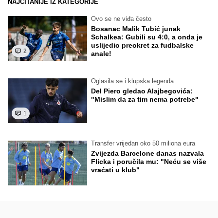
NAJČITANIJE IZ KATEGORIJE
Ovo se ne viđa često
Bosanac Malik Tubić junak
Schalkea: Gubili su 4:0, a onda je
uslijedio preokret za fudbalske
2
anale!
Oglasila se i klupska legenda
Del Piero gledao Alajbegovića:
"Mislim da za tim nema potrebe"
1
Transfer vrijedan oko 50 miliona eura
Zvijezda Barcelone danas nazvala
Flicka i poručila mu: "Neću se više
vraćati u klub"