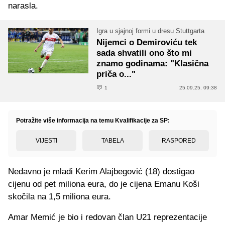
narasla.
Igra u sjajnoj formi u dresu Stuttgarta
Nijemci o Demiroviću tek
sada shvatili ono što mi
znamo godinama: "Klasična
priča o..."
1
25.09.25. 09:38
Potražite više informacija na temu Kvalifikacije za SP:
VIJESTI
TABELA
RASPORED
Nedavno je mladi Kerim Alajbegović (18) dostigao
cijenu od pet miliona eura, do je cijena Emanu Koši
skočila na 1,5 miliona eura.
Amar Memić je bio i redovan član U21 reprezentacije