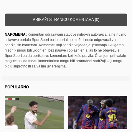
PRIKAŽI STRANICU KOMENTARA (0)
NAPOMENA:
Komentari odražavaju stavove njihovih autora/ica, a ne nužno
i stavove portala SportSport.ba te portal ne može i neće odgovarati za
sadržaj tih kometara. Komentari koji sadrže vrijeđanja, psovanja i vulgaran
riječnik mogu biti uklonjeni bez najave i objašnjenja, ali to ne obavezuje
SportSport.ba da obriše sve komentare koji krše pravila. Čitanjem prihvatate
mogućnost da među komentarima mogu biti pronađeni sadržaji koji mogu
biti u suprotnosti sa vašim uvjerenjima.
POPULARNO