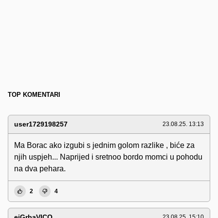
TOP KOMENTARI
user1729198257
23.08.25. 13:13
Ma Borac ako izgubi s jednim golom razlike , biće za
njih uspjeh... Naprijed i sretnoo bordo momci u pohodu
na dva pehara.
2
4
ejGrbaVICO
23.08.25. 15:10