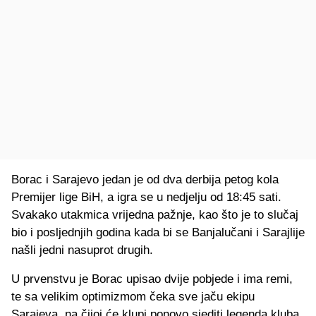
Borac i Sarajevo jedan je od dva derbija petog kola
Premijer lige BiH, a igra se u nedjelju od 18:45 sati.
Svakako utakmica vrijedna pažnje, kao što je to slučaj
bio i posljednjih godina kada bi se Banjalučani i Sarajlije
našli jedni nasuprot drugih.
U prvenstvu je Borac upisao dvije pobjede i ima remi,
te sa velikim optimizmom čeka sve jaču ekipu
Sarajeva, na čijoj će klupi ponovo sjediti legenda kluba