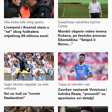
Oba kluba žele istog igrača
Saopštenje načelnika Općine
Centar
Liverpool i Arsenal ulaze u
Mandić objavio video terena
"rat" zbog fudbalera
Koševa, pa žestoko prozvao
vrijednog 69 miliona eura!
Džemidžića: "Smiješ li
Borcu..."
Sjajni škotski napadač na meti
Trajao je nekoliko sati
velikana
Završen sastanak Viniciusa i
Svi su ludi za "novim
čelnika Reala, "procurili" su
Haalandom"
apsolutno svi detalji!