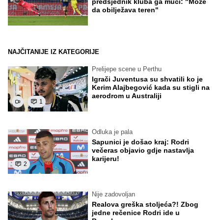
predsjednik kluba ga muči: "Može
da obilježava teren"
NAJČITANIJE IZ KATEGORIJE
Prelijepe scene u Perthu
Igrači Juventusa su shvatili ko je
Kerim Alajbegović kada su stigli na
aerodrom u Australiji
1
Odluka je pala
Sapunici je došao kraj: Rodri
večeras objavio gdje nastavlja
karijeru!
2
Nije zadovoljan
Realova greška stoljeća?! Zbog
jedne rečenice Rodri ide u