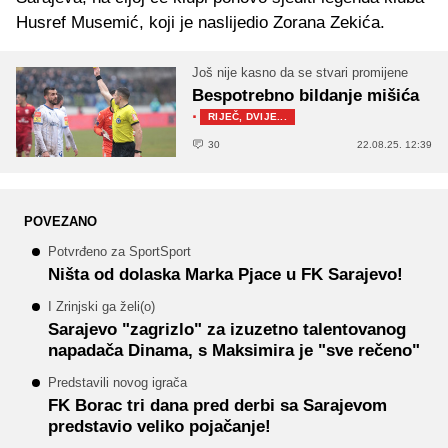
Husref Musemić, koji je naslijedio Zorana Zekića.
Još nije kasno da se stvari promijene
Bespotrebno bildanje mišića
·
RIJEČ, DVIJE...
30
22.08.25. 12:39
POVEZANO
Potvrđeno za SportSport
Ništa od dolaska Marka Pjace u FK Sarajevo!
I Zrinjski ga želi(o)
Sarajevo "zagrizlo" za izuzetno talentovanog
napadača Dinama, s Maksimira je "sve rečeno"
Predstavili novog igrača
FK Borac tri dana pred derbi sa Sarajevom
predstavio veliko pojačanje!