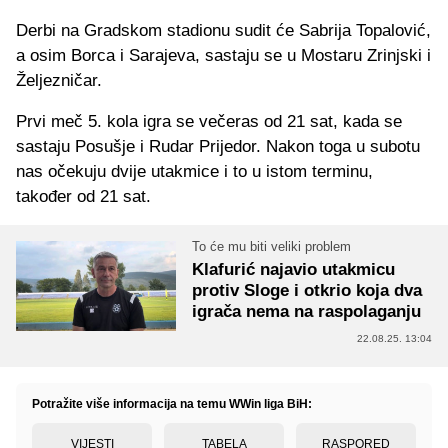
Derbi na Gradskom stadionu sudit će Sabrija Topalović,
a osim Borca i Sarajeva, sastaju se u Mostaru Zrinjski i
Željezničar.
Prvi meč 5. kola igra se večeras od 21 sat, kada se
sastaju Posušje i Rudar Prijedor. Nakon toga u subotu
nas očekuju dvije utakmice i to u istom terminu,
također od 21 sat.
To će mu biti veliki problem
Klafurić najavio utakmicu
protiv Sloge i otkrio koja dva
igrača nema na raspolaganju
22.08.25. 13:04
Potražite više informacija na temu WWin liga BiH:
VIJESTI
TABELA
RASPORED