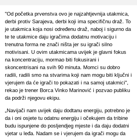
"Od početka prvenstva ovo je najzahtjevnija utakmica,
derbi protiv Sarajeva, derbi koji ima specifičnu draž. To
je utakmica koja nosi određenu draž, naboj i sigurno da
te te utakmice daju igračima dodatnu motivaciju i
trenutna forma ne znači ništa jer su igrači silno
motivisani. U ovim utakmicama uvijek je glavni fokus
na koncentraciju, mormao biti fokusirani i
skoncentrisani na svih 90 minuta. Momci su dobro
radili, radili smo na stvarima koji nam mogu biti ključni i
vjerujem da će igrači to pokazati i na samoj utakmici",
rekao je trener Borca Vinko Marinović i pozvao publiku
da podrži njegovu ekipu.
„Navijači nam uvijek daju dodtanu energiju, potrebno je
da i oni osjete tu odatnu energiju i očekujem da tribine
budu ispunjene do posljendjeg mjeste i da daju dodatni
vjetar u leđa. Nadam se i vjerujem da igrači mogu da