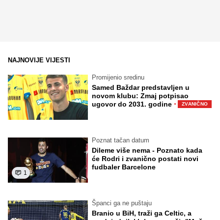
NAJNOVIJE VIJESTI
Promijenio sredinu
Samed Baždar predstavljen u
novom klubu: Zmaj potpisao
·
ugovor do 2031. godine
ZVANIČNO
Poznat tačan datum
Dileme više nema - Poznato kada
će Rodri i zvanično postati novi
fudbaler Barcelone
1
Španci ga ne puštaju
Branio u BiH, traži ga Celtic, a