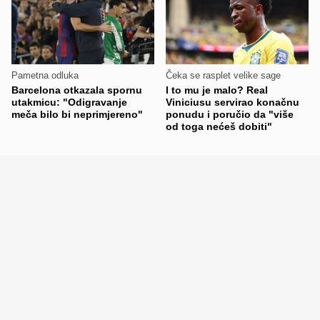
Pametna odluka
Čeka se rasplet velike sage
Barcelona otkazala spornu
I to mu je malo? Real
utakmicu: "Odigravanje
Viniciusu servirao konačnu
meča bilo bi neprimjereno"
ponudu i poručio da "više
od toga nećeš dobiti"