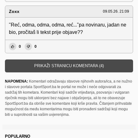
Zoxx
09.05.26. 21:09
"Reć, odma, odma, odma, reć..."pa novinaru, jadan ne
bio, pročitaš li tekst prije objave??
0
0
PRIKAŽI STRANICU KOMENTARA (4)
NAPOMENA:
Komentari odražavaju stavove njihovih autora/ica, a ne nužno
i stavove portala SportSport.ba te portal ne može i neće odgovarati za
sadržaj tih kometara. Komentari koji sadrže vrijeđanja, psovanja i vulgaran
riječnik mogu biti uklonjeni bez najave i objašnjenja, ali to ne obavezuje
SportSport.ba da obriše sve komentare koji krše pravila. Čitanjem prihvatate
mogućnost da među komentarima mogu biti pronađeni sadržaji koji mogu
biti u suprotnosti sa vašim uvjerenjima.
POPULARNO