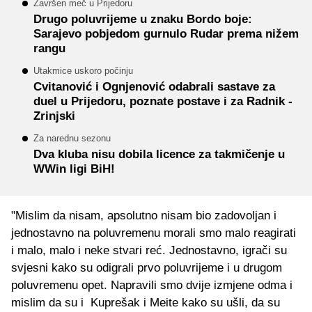
Završen meč u Prijedoru
Drugo poluvrijeme u znaku Bordo boje:
Sarajevo pobjedom gurnulo Rudar prema nižem
rangu
Utakmice uskoro počinju
Cvitanović i Ognjenović odabrali sastave za
duel u Prijedoru, poznate postave i za Radnik -
Zrinjski
Za narednu sezonu
Dva kluba nisu dobila licence za takmičenje u
WWin ligi BiH!
"Mislim da nisam, apsolutno nisam bio zadovoljan i
jednostavno na poluvremenu morali smo malo reagirati
i malo, malo i neke stvari reć. Jednostavno, igrači su
svjesni kako su odigrali prvo poluvrijeme i u drugom
poluvremenu opet. Napravili smo dvije izmjene odma i
mislim da su i Kuprešak i Meite kako su ušli, da su