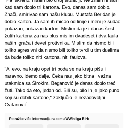
"
Pa iskreno, nisam bio u toj situaciji. Ne znam ni sam
kad sam dobio tri kartona. Evo, danas sam dobio.
Znači, smirivao sam našu klupu. Mustafa Beridan je
dobio karton. Ja sam ih micao od linije i meni je sudac
pokazao, pokazao karton. Mislim da je i danas šest
žutih kartona za nas plus mislim dvadeset i dva faula
naših igrača i devet protivnika. Mislim da nismo bili
toliko agresivni da nismo bili toliko tvrdi u tim duelima
da bude toliko niti kartona, niti faulova.
"Al evo, na kraju opet tri boda se na kraju pišu i
naravno, idemo dalje. Čeka nas jako bitna i važna
utakmica sa Širokim. Beganović je danas dobio treći
žuti. Tako da eto, jedan od. Bili su, bilo ih je jako puno
koji su dobili kartone," zaključio je nezadovoljni
Cvitanović.
Potražite više informacija na temu WWin liga BiH: