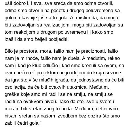
ušli dobro i, i sva, sva sreća da smo odma otvorili,
odma smo otvorili na početku drugog poluvremena sa
golom i kasnije još sa tri gola. A, mislim da, da mogu
biti zadovoljan sa realizacijom, mogu biti zadovoljan sa
tom reakcijom u drugom poluvremenu ili kako smo
izašli da smo željeli pobijediti.
Bilo je prostora, mora, falilo nam je preciznosti, falilo
nam je mirnoće, falilo nam je duela. A međutim, rekao
sam i kad je klub odlučio i kad smo krenuli sa ovom, sa
ovim neću reć projektom nego idejom do kraja sezone
da igra što više mlađih igrača, da jednostavno da će biti
oscilacija, da će biti ovakvih utakmica. Međutim,
greške koje smo mi radili se ne smiju, ne smiju se
raditi na ovakvom nivou. Tako da eto, sve u svemu
moram biti sretan zbog tri boda. Međutim, definitivno
nisam sretan sa našom izvedbom bez obzira što smo
zabili četiri gola."