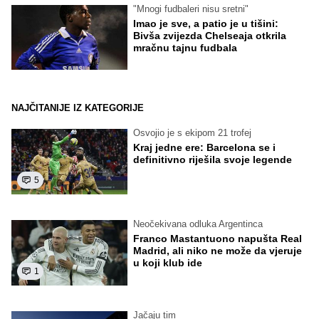
"Mnogi fudbaleri nisu sretni"
Imao je sve, a patio je u tišini:
Bivša zvijezda Chelseaja otkrila
mračnu tajnu fudbala
NAJČITANIJE IZ KATEGORIJE
Osvojio je s ekipom 21 trofej
Kraj jedne ere: Barcelona se i
definitivno riješila svoje legende
5
Neočekivana odluka Argentinca
Franco Mastantuono napušta Real
Madrid, ali niko ne može da vjeruje
u koji klub ide
1
Jačaju tim