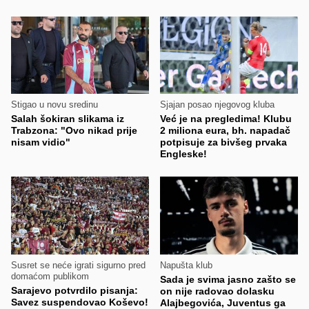
Stigao u novu sredinu
Sjajan posao njegovog kluba
Salah šokiran slikama iz
Već je na pregledima! Klubu
Trabzona: "Ovo nikad prije
2 miliona eura, bh. napadač
nisam vidio"
potpisuje za bivšeg prvaka
Engleske!
Susret se neće igrati sigurno pred
Napušta klub
domaćom publikom
Sada je svima jasno zašto se
Sarajevo potvrdilo pisanja:
on nije radovao dolasku
Savez suspendovao Koševo!
Alajbegovića, Juventus ga