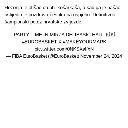
Hezonja je otišao do bh. košarkaša, a kad ga je našao
uslijedio je pozdrav i čestika na uspjehu. Definitivno
šampionski potez hrvatske zvijezde.
PARTY TIME IN MIRZA DELIBASIC HALL 🇧🇦
#EUROBASKET
X
#MAKEYOURMARK
pic.twitter.com/0NKSXalfxN
November 24, 2024
— FIBA EuroBasket (@EuroBasket)