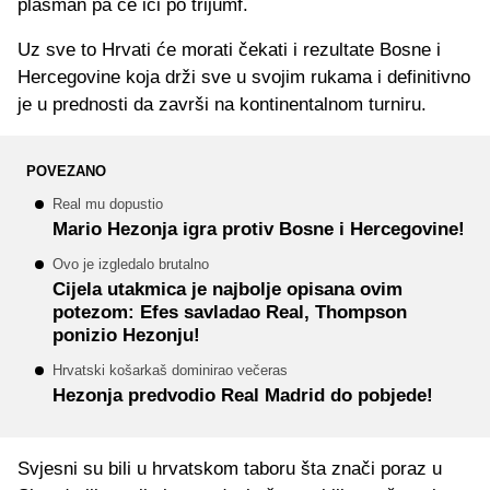
plasman pa će ići po trijumf.
Uz sve to Hrvati će morati čekati i rezultate Bosne i
Hercegovine koja drži sve u svojim rukama i definitivno
je u prednosti da završi na kontinentalnom turniru.
POVEZANO
Real mu dopustio
Mario Hezonja igra protiv Bosne i Hercegovine!
Ovo je izgledalo brutalno
Cijela utakmica je najbolje opisana ovim
potezom: Efes savladao Real, Thompson
ponizio Hezonju!
Hrvatski košarkaš dominirao večeras
Hezonja predvodio Real Madrid do pobjede!
Svjesni su bili u hrvatskom taboru šta znači poraz u