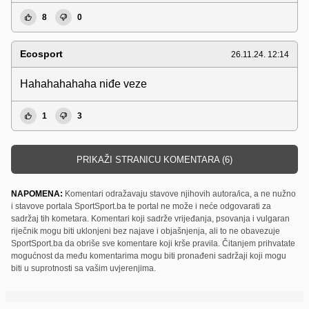
8
0
Ecosport
26.11.24. 12:14
Hahahahahaha niđe veze
1
3
PRIKAŽI STRANICU KOMENTARA (6)
NAPOMENA:
Komentari odražavaju stavove njihovih autora/ica, a ne nužno
i stavove portala SportSport.ba te portal ne može i neće odgovarati za
sadržaj tih kometara. Komentari koji sadrže vrijeđanja, psovanja i vulgaran
riječnik mogu biti uklonjeni bez najave i objašnjenja, ali to ne obavezuje
SportSport.ba da obriše sve komentare koji krše pravila. Čitanjem prihvatate
mogućnost da među komentarima mogu biti pronađeni sadržaji koji mogu
biti u suprotnosti sa vašim uvjerenjima.