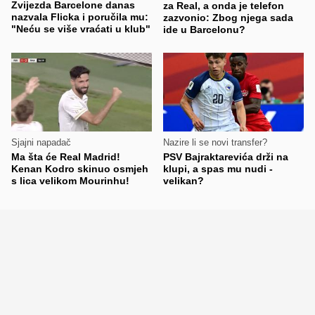
Zvijezda Barcelone danas
za Real, a onda je telefon
nazvala Flicka i poručila mu:
zazvonio: Zbog njega sada
"Neću se više vraćati u klub"
ide u Barcelonu?
Sjajni napadač
Nazire li se novi transfer?
Ma šta će Real Madrid!
PSV Bajraktarevića drži na
Kenan Kodro skinuo osmjeh
klupi, a spas mu nudi -
s lica velikom Mourinhu!
velikan?