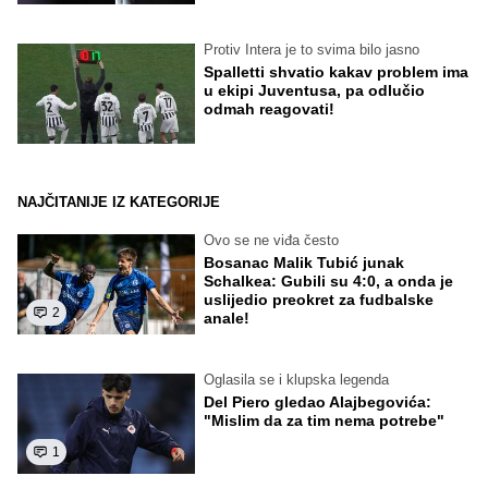
Protiv Intera je to svima bilo jasno
Spalletti shvatio kakav problem ima
u ekipi Juventusa, pa odlučio
odmah reagovati!
NAJČITANIJE IZ KATEGORIJE
Ovo se ne viđa često
Bosanac Malik Tubić junak
Schalkea: Gubili su 4:0, a onda je
uslijedio preokret za fudbalske
2
anale!
Oglasila se i klupska legenda
Del Piero gledao Alajbegovića:
"Mislim da za tim nema potrebe"
1