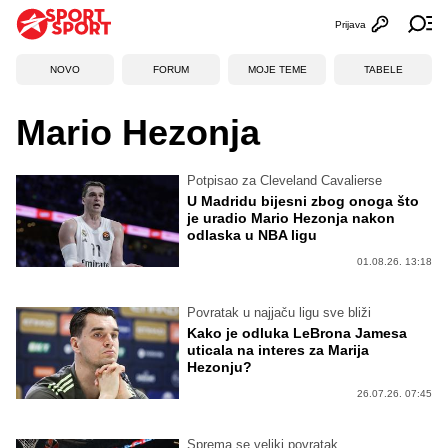
Prijava
Otvori profi
Ot
NOVO
FORUM
MOJE TEME
TABELE
Mario Hezonja
Potpisao za Cleveland Cavalierse
U Madridu bijesni zbog onoga što
je uradio Mario Hezonja nakon
odlaska u NBA ligu
01.08.26. 13:18
Povratak u najjaču ligu sve bliži
Kako je odluka LeBrona Jamesa
uticala na interes za Marija
Hezonju?
26.07.26. 07:45
Sprema se veliki povratak