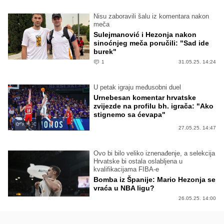
Nisu zaboravili šalu iz komentara nakon
meča
Sulejmanović i Hezonja nakon
sinoćnjeg meča poručili: "Sad ide
burek"
1
31.05.25. 14:24
U petak igraju međusobni duel
Urnebesan komentar hrvatske
zvijezde na profilu bh. igrača: "Ako
stignemo sa ćevapa"
27.05.25. 14:47
Ovo bi bilo veliko iznenađenje, a selekcija
Hrvatske bi ostala oslabljena u
kvalifikacijama FIBA-e
Bomba iz Španije: Mario Hezonja se
vraća u NBA ligu?
26.05.25. 14:00