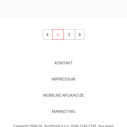
1
2
Previous
Next
KONTAKT
IMPRESSUM
MOBILNE APLIKACIJE
MARKETING
Copyright 2008-26. SportSport d.o.o. ISSN 2744-2195. Sva prava