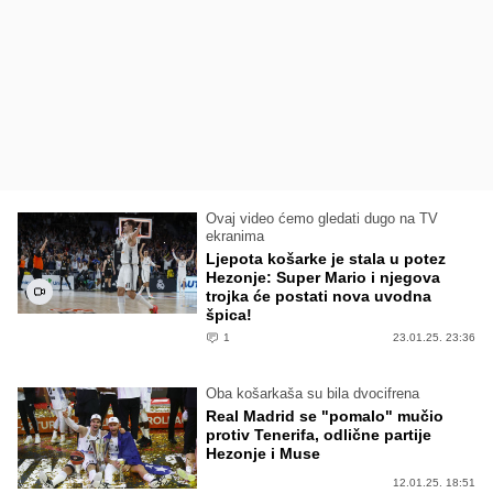
Ovaj video ćemo gledati dugo na TV
ekranima
Ljepota košarke je stala u potez
Hezonje: Super Mario i njegova
trojka će postati nova uvodna
špica!
1
23.01.25. 23:36
Oba košarkaša su bila dvocifrena
Real Madrid se "pomalo" mučio
protiv Tenerifa, odlične partije
Hezonje i Muse
12.01.25. 18:51