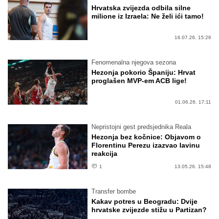
Hrvatska zvijezda odbila silne
milione iz Izraela: Ne želi ići tamo!
16.07.26. 15:26
Fenomenalna njegova sezona
Hezonja pokorio Španiju: Hrvat
proglašen MVP-em ACB lige!
01.06.26. 17:11
Nepristojni gest predsjednika Reala
Hezonja bez kočnice: Objavom o
Florentinu Perezu izazvao lavinu
reakcija
1
13.05.26. 15:48
Transfer bombe
Kakav potres u Beogradu: Dvije
hrvatske zvijezde stižu u Partizan?