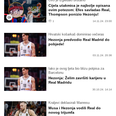
Ovo je izgledalo brutalno
Cijela utakmica je najbolje opisana
ovim potezom: Efes savladao Real,
Thompson ponizio Hezonju!
1
14.11.24. 23:00
Hrvatski košarkaš dominirao večeras
Hezonja predvodio Real Madrid do
pobjede!
03.11.24. 20:36
Iako je ovog ljeta bio blizu potpisa za
Barcelonu
Hezonja: Želim završiti karijeru u
Real Madridu
30.10.24. 14:14
Kraljevi deklasirali Manresu
Musa i Hezonja vodili Real do
novog trijumfa