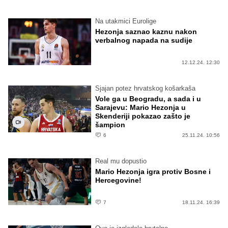
Na utakmici Eurolige
Hezonja saznao kaznu nakon
verbalnog napada na sudije
12.12.24. 12:30
Sjajan potez hrvatskog košarkaša
Vole ga u Beogradu, a sada i u
Sarajevu: Mario Hezonja u
Skenderiji pokazao zašto je
šampion
6
25.11.24. 10:56
Real mu dopustio
Mario Hezonja igra protiv Bosne i
Hercegovine!
7
18.11.24. 16:39