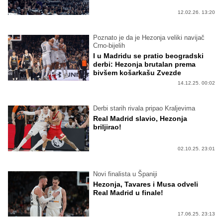
12.02.26. 13:20
Poznato je da je Hezonja veliki navijač
Crno-bijelih
I u Madridu se pratio beogradski
derbi: Hezonja brutalan prema
bivšem košarkašu Zvezde
14.12.25. 00:02
Derbi starih rivala pripao Kraljevima
Real Madrid slavio, Hezonja
briljirao!
02.10.25. 23:01
Novi finalista u Španiji
Hezonja, Tavares i Musa odveli
Real Madrid u finale!
17.06.25. 23:13