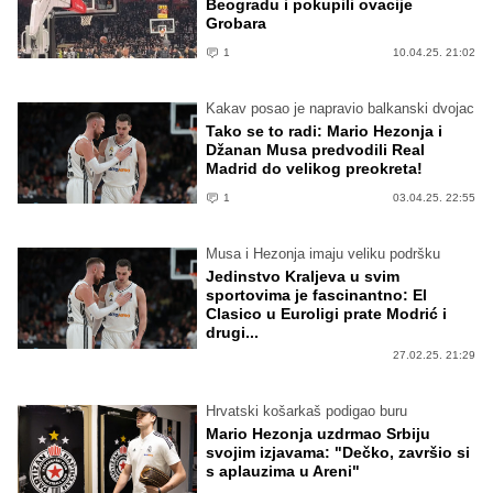
Beogradu i pokupili ovacije
Grobara
1
10.04.25. 21:02
Kakav posao je napravio balkanski dvojac
Tako se to radi: Mario Hezonja i
Džanan Musa predvodili Real
Madrid do velikog preokreta!
1
03.04.25. 22:55
Musa i Hezonja imaju veliku podršku
Jedinstvo Kraljeva u svim
sportovima je fascinantno: El
Clasico u Euroligi prate Modrić i
drugi...
27.02.25. 21:29
Hrvatski košarkaš podigao buru
Mario Hezonja uzdrmao Srbiju
svojim izjavama: "Dečko, završio si
s aplauzima u Areni"