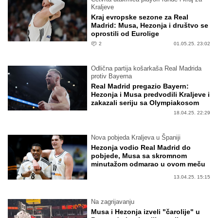
Kraljeve
Kraj evropske sezone za Real
Madrid: Musa, Hezonja i društvo se
oprostili od Eurolige
2
01.05.25. 23:02
Odlična partija košarkaša Real Madrida
protiv Bayerna
Real Madrid pregazio Bayern:
Hezonja i Musa predvodili Kraljeve i
zakazali seriju sa Olympiakosom
18.04.25. 22:29
Nova pobjeda Kraljeva u Španiji
Hezonja vodio Real Madrid do
pobjede, Musa sa skromnom
minutažom odmarao u ovom meču
13.04.25. 15:15
Na zagrijavanju
Musa i Hezonja izveli "čarolije" u