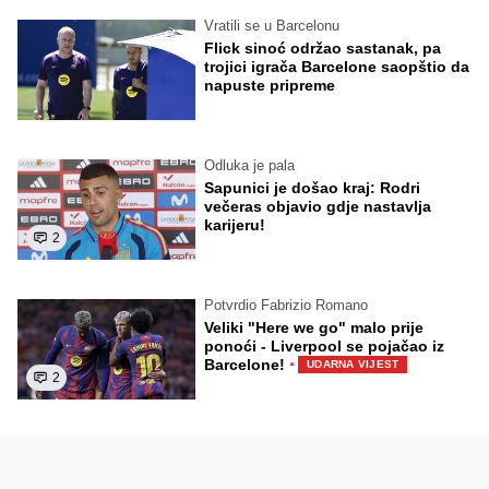
Vratili se u Barcelonu
Flick sinoć održao sastanak, pa
trojici igrača Barcelone saopštio da
napuste pripreme
Odluka je pala
Sapunici je došao kraj: Rodri
večeras objavio gdje nastavlja
karijeru!
2
Potvrdio Fabrizio Romano
Veliki "Here we go" malo prije
ponoći - Liverpool se pojačao iz
·
Barcelone!
UDARNA VIJEST
2