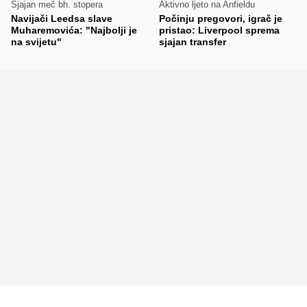
Sjajan meč bh. stopera
Aktivno ljeto na Anfieldu
Navijači Leedsa slave
Počinju pregovori, igrač je
Muharemovića: "Najbolji je
pristao: Liverpool sprema
na svijetu"
sjajan transfer