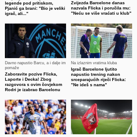
Zvijezda Barcelone danas
legende pod pritiskom,
nazvala Flicka i poručila mu:
Pjanić ga brani: "Bio je veliki
"Neću se više vraćati u klub"
igrač, ali..."
Davno napustio Barcu, a i dalje im
Na izlaznim vratima kluba
pomaže
Igrač Barcelone ljutito
Zaboravite pozive Flicka,
napustio trening nakon
Laporte i Decka! Zbog
srceparajućih riječi Flicka:
razgovora s ovim čovjekom
"Ne ideš s nama"
Rodri je izabrao Barcelonu