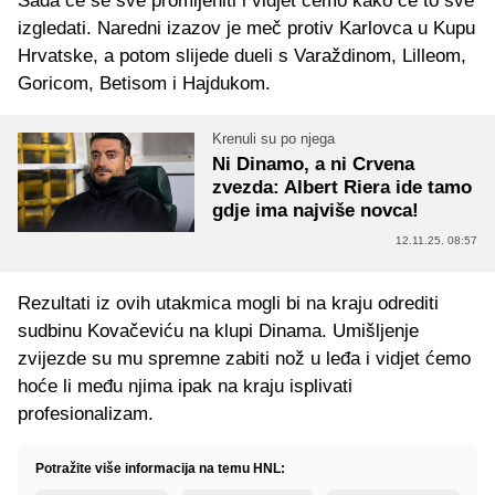
Sada će se sve promijeniti i vidjet ćemo kako će to sve
izgledati. Naredni izazov je meč protiv Karlovca u Kupu
Hrvatske, a potom slijede dueli s Varaždinom, Lilleom,
Goricom, Betisom i Hajdukom.
Krenuli su po njega
Ni Dinamo, a ni Crvena
zvezda: Albert Riera ide tamo
gdje ima najviše novca!
12.11.25. 08:57
Rezultati iz ovih utakmica mogli bi na kraju odrediti
sudbinu Kovačeviću na klupi Dinama. Umišljenje
zvijezde su mu spremne zabiti nož u leđa i vidjet ćemo
hoće li među njima ipak na kraju isplivati
profesionalizam.
Potražite više informacija na temu HNL: