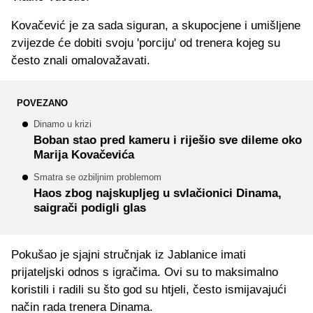
Kovačević je za sada siguran, a skupocjene i umišljene
zvijezde će dobiti svoju 'porciju' od trenera kojeg su
često znali omalovažavati.
POVEZANO
Dinamo u krizi
Boban stao pred kameru i riješio sve dileme oko
Marija Kovačevića
Smatra se ozbiljnim problemom
Haos zbog najskupljeg u svlačionici Dinama,
saigrači podigli glas
Pokušao je sjajni stručnjak iz Jablanice imati
prijateljski odnos s igračima. Ovi su to maksimalno
koristili i radili su što god su htjeli, često ismijavajući
način rada trenera Dinama.