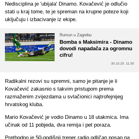
Nedisciplina je 'ubijala' Dinamo. Kovačević je odlučio
stati u kraj tome, te je spreman na krupne poteze koji
uključuju i izbacivanje iz ekipe.
Rumun u Zagrebu
Bomba s Maksimira - Dinamo
dovodi napadača za ogromnu
cifru!
30.10.25. 11:30
Radikalni rezovi su spremni, samo je pitanje je li
Kovačević zakasnio s takvim pristupom prema
razmaženim zvijezdama u svlačionici najtrofejnijeg
hrvatskog kluba.
Mario Kovačević je vodio Dinamo u 18 utakmica. Ima
učinak od 11 pobjeda, dva remija i pet poraza.
Prethodno je 50-godišnji trener radio odličan posao na