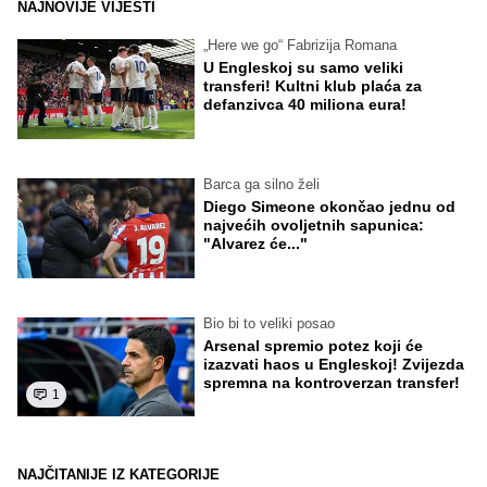
NAJNOVIJE VIJESTI
„Here we go“ Fabrizija Romana
U Engleskoj su samo veliki
transferi! Kultni klub plaća za
defanzivca 40 miliona eura!
Barca ga silno želi
Diego Simeone okončao jednu od
najvećih ovoljetnih sapunica:
"Alvarez će..."
Bio bi to veliki posao
Arsenal spremio potez koji će
izazvati haos u Engleskoj! Zvijezda
spremna na kontroverzan transfer!
1
NAJČITANIJE IZ KATEGORIJE