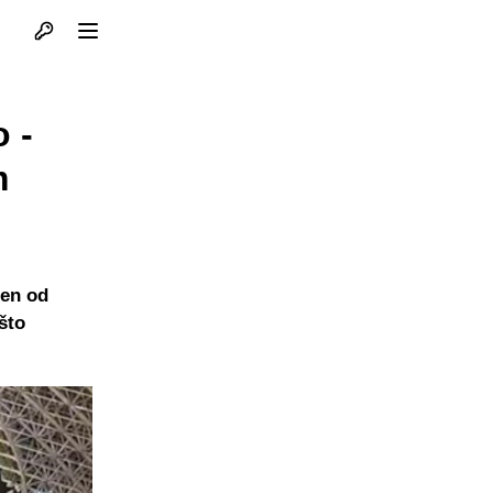
Otvori profil
Otvori meni
 -
m
žen od
što