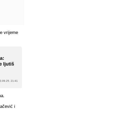
e vrijeme
a:
 ljutiš
0.09.25. 21:41
na.
ačević i