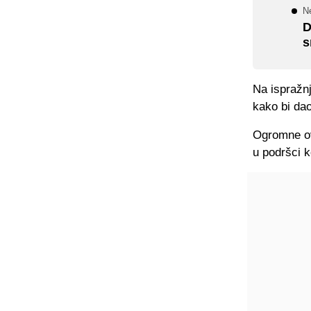
N
D
s
Na ispražn
kako bi dao
Ogromne ov
u podršci 