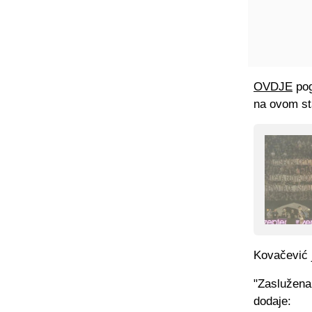
OVDJE
pog
na ovom st
Kovačević 
"Zaslužena 
dodaje: