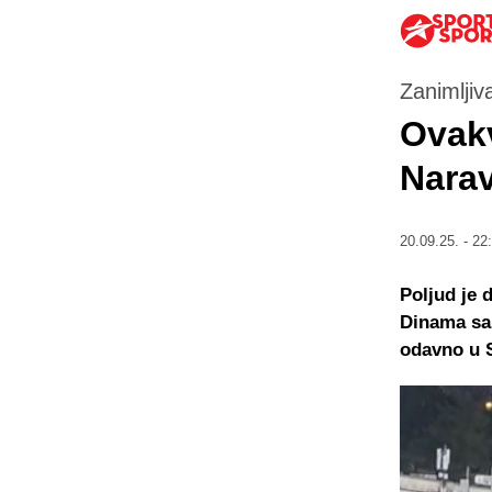
Zanimljiva
Ovakv
Nara
20.09.25. - 22
Poljud je 
Dinama sa 
odavno u S