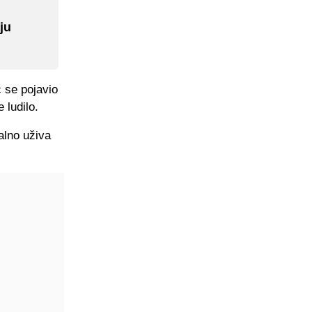
ju
 se pojavio
 ludilo.
alno uživa