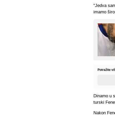
"Jedva sam
imamo širok
Potražite v
Dinamo u sr
turski Fen
Nakon Fene