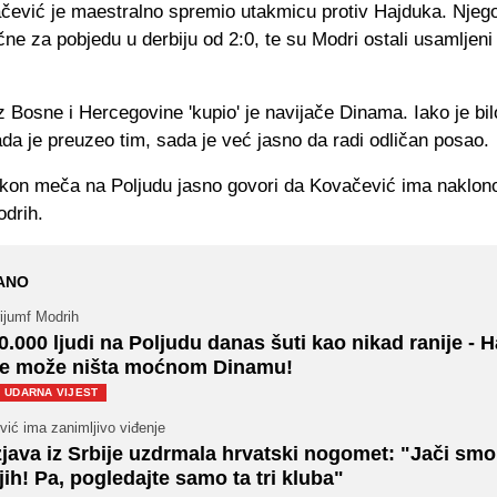
čević je maestralno spremio utakmicu protiv Hajduka. Njeg
učne za pobjedu u derbiju od 2:0, te su Modri ostali usamljeni
z Bosne i Hercegovine 'kupio' je navijače Dinama. Iako je bi
da je preuzeo tim, sada je već jasno da radi odličan posao.
kon meča na Poljudu jasno govori da Kovačević ima naklon
odrih.
ANO
ijumf Modrih
0.000 ljudi na Poljudu danas šuti kao nikad ranije - 
e može ništa moćnom Dinamu!
UDARNA VIJEST
vić ima zanimljivo viđenje
zjava iz Srbije uzdrmala hrvatski nogomet: "Jači smo
jih! Pa, pogledajte samo ta tri kluba"