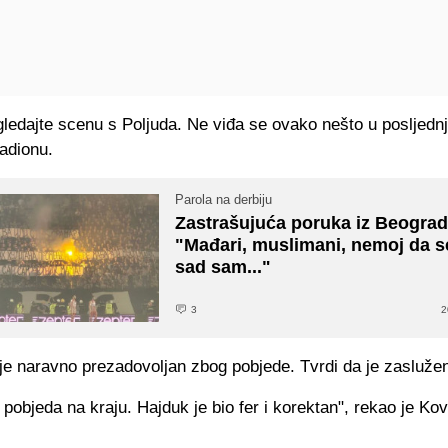
ledajte scenu s Poljuda. Ne viđa se ovako nešto u posljednj
adionu.
Parola na derbiju
Zastrašujuća poruka iz Beograd
"Mađari, muslimani, nemoj da se
sad sam..."
3
2
je naravno prezadovoljan zbog pobjede. Tvrdi da je zasluže
pobjeda na kraju. Hajduk je bio fer i korektan", rekao je Kov