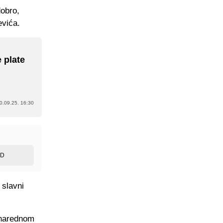
obro,
evića.
 plate
0.09.25. 16:30
ED
 slavni
 narednom