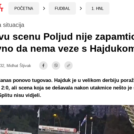
POČETNA
FUDBAL
1. HNL
 situacija
u scenu Poljud nije zapamtio
vno da nema veze s Hajduko
:32,
Midhat Šljivak
danas ponovo tugovao. Hajduk je u velikom derbiju pora
2:0, ali scena koja se dešavala nakon utakmice nešto je 
plitu nisu vidjeli.