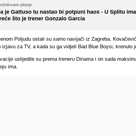
eočekivano pitanje
a je Gattuso tu nastao bi potpuni haos - U Splitu ima
reće što je trener Gonzalo Garcia
jenom Poljudu ostali su samo navijači iz Zagreba. Kovačević
 izjavu za TV, a kada su ga vidjeli Bad Blue Boysi, krenulo je
acije uslijedile su prema treneru Dinama i on sada maksim
koju ima.