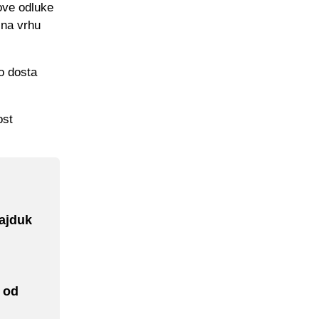
ove odluke
 na vrhu
lo dosta
ost
Hajduk
 od