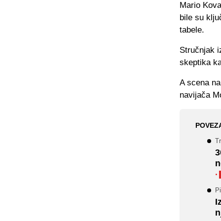
Mario Kova
bile su klj
tabele.
Stručnjak i
skeptika ka
A scena na
navijača M
POVEZ
Tr
3
n
·
Pi
I
n