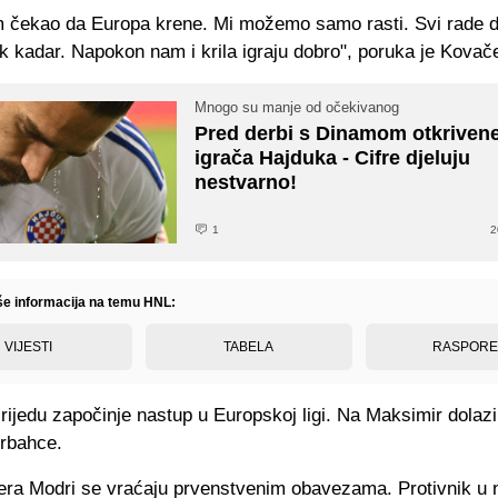
 čekao da Europa krene. Mi možemo samo rasti. Svi rade d
 kadar. Napokon nam i krila igraju dobro", poruka je Kovač
Mnogo su manje od očekivanog
Pred derbi s Dinamom otkrivene
igrača Hajduka - Cifre djeluju
nestvarno!
1
2
iše informacija na temu HNL:
VIJESTI
TABELA
RASPOR
ijedu započinje nastup u Europskoj ligi. Na Maksimir dolazi
erbahce.
ra Modri se vraćaju prvenstvenim obavezama. Protivnik u