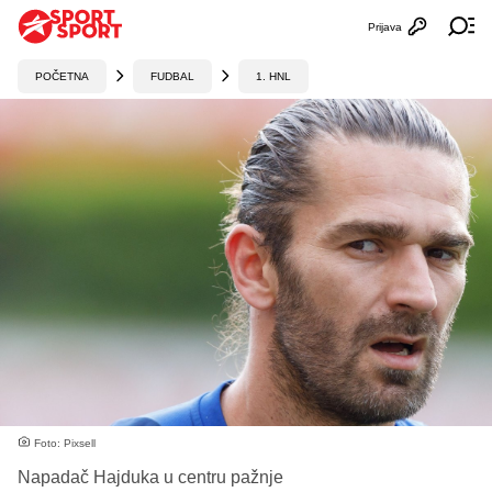
Prijava
Otvori profi
Ot
POČETNA
FUDBAL
1. HNL
Foto: Pixsell
Napadač Hajduka u centru pažnje