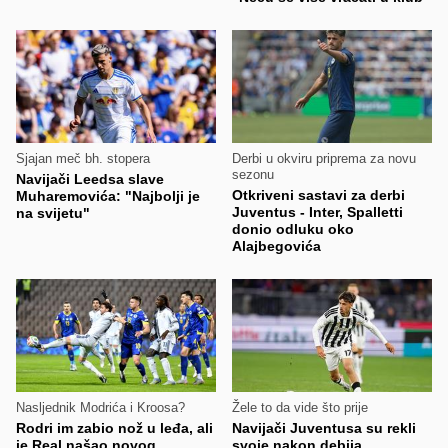
Sjajan meč bh. stopera
Derbi u okviru priprema za novu
sezonu
Navijači Leedsa slave
Otkriveni sastavi za derbi
Muharemovića: "Najbolji je
Juventus - Inter, Spalletti
na svijetu"
donio odluku oko
Alajbegovića
Nasljednik Modrića i Kroosa?
Žele to da vide što prije
Rodri im zabio nož u leđa, ali
Navijači Juventusa su rekli
je Real našao novog
svoje nakon debija