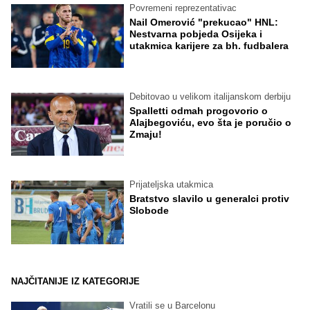
Povremeni reprezentativac
Nail Omerović "prekucao" HNL:
Nestvarna pobjeda Osijeka i
utakmica karijere za bh. fudbalera
Debitovao u velikom italijanskom derbiju
Spalletti odmah progovorio o
Alajbegoviću, evo šta je poručio o
Zmaju!
Prijateljska utakmica
Bratstvo slavilo u generalci protiv
Slobode
NAJČITANIJE IZ KATEGORIJE
Vratili se u Barcelonu