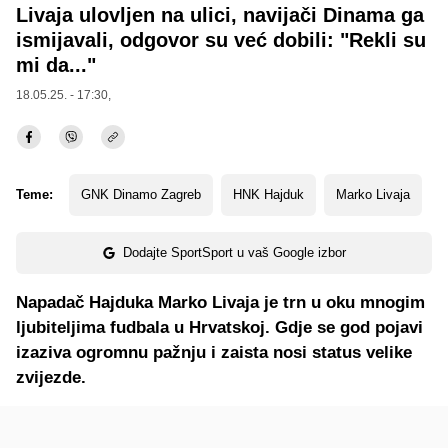
Livaja ulovljen na ulici, navijači Dinama ga
ismijavali, odgovor su već dobili: "Rekli su
mi da..."
18.05.25. - 17:30,
Teme:
GNK Dinamo Zagreb
HNK Hajduk
Marko Livaja
Dodajte SportSport u vaš Google izbor
Napadač Hajduka Marko Livaja je trn u oku mnogim
ljubiteljima fudbala u Hrvatskoj. Gdje se god pojavi
izaziva ogromnu pažnju i zaista nosi status velike
zvijezde.