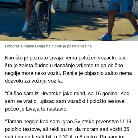
Fotografija Marka Livaje na biciklu je postala viralna
Kao što je poznato Livaja nema položen vozački ispit
što je zaista čudno u današnje vrijeme te ga obično
negdje mora neko voziti. Ranije je objasnio zašto nema
dozvolu za vožnju vozila.
"Otišao sam iz Hrvatske jako mlad, sa 16 godina. Kad
sam se vratio, upisao sam vozački i položio testove",
počeo je Livaja te nastavio:
"Taman negdje kad sam igrao Svjetsko prvenstvo U-19,
položio testove, ali rekli su mi da moram sad voziti 35
sati i da će ti sati biti u 7.30 ili u 8 ujutro. Pa sam im