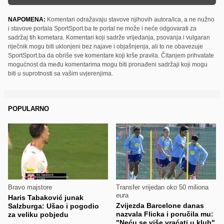
NAPOMENA:
Komentari odražavaju stavove njihovih autora/ica, a ne nužno
i stavove portala SportSport.ba te portal ne može i neće odgovarati za
sadržaj tih kometara. Komentari koji sadrže vrijeđanja, psovanja i vulgaran
riječnik mogu biti uklonjeni bez najave i objašnjenja, ali to ne obavezuje
SportSport.ba da obriše sve komentare koji krše pravila. Čitanjem prihvatate
mogućnost da među komentarima mogu biti pronađeni sadržaji koji mogu
biti u suprotnosti sa vašim uvjerenjima.
POPULARNO
Bravo majstore
Transfer vrijedan oko 50 miliona
eura
Haris Tabaković junak
Zvijezda Barcelone danas
Salzburga: Ušao i pogodio
nazvala Flicka i poručila mu:
za veliku pobjedu
"Neću se više vraćati u klub"