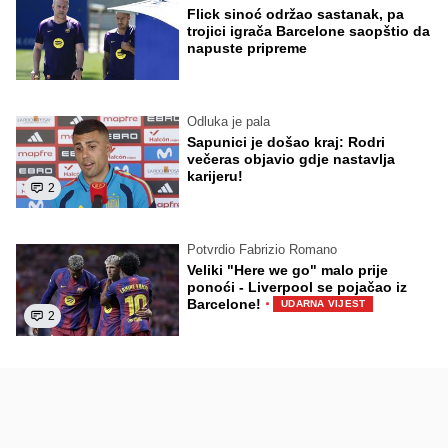
Flick sinoć održao sastanak, pa
trojici igrača Barcelone saopštio da
napuste pripreme
Odluka je pala
Sapunici je došao kraj: Rodri
večeras objavio gdje nastavlja
karijeru!
2
Potvrdio Fabrizio Romano
Veliki "Here we go" malo prije
ponoći - Liverpool se pojačao iz
·
Barcelone!
UDARNA VIJEST
2