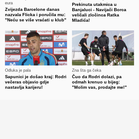
eura
Prekinuta utakmica u
Zvijezda Barcelone danas
Banjaluci - Navijači Borca
nazvala Flicka i poručila mu:
veličali zločinca Ratka
"Neću se više vraćati u klub"
Mladića!
Odluka je pala
Zna šta ga čeka
Sapunici je došao kraj: Rodri
Čuo da Rodri dolazi, pa
večeras objavio gdje
odmah krenuo u bijeg:
nastavlja karijeru!
"Molim vas, prodajte me!"