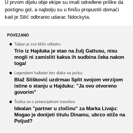
U prvom dijelu obje ekipe su imali određene prilike da
postignu gol, a najbolju su u finišu propustili domaći
kad je Silić odbranio udarac Ndockyta.
POVEZANO
Talijan je sve bliže odlasku
Trio iz Hajduka je stao na žulj Gattusu, nisu
mogli ni zamisliti kakva ih sudbina čeka nakon
toga!
Legendarni fudbaler bez dlake na jeziku
Blaž Slišković uzdrmao Split svojom verzijom
istine o stanju u Hajduku: "Ja ovo otvoreno
govorim"
Šuška se o potencijalnom transferu
Idealan "partner u zločinu" za Marka Livaju:
Mogao je donijeti titulu Dinamu, ubrzo stiže na
Poljud?