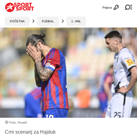
Prijava
Otvori profi
Ot
POČETNA
FUDBAL
1. HNL
Foto: Pixsell
Crni scenarij za Hajduk