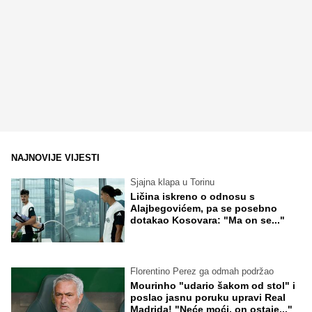
NAJNOVIJE VIJESTI
Sjajna klapa u Torinu
Ličina iskreno o odnosu s
Alajbegovićem, pa se posebno
dotakao Kosovara: "Ma on se..."
Florentino Perez ga odmah podržao
Mourinho "udario šakom od stol" i
poslao jasnu poruku upravi Real
Madrida! "Neće moći, on ostaje..."