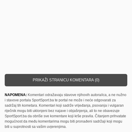
PRIKAŽI STRANICU KOMENTARA (0)
NAPOMENA:
Komentari odražavaju stavove njihovih autora/ica, a ne nužno
i stavove portala SportSport.ba te portal ne može i neće odgovarati za
sadržaj tih kometara. Komentari koji sadrže vrijeđanja, psovanja i vulgaran
riječnik mogu biti uklonjeni bez najave i objašnjenja, ali to ne obavezuje
SportSport.ba da obriše sve komentare koji krše pravila. Čitanjem prihvatate
mogućnost da među komentarima mogu biti pronađeni sadržaji koji mogu
biti u suprotnosti sa vašim uvjerenjima.