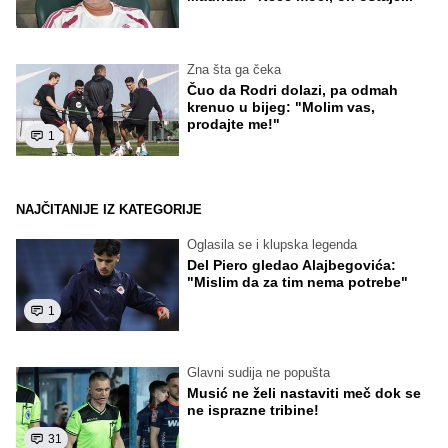
Zna šta ga čeka
Čuo da Rodri dolazi, pa odmah
krenuo u bijeg: "Molim vas,
prodajte me!"
1
NAJČITANIJE IZ KATEGORIJE
Oglasila se i klupska legenda
Del Piero gledao Alajbegovića:
"Mislim da za tim nema potrebe"
1
Glavni sudija ne popušta
Musić ne želi nastaviti meč dok se
ne isprazne tribine!
31