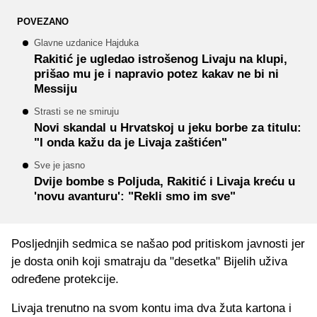
POVEZANO
Glavne uzdanice Hajduka
Rakitić je ugledao istrošenog Livaju na klupi,
prišao mu je i napravio potez kakav ne bi ni
Messiju
Strasti se ne smiruju
Novi skandal u Hrvatskoj u jeku borbe za titulu:
"I onda kažu da je Livaja zaštićen"
Sve je jasno
Dvije bombe s Poljuda, Rakitić i Livaja kreću u
'novu avanturu': "Rekli smo im sve"
Posljednjih sedmica se našao pod pritiskom javnosti jer
je dosta onih koji smatraju da "desetka" Bijelih uživa
određene protekcije.
Livaja trenutno na svom kontu ima dva žuta kartona i