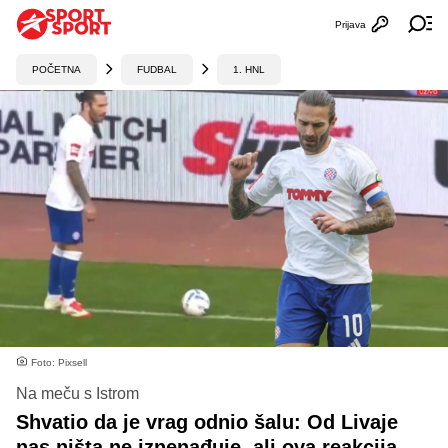
Prijava
Otvori profi
Ot
POČETNA
FUDBAL
1. HNL
Foto: Pixsell
Na meču s Istrom
Shvatio da je vrag odnio šalu: Od Livaje
nas ništa ne iznenađuje, ali ova reakcija