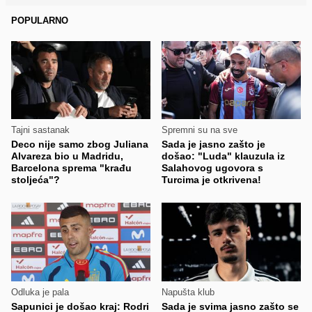
POPULARNO
Tajni sastanak
Spremni su na sve
Deco nije samo zbog Juliana
Sada je jasno zašto je
Alvareza bio u Madridu,
došao: "Luda" klauzula iz
Barcelona sprema "krađu
Salahovog ugovora s
stoljeća"?
Turcima je otkrivena!
Odluka je pala
Napušta klub
Sapunici je došao kraj: Rodri
Sada je svima jasno zašto se