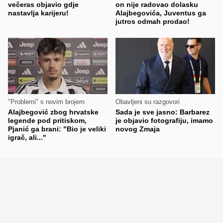
večeras objavio gdje
on nije radovao dolasku
nastavlja karijeru!
Alajbegovića, Juventus ga
jutros odmah prodao!
"Problemi" s novim brojem
Obavljeni su razgovori
Alajbegović zbog hrvatske
Sada je sve jasno: Barbarez
legende pod pritiskom,
je objavio fotografiju, imamo
Pjanić ga brani: "Bio je veliki
novog Zmaja
igrač, ali..."