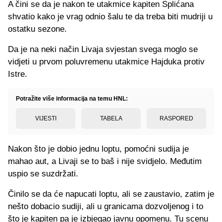
A čini se da je nakon te utakmice kapiten Splićana
shvatio kako je vrag odnio šalu te da treba biti mudriji u
ostatku sezone.
Da je na neki način Livaja svjestan svega moglo se
vidjeti u prvom poluvremenu utakmice Hajduka protiv
Istre.
Potražite više informacija na temu HNL:
VIJESTI
TABELA
RASPORED
Nakon što je dobio jednu loptu, pomoćni sudija je
mahao aut, a Livaji se to baš i nije svidjelo. Međutim
uspio se suzdržati.
Činilo se da će napucati loptu, ali se zaustavio, zatim je
nešto dobacio sudiji, ali u granicama dozvoljenog i to
što je kapiten pa je izbjegao javnu opomenu. Tu scenu