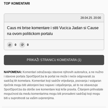
TOP KOMENTARI
28.04.25. 20:00
Caus mi brise komentare i stiti Vucica Jadan si Cause
na ovom politickom portalu
0
0
PRIKAŽI STRANICU KOMENTARA (1)
NAPOMENA:
Komentari odražavaju stavove njihovih autora/ica, a ne nužno
i stavove portala SportSport.ba te portal ne može i neće odgovarati za
sadržaj tih kometara. Komentari koji sadrže vrijeđanja, psovanja i vulgaran
riječnik mogu biti uklonjeni bez najave i objašnjenja, ali to ne obavezuje
SportSport.ba da obriše sve komentare koji krše pravila. Čitanjem prihvatate
mogućnost da među komentarima mogu biti pronađeni sadržaji koji mogu
biti u suprotnosti sa vašim uvjerenjima.