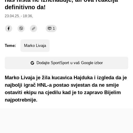
definitivno da!
23.04.25. - 18:36,
1
Teme:
Marko Livaja
Dodajte SportSport u vaš Google izbor
Marko Livaja je žila kucavica Hajduka i izgleda da je
najbolji igrač HNL-a postao svjestan da ne smije
ostaviti ekipu na cjedilu kad je to zapravo Bijelim
najpotrebnije.