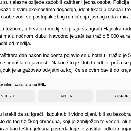
u su tjelesne ozljede zadobili zaštitar i jedna osoba. Policija
okaze o svim okolnostima događaja, identifikaciju osoba i tr
e osobe vodi se postupak zbog remećenja javnog reda i mira.
eti tužbom, a hrvatski mediji se pitaju šta igrači Hajduka rad
atima u noćnom klubu. Navodno je zaštitar tražio 5.000 eura
ndal od medija.
aštitara dan nakon incidenta pojavio se u hotelu i tražio je 
ne bi došla do javnosti. Nakon što je klub to odbio, priča se 
ajduk je angažovao odvjetnika koji će se ovim baviti do kraja
iše informacija na temu HNL:
VIJESTI
TABELA
RASPOR
u istakli da su igrači Hajduka bili vidno pijani, bili su bezobra
lo do tog fizičkog obračuna, koji je zabilježen te večeri, ali n
iran kao teška tjelesna povreda koje je zaštitar odlučio prijav