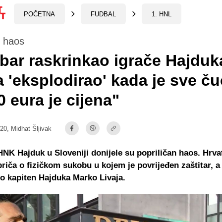
POČETNA
FUDBAL
1. HNL
e haos
ar raskrinkao igrače Hajduk
a 'eksplodirao' kada je sve ču
0 eura je cijena"
:20,
Midhat Šljivak
NK Hajduk u Sloveniji donijele su popriličan haos. Hrva
priča o fizičkom sukobu u kojem je povrijeđen zaštitar, 
io kapiten Hajduka Marko Livaja.