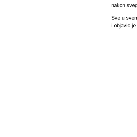
nakon sveg
Sve u svem
i objavio j