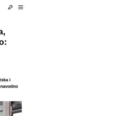
Otvori profil
Otvori meni
a,
o:
tska i
a navodno