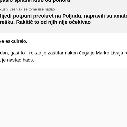
skusni veznjak se tome nije nadao
lijedi potpuni preokret na Poljudu, napravili su ama
rešku, Rakitić to od njih nije očekivao
e eskaliralo.
dan, gasi to", rekao je zaštitar nakon čega je Marko Livaja 
 je nastao haos.