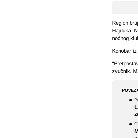
Region bruj
Hajduka. Ne
noćnog klu
Konobar iz
"Pretpostav
zvučnik. Mi
POVEZ
Pa
L
z
Ob
M
s