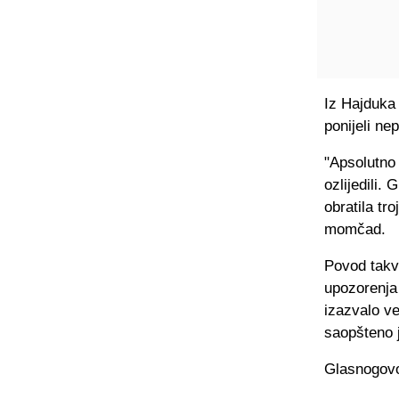
Iz Hajduka 
ponijeli ne
"Apsolutno 
ozlijedili.
obratila tro
momčad.
Povod takvo
upozorenja 
izazvalo v
saopšteno 
Glasnogovor