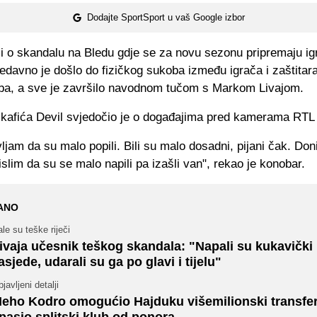
Dodajte SportSport u vaš Google izbor
i o skandalu na Bledu gdje se za novu sezonu pripremaju ig
davno je došlo do fizičkog sukoba između igrača i zaštitar
ba, a sve je završilo navodnom tučom s Markom Livajom.
 kafića Devil svjedočio je o događajima pred kamerama RTL t
ljam da su malo popili. Bili su malo dosadni, pijani čak. Doni
slim da su se malo napili pa izašli van", rekao je konobar.
ANO
le su teške riječi
ivaja učesnik teškog skandala: "Napali su kukavički 
asjede, udarali su ga po glavi i tijelu"
javljeni detalji
eho Kodro omogućio Hajduku višemilionski transfer
pasio splitski klub od ponora