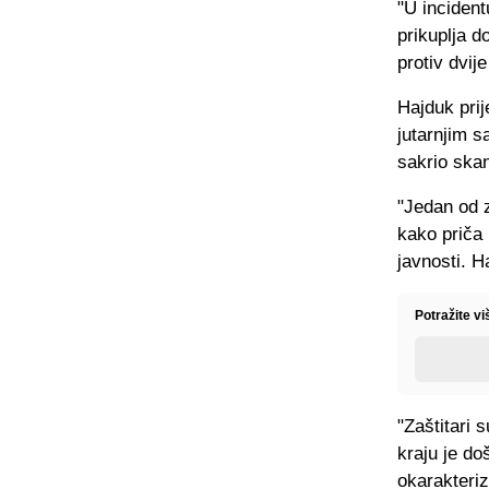
"U incident
prikuplja d
protiv dvij
Hajduk prij
jutarnjim s
sakrio ska
"Jedan od z
kako priča 
javnosti. H
Potražite v
"Zaštitari s
kraju je doš
okarakteriz