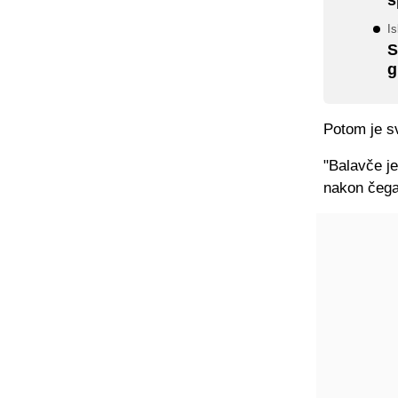
I
S
g
Potom je sv
"Balavče je
nakon čega