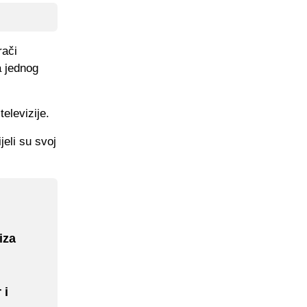
rači
a jednog
elevizije.
jeli su svoj
iza
 i