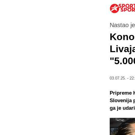
Nastao j
Konob
Livaj
"5.00
03.07.25. - 22
Pripreme H
Slovenija 
ga je udar