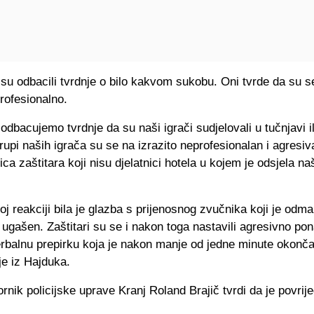
su odbacili tvrdnje o bilo kakvom sukobu. Oni tvrde da su se
profesionalno.
odbacujemo tvrdnje da su naši igrači sudjelovali u tučnjavi i
 Grupi naših igrača su se na izrazito neprofesionalan i agresi
jica zaštitara koji nisu djelatnici hotela u kojem je odsjela na
j reakciji bila je glazba s prijenosnog zvučnika koji je odm
ugašen. Zaštitari su se i nakon toga nastavili agresivno pona
erbalnu prepirku koja je nakon manje od jedne minute okonča
je iz Hajduka.
nik policijske uprave Kranj Roland Brajič tvrdi da je povrije