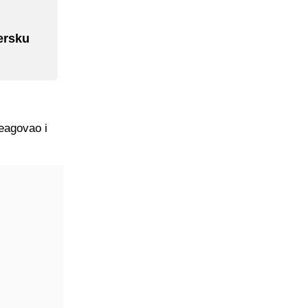
tersku
reagovao i