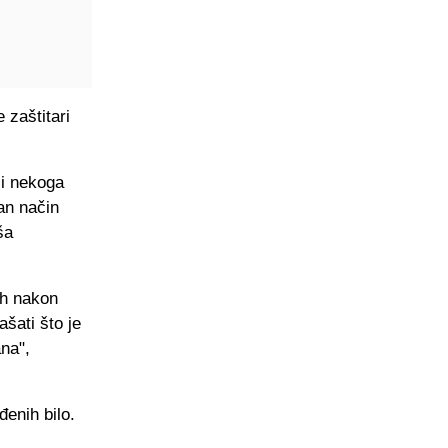
 zaštitari
li nekoga
van način
ša
ah nakon
šati što je
na",
đenih bilo.