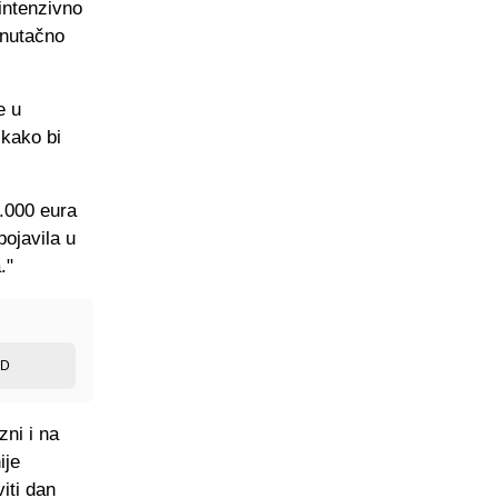
 intenzivno
enutačno
e u
 kako bi
5.000 eura
pojavila u
."
ED
zni i na
ije
iti dan