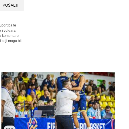
POŠALJI
Sport.ba te
a i vulgaran
sve komentare
 koji mogu biti