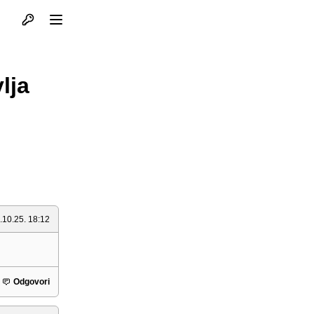
Otvori profil
Otvori meni
lja
.10.25. 18:12
Odgovori