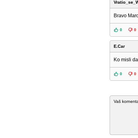
Vratio_se_W
Bravo Mar
0
0
E.Car
Ko misli da
0
0
Komentar