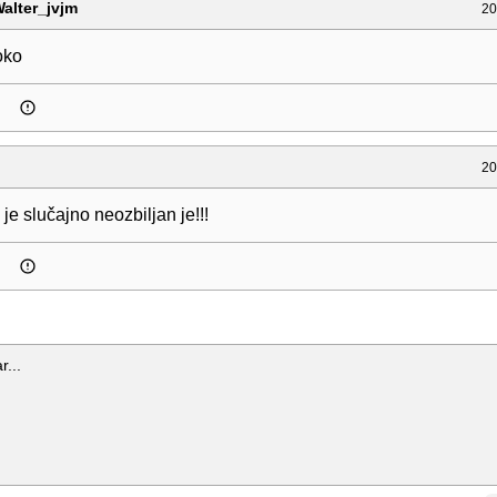
alter_jvjm
20
oko
20
 je slučajno neozbiljan je!!!