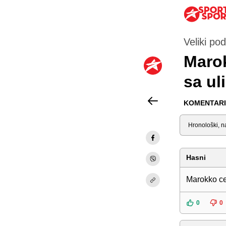
Veliki pod
Marok
sa ul
KOMENTARI 
Sortiraj
Hasni
Marokko ce
0
0