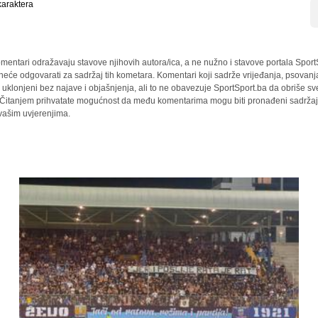
araktera
mentari odražavaju stavove njihovih autora/ica, a ne nužno i stavove portala Sport
 neće odgovarati za sadržaj tih kometara. Komentari koji sadrže vrijeđanja, psovanj
i uklonjeni bez najave i objašnjenja, ali to ne obavezuje SportSport.ba da obriše 
a. Čitanjem prihvatate mogućnost da među komentarima mogu biti pronađeni sadržaji
 vašim uvjerenjima.