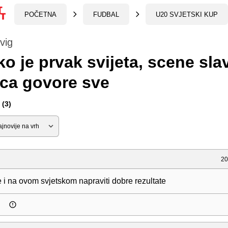
POČETNA
FUDBAL
U20 SVJETSKI KUP
vig
o je prvak svijeta, scene slav
ica govore sve
(3)
20
 i na ovom svjetskom napraviti dobre rezultate