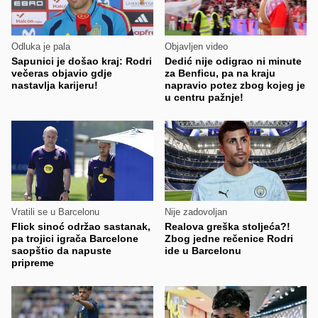
Odluka je pala
Objavljen video
Sapunici je došao kraj: Rodri
Dedić nije odigrao ni minute
večeras objavio gdje
za Benficu, pa na kraju
nastavlja karijeru!
napravio potez zbog kojeg je
u centru pažnje!
Vratili se u Barcelonu
Nije zadovoljan
Flick sinoć održao sastanak,
Realova greška stoljeća?!
pa trojici igrača Barcelone
Zbog jedne rečenice Rodri
saopštio da napuste
ide u Barcelonu
pripreme