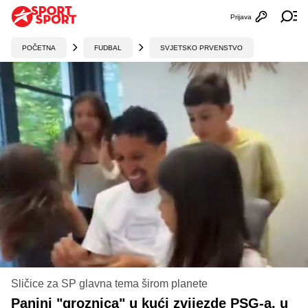
Prijava
Otvori profi
Ot
POČETNA
FUDBAL
SVJETSKO PRVENSTVO
Sličice za SP glavna tema širom planete
Panini "groznica" u kući zvijezde PSG-a, u