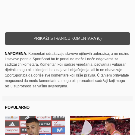
PRIKAŽI STRANICU KOMENTARA (0)
NAPOMENA:
Komentari odražavaju stavove njihovih autora/ica, a ne nužno
i stavove portala SportSport.ba te portal ne može i neće odgovarati za
sadržaj tih kometara. Komentari koji sadrže vrijeđanja, psovanja i vulgaran
riječnik mogu biti uklonjeni bez najave i objašnjenja, ali to ne obavezuje
SportSport.ba da obriše sve komentare koji krše pravila. Čitanjem prihvatate
mogućnost da među komentarima mogu biti pronađeni sadržaji koji mogu
biti u suprotnosti sa vašim uvjerenjima.
POPULARNO