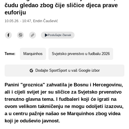
čudu gledao zbog čije sličice djeca prave
euforiju
10.05.26. - 10:47,
Endin Čaušević
Poslušajte
članak
Teme:
Marquinhos
Svjetsko prvenstvo u fudbalu 2026
Dodajte SportSport u vaš Google izbor
Panini "groznica" zahvatila je Bosnu i Hercegovinu,
ali i cijeli svijet jer su sličice za Svjetsko prvenstvo
trenutno glavna tema. I fudbaleri koji će igrati na
ovom velikom takmičenju ne mogu odoljeti izazovu,
a u centru pažnje našao se Marquinhos zbog videa
koji je oduševio javnost.