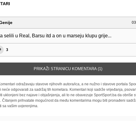
TARI
Genije
03
a selili u Real, Barsu itd a on u marseju klupu grije...
3
PRIKAŽI STRANICU KOMENTARA (1)
omentari odražavaju stavove njihovih autora/ica, a ne nužno i stavove portala Spor
i neće odgovarati za sadržaj tih kometara. Komentari koji sadrže vrijeđanja, psovan
iti uklonjeni bez najave i objašnjenja, ali to ne obavezuje SportSport.ba da obriše
la. Čitanjem prihvatate mogućnost da među komentarima mogu biti pronađeni sadrža
ti sa vašim uvjerenjima.