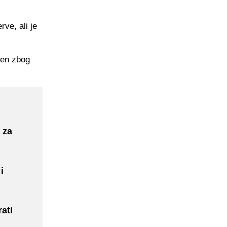
ve, ali je
ten zbog
 za
i
rati