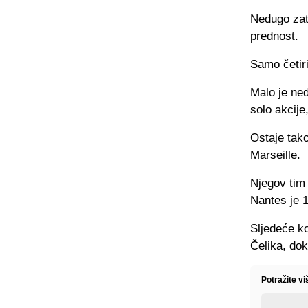
Nedugo zati
prednost.
Samo četir
Malo je ned
solo akcije
Ostaje tako
Marseille.
Njegov tim 
Nantes je 1
Sljedeće k
Čelika, dok
Potražite vi