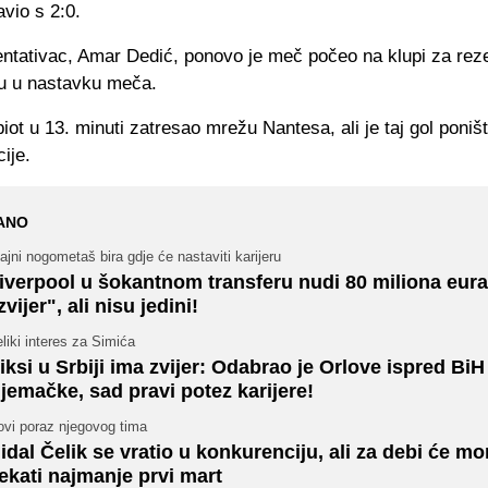
avio s 2:0.
ntativac, Amar Dedić, ponovo je meč počeo na klupi za rezer
u u nastavku meča.
iot u 13. minuti zatresao mrežu Nantesa, ali je taj gol poniš
ije.
ANO
ajni nogometaš bira gdje će nastaviti karijeru
iverpool u šokantnom transferu nudi 80 miliona eura
zvijer", ali nisu jedini!
liki interes za Simića
iksi u Srbiji ima zvijer: Odabrao je Orlove ispred BiH 
jemačke, sad pravi potez karijere!
ovi poraz njegovog tima
idal Čelik se vratio u konkurenciju, ali za debi će mo
ekati najmanje prvi mart