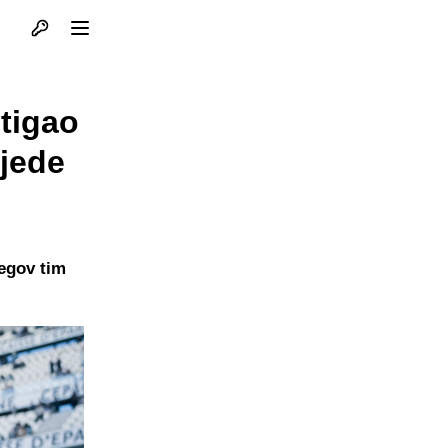
Otvori profil
Otvori meni
tigao
bjede
jegov tim