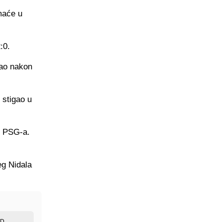
omaće u
:0.
rao nakon
 stigao u
od PSG-a.
eg Nidala
ED