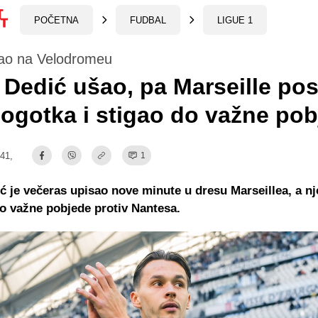
POČETNA
FUDBAL
LIGUE 1
ao na Velodromeu
Dedić ušao, pa Marseille pos
ogotka i stigao do važne po
:41,
1
 je večeras upisao nove minute u dresu Marseillea, a n
do važne pobjede protiv Nantesa.