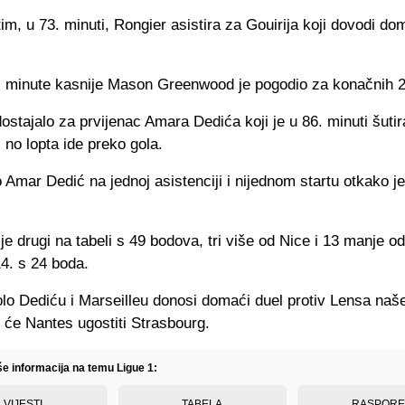
m, u 73. minuti, Rongier asistira za Gouirija koji dovodi d
i minute kasnije Mason Greenwood je pogodio za konačnih 2
ostajalo za prvijenac Amara Dedića koji je u 86. minuti šuti
, no lopta ide preko gola.
 Amar Dedić na jednoj asistenciji i nijednom startu otkako je
je drugi na tabeli s 49 bodova, tri više od Nice i 13 manje 
4. s 24 boda.
olo Dediću i Marseilleu donosi domaći duel protiv Lensa naš
 će Nantes ugostiti Strasbourg.
še informacija na temu Ligue 1:
VIJESTI
TABELA
RASPOR