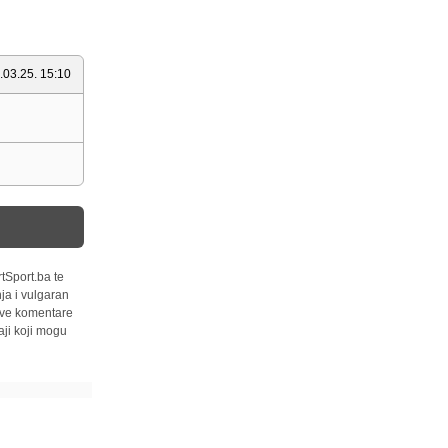
.03.25. 15:10
tSport.ba te
ja i vulgaran
 sve komentare
ji koji mogu