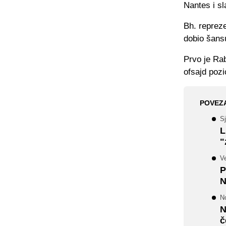
Nantes i sl
Bh. repreze
dobio šans
Prvo je Rab
ofsajd pozic
POVEZ
Sj
L
"
Ve
P
N
N
N
č