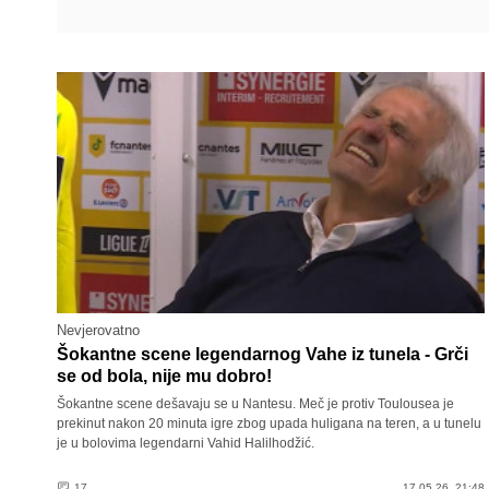
Nevjerovatno
Šokantne scene legendarnog Vahe iz tunela - Grči
se od bola, nije mu dobro!
Šokantne scene dešavaju se u Nantesu. Meč je protiv Toulousea je
prekinut nakon 20 minuta igre zbog upada huligana na teren, a u tunelu
je u bolovima legendarni Vahid Halilhodžić.
17
17.05.26. 21:48