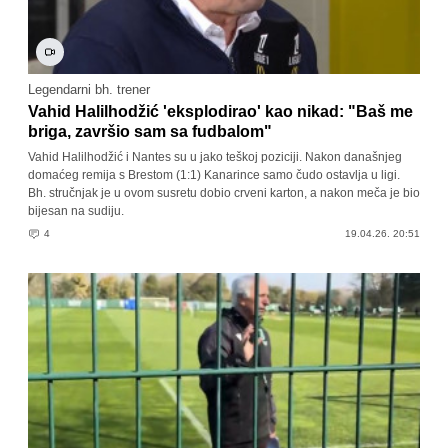
Legendarni bh. trener
Vahid Halilhodžić 'eksplodirao' kao nikad: "Baš me
briga, završio sam sa fudbalom"
Vahid Halilhodžić i Nantes su u jako teškoj poziciji. Nakon današnjeg
domaćeg remija s Brestom (1:1) Kanarince samo čudo ostavlja u ligi.
Bh. stručnjak je u ovom susretu dobio crveni karton, a nakon meča je bio
bijesan na sudiju.
4
19.04.26. 20:51