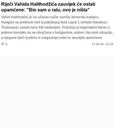
Riječi Vahida Halilhodžića zauvijek će ostati
upamćene: "Bio sam u ratu, ovo je ništa"
Vahid Halilhodžić je na užasan način završio trenersku karijeru.
Huligani su prekinuli meč posljednjeg kola Ligue 1 između Nantesa i
Toulousea i susret neće biti nastavljen. Pokušao je legendarni trener u
jednom trenutku da se obračuna s huliganima, potom i da smiri situaciju,
a njegove riječi ljudima iz osiguranja ostat će zauvijek upamćene.
8
17.05.26. 22:25