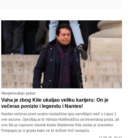
Nevjerovatan potez
Vaha je zbog Kite ukaljao veliku karijeru: On je
večeras ponizio i legendu i Nantes!
Nantes večeras pred svojim navijačima igra oproštajni meč u Ligue 1
ove sezone. Oproštaj je to Vahida Halilhodžića od trenerskog posla, ali
ono što je napravio vlasnik kluba Waldemar Kita zaista je sramotno.
Pobjegao je iz grada kako ne bi doživio linč navijača.
17.05.26. 20:47