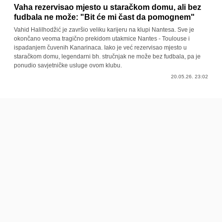
Vaha rezervisao mjesto u staračkom domu, ali bez
fudbala ne može: "Bit će mi čast da pomognem"
Vahid Halilhodžić je završio veliku karijeru na klupi Nantesa. Sve je
okončano veoma tragično prekidom utakmice Nantes - Toulouse i
ispadanjem čuvenih Kanarinaca. Iako je već rezervisao mjesto u
staračkom domu, legendarni bh. stručnjak ne može bez fudbala, pa je
ponudio savjetničke usluge ovom klubu.
20.05.26. 23:02