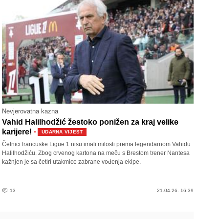
Nevjerovatna kazna
Vahid Halilhodžić žestoko ponižen za kraj velike
·
karijere!
UDARNA VIJEST
Čelnici francuske Ligue 1 nisu imali milosti prema legendarnom Vahidu
Halilhodžiću. Zbog crvenog kartona na meču s Brestom trener Nantesa
kažnjen je sa četiri utakmice zabrane vođenja ekipe.
13
21.04.26. 16:39