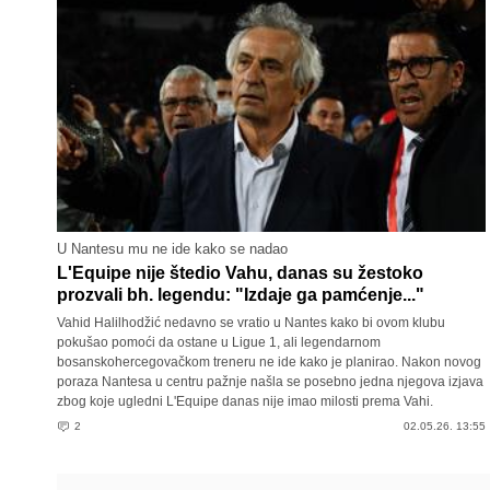
U Nantesu mu ne ide kako se nadao
L'Equipe nije štedio Vahu, danas su žestoko
prozvali bh. legendu: "Izdaje ga pamćenje..."
Vahid Halilhodžić nedavno se vratio u Nantes kako bi ovom klubu
pokušao pomoći da ostane u Ligue 1, ali legendarnom
bosanskohercegovačkom treneru ne ide kako je planirao. Nakon novog
poraza Nantesa u centru pažnje našla se posebno jedna njegova izjava
zbog koje ugledni L'Equipe danas nije imao milosti prema Vahi.
2
02.05.26. 13:55