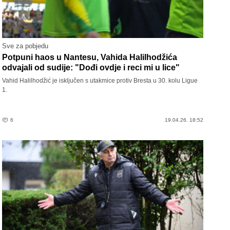
Sve za pobjedu
Potpuni haos u Nantesu, Vahida Halilhodžića
odvajali od sudije: "Dođi ovdje i reci mi u lice"
Vahid Halilhodžić je isključen s utakmice protiv Bresta u 30. kolu Ligue
1.
6
19.04.26. 18:52