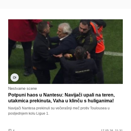
Nestvarne scene
Potpuni haos u Nantesu: Navijači upali na teren,
utakmica prekinuta, Vaha u klinču s huliganima!
Navijači Nantesa prekinuli su večerašnji meč protiv Toulousea u
posljednjem kolu Ligue 1.
4
17.05.26. 21:31