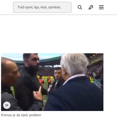
Otvori profil
Pretraga
Otvori
Krenuo je da riješi problem