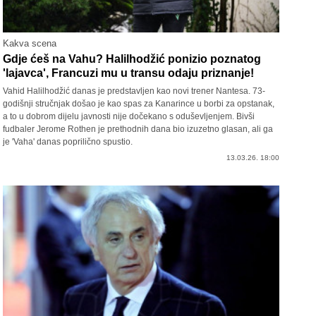
Kakva scena
Gdje ćeš na Vahu? Halilhodžić ponizio poznatog
'lajavca', Francuzi mu u transu odaju priznanje!
Vahid Halilhodžić danas je predstavljen kao novi trener Nantesa. 73-
godišnji stručnjak došao je kao spas za Kanarince u borbi za opstanak,
a to u dobrom dijelu javnosti nije dočekano s oduševljenjem. Bivši
fudbaler Jerome Rothen je prethodnih dana bio izuzetno glasan, ali ga
je 'Vaha' danas poprilično spustio.
13.03.26. 18:00