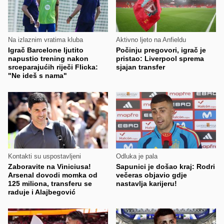
Na izlaznim vratima kluba
Aktivno ljeto na Anfieldu
Igrač Barcelone ljutito
Počinju pregovori, igrač je
napustio trening nakon
pristao: Liverpool sprema
srceparajućih riječi Flicka:
sjajan transfer
"Ne ideš s nama"
Kontakti su uspostavljeni
Odluka je pala
Zaboravite na Viniciusa!
Sapunici je došao kraj: Rodri
Arsenal dovodi momka od
večeras objavio gdje
125 miliona, transferu se
nastavlja karijeru!
raduje i Alajbegović