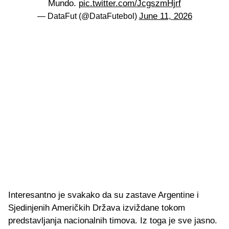
Mundo.
pic.twitter.com/JcgszmHjrf
June 11, 2026
— DataFut (@DataFutebol)
Interesantno je svakako da su zastave Argentine i
Sjedinjenih Američkih Država izviždane tokom
predstavljanja nacionalnih timova. Iz toga je sve jasno.