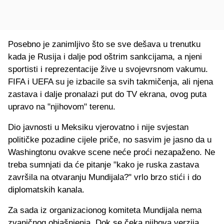
Posebno je zanimljivo što se sve dešava u trenutku
kada je Rusija i dalje pod oštrim sankcijama, a njeni
sportisti i reprezentacije žive u svojevrsnom vakumu.
FIFA i UEFA su je izbacile sa svih takmičenja, ali njena
zastava i dalje pronalazi put do TV ekrana, ovog puta
upravo na "njihovom" terenu.
Dio javnosti u Meksiku vjerovatno i nije svjestan
političke pozadine cijele priče, no sasvim je jasno da u
Washingtonu ovakve scene neće proći nezapaženo. Ne
treba sumnjati da će pitanje "kako je ruska zastava
završila na otvaranju Mundijala?" vrlo brzo stići i do
diplomatskih kanala.
Za sada iz organizacionog komiteta Mundijala nema
zvaničnog objašnjenja. Dok se čeka njihova verzija