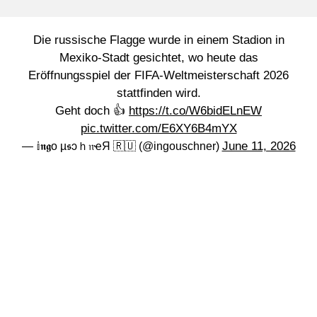
Die russische Flagge wurde in einem Stadion in
Mexiko-Stadt gesichtet, wo heute das
Eröffnungsspiel der FIFA-Weltmeisterschaft 2026
stattfinden wird.
Geht doch 👍
https://t.co/W6bidELnEW
pic.twitter.com/E6XY6B4mYX
June 11, 2026
— 𝕚𝖓𝖌o µ𝖘ɔｈ𝔫ҽЯ 🇷🇺 (@ingouschner)