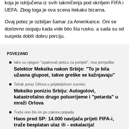
koja je isključena iz svih takmičenja pod okriljem FIFA i
UEFA. Zbog toga je ova scena itekako bizarna.
Ovaj potez je ozbiljan šamar za Amerikance. Oni se
doslovno osipaju kada vide bilo šta rusko, a sada su od
susjeda dobili dobru porciju.
POVEZANO
Iako su njegovi "spakovali peticu za ponijeti", ima primjedbe
Selektor Meksika nakon Srbije: "To je bila
užasna glupost, takve greške se kažnjavaju"
Težak poraz Orlova u prijateljskom susretu
Meksiko ponizio Srbiju: Autogolovi,
katastrofalno drugo poluvrijeme i "petarda" u
mreži Orlova
Traže ono što im po zakonu pripada
Haos pred SP: 14.000 navijača prijeti FIFA-i,
traže besplatan ulaz ili - eskalacija!