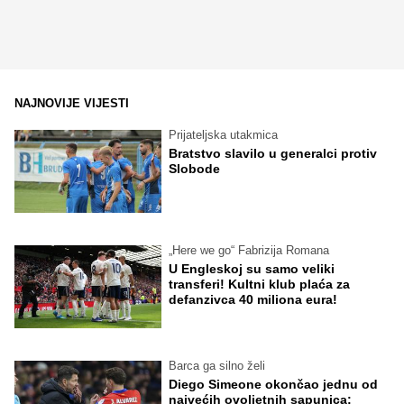
NAJNOVIJE VIJESTI
Prijateljska utakmica
Bratstvo slavilo u generalci protiv
Slobode
„Here we go“ Fabrizija Romana
U Engleskoj su samo veliki
transferi! Kultni klub plaća za
defanzivca 40 miliona eura!
Barca ga silno želi
Diego Simeone okončao jednu od
najvećih ovoljetnih sapunica: