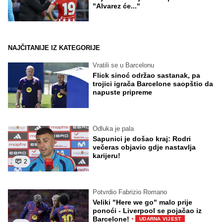
"Alvarez će..."
NAJČITANIJE IZ KATEGORIJE
Vratili se u Barcelonu
Flick sinoć održao sastanak, pa
trojici igrača Barcelone saopštio da
napuste pripreme
Odluka je pala
Sapunici je došao kraj: Rodri
večeras objavio gdje nastavlja
karijeru!
2
Potvrdio Fabrizio Romano
Veliki "Here we go" malo prije
ponoći - Liverpool se pojačao iz
·
Barcelone!
UDARNA VIJEST