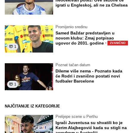
igrati u Engleskoj, ali ne za Chelsea
Promijenio sredinu
Samed Baždar predstavljen u
novom klubu: Zmaj potpisao
·
ugovor do 2031. godine
ZVANIČNO
1
Poznat tačan datum
Dileme više nema - Poznato kada
će Rodri i zvanično postati novi
fudbaler Barcelone
1
NAJČITANIJE IZ KATEGORIJE
Prelijepe scene u Perthu
Igrači Juventusa su shvatili ko je
Kerim Alajbegović kada su stigli na
aerodrom u Australiji