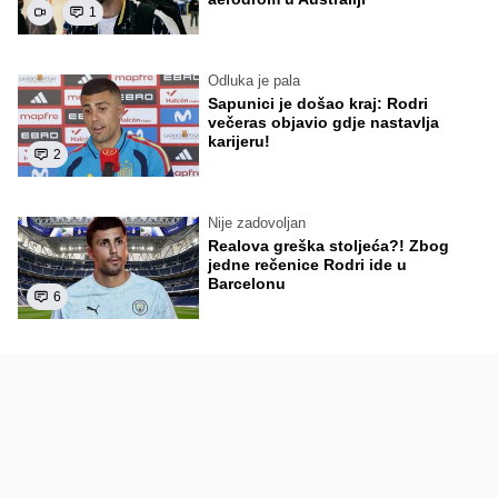
1
Odluka je pala
Sapunici je došao kraj: Rodri
večeras objavio gdje nastavlja
karijeru!
2
Nije zadovoljan
Realova greška stoljeća?! Zbog
jedne rečenice Rodri ide u
Barcelonu
6