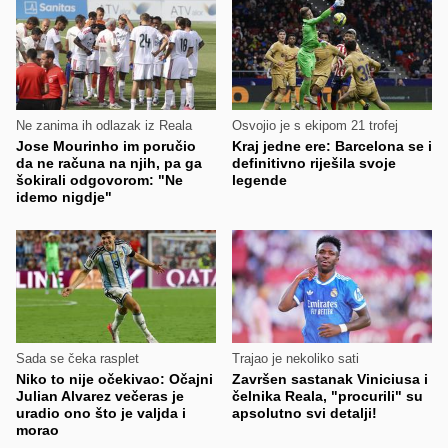
Ne zanima ih odlazak iz Reala
Osvojio je s ekipom 21 trofej
Jose Mourinho im poručio
Kraj jedne ere: Barcelona se i
da ne računa na njih, pa ga
definitivno riješila svoje
šokirali odgovorom: "Ne
legende
idemo nigdje"
Sada se čeka rasplet
Trajao je nekoliko sati
Niko to nije očekivao: Očajni
Završen sastanak Viniciusa i
Julian Alvarez večeras je
čelnika Reala, "procurili" su
uradio ono što je valjda i
apsolutno svi detalji!
morao