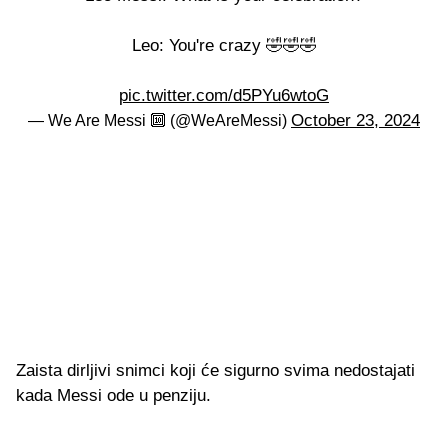
Leo: You're crazy 🤣🤣🤣
pic.twitter.com/d5PYu6wtoG
October 23, 2024
— We Are Messi 🔟 (@WeAreMessi)
Zaista dirljivi snimci koji će sigurno svima nedostajati
kada Messi ode u penziju.