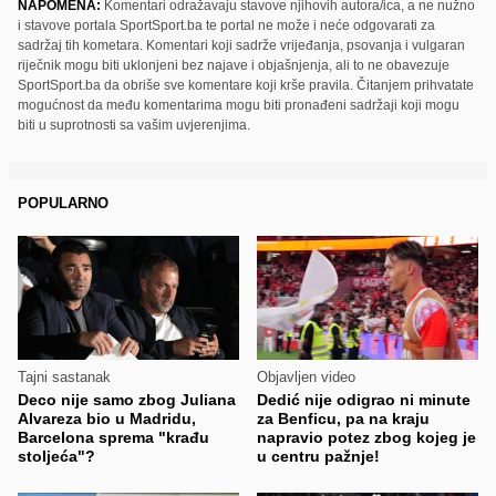
NAPOMENA:
Komentari odražavaju stavove njihovih autora/ica, a ne nužno
i stavove portala SportSport.ba te portal ne može i neće odgovarati za
sadržaj tih kometara. Komentari koji sadrže vrijeđanja, psovanja i vulgaran
riječnik mogu biti uklonjeni bez najave i objašnjenja, ali to ne obavezuje
SportSport.ba da obriše sve komentare koji krše pravila. Čitanjem prihvatate
mogućnost da među komentarima mogu biti pronađeni sadržaji koji mogu
biti u suprotnosti sa vašim uvjerenjima.
POPULARNO
Tajni sastanak
Objavljen video
Deco nije samo zbog Juliana
Dedić nije odigrao ni minute
Alvareza bio u Madridu,
za Benficu, pa na kraju
Barcelona sprema "krađu
napravio potez zbog kojeg je
stoljeća"?
u centru pažnje!