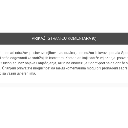
PRIKAŽI STRANICU KOMENTARA (0)
omentari odražavaju stavove njihovih autora/ica, a ne nužno i stavove portala Spor
i neće odgovarati za sadržaj tih kometara. Komentari koji sadrže vrijeđanja, psovan
iti uklonjeni bez najave i objašnjenja, ali to ne obavezuje SportSport.ba da obriše
la. Čitanjem prihvatate mogućnost da među komentarima mogu biti pronađeni sadrža
ti sa vašim uvjerenjima.