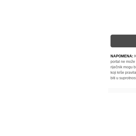
NAPOMENA:
K
portal ne može 
riječnik mogu b
koji krše pravi
biti u suprotnos