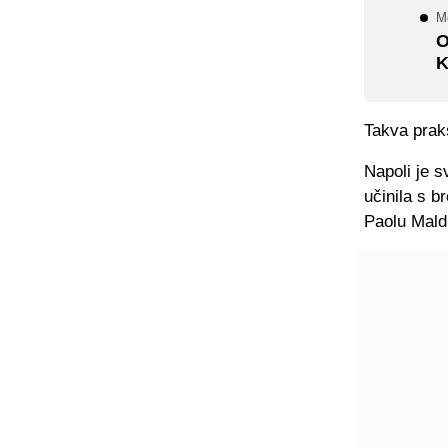
M
O
K
Takva prak
Napoli je 
učinila s b
Paolu Maldi