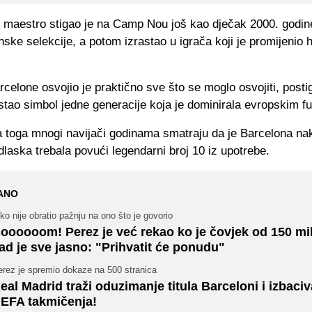
i maestro stigao je na Camp Nou još kao dječak 2000. godin
ske selekcije, a potom izrastao u igrača koji je promijenio hi
celone osvojio je praktično sve što se moglo osvojiti, posti
stao simbol jedne generacije koja je dominirala evropskim f
 toga mnogi navijači godinama smatraju da je Barcelona na
laska trebala povući legendarni broj 10 iz upotrebe.
ANO
ko nije obratio pažnju na ono što je govorio
oooooom! Perez je već rekao ko je čovjek od 150 mil
ad je sve jasno: "Prihvatit će ponudu"
erez je spremio dokaze na 500 stranica
eal Madrid traži oduzimanje titula Barceloni i izbaciv
EFA takmičenja!