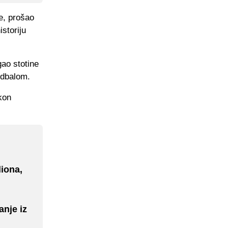
e, prošao
storiju
gao stotine
udbalom.
kon
iona,
anje iz