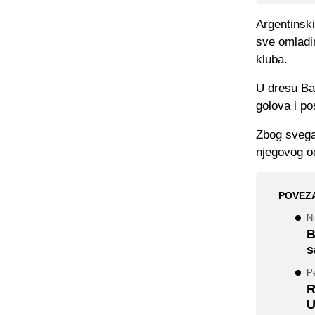
Argentinsk
sve omladin
kluba.
U dresu Bar
golova i po
Zbog svega
njegovog od
POVEZ
Ni
B
s
P
R
U