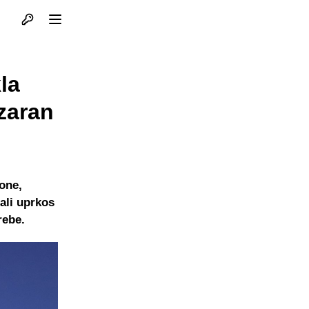
Otvori profil
Otvori meni
la
zaran
lone,
ali uprkos
rebe.