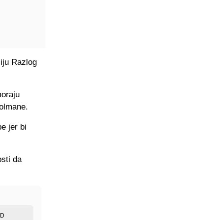
siju Razlog
moraju
golmane.
e jer bi
sti da
ED