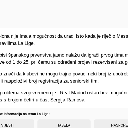
lona nije imala mogućnost da uradi isto kada je riječ o Mes
pravilima La Lige.
pisi španskog prvenstva jasno nalažu da igrači prvog tima 
eve od 1 do 25, pri čemu su određeni brojevi rezervisani za 
o znači da klubovi ne mogu trajno povući neki broj iz upotreb
li raspoloživi broj registracija za seniorski tim.
 problema svojevremeno je i Real Madrid ostao bez mogućno
s s brojem četiri u čast Sergija Ramosa.
še informacija na temu La Liga:
VIJESTI
TABELA
RASPOR