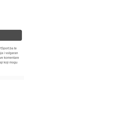
tSport.ba te
ja i vulgaran
 sve komentare
ji koji mogu