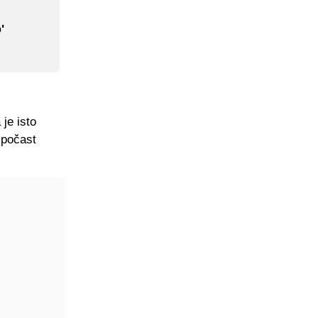
'
je isto
 počast