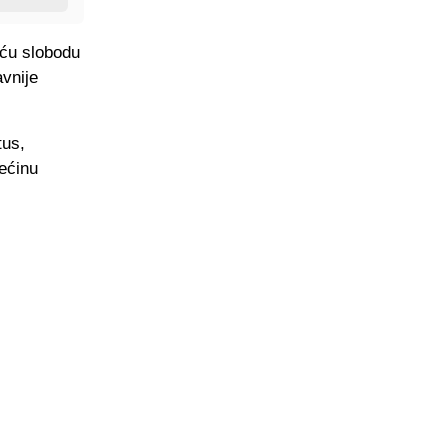
eću slobodu
avnije
tus,
ećinu