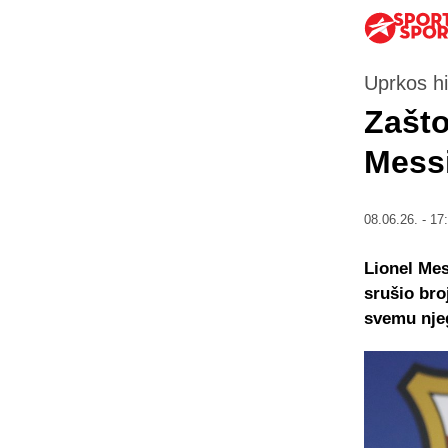
Uprkos his
Zašto
Messi
08.06.26. - 17
Lionel Mess
srušio bro
svemu njeg