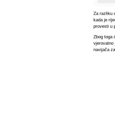
Za razliku
kada je rij
provesti u 
Zbog toga ć
vjerovatno 
navijača z