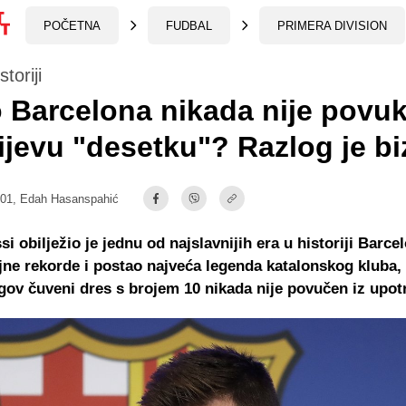
POČETNA
FUDBAL
PRIMERA DIVISION
toriji
 Barcelona nikada nije povuk
jevu "desetku"? Razlog je bi
:01,
Edah Hasanspahić
i obilježio je jednu od najslavnijih era u historiji Barce
jne rekorde i postao najveća legenda katalonskog kluba, 
ov čuveni dres s brojem 10 nikada nije povučen iz upot