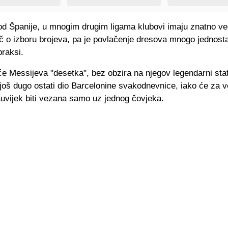
 od Španije, u mnogim drugim ligama klubovi imaju znatno v
eč o izboru brojeva, pa je povlačenje dresova mnogo jednost
praksi.
e Messijeva "desetka", bez obzira na njegov legendarni sta
još dugo ostati dio Barcelonine svakodnevnice, iako će za v
auvijek biti vezana samo uz jednog čovjeka.