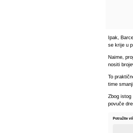
Ipak, Barce
se krije u 
Naime, pro
nositi broj
To praktičn
time smanji
Zbog istog
povuče dre
Potražite vi