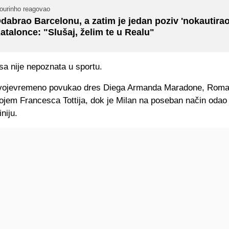
ourinho reagovao
dabrao Barcelonu, a zatim je jedan poziv 'nokautirao
atalonce: "Slušaj, želim te u Realu"
sa nije nepoznata u sportu.
svojevremeno povukao dres Diega Armanda Maradone, Roma 
rojem Francesca Tottija, dok je Milan na poseban način odao
niju.