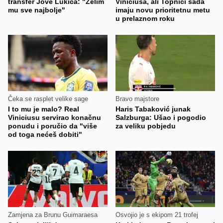
transfer Jove Lukića: "Želim
Viniciusa, ali Topnici sada
mu sve najbolje"
imaju novu prioritetnu metu
u prelaznom roku
Čeka se rasplet velike sage
Bravo majstore
I to mu je malo? Real
Haris Tabaković junak
Viniciusu servirao konačnu
Salzburga: Ušao i pogodio
ponudu i poručio da "više
za veliku pobjedu
od toga nećeš dobiti"
Zamjena za Brunu Guimaraesa
Osvojio je s ekipom 21 trofej