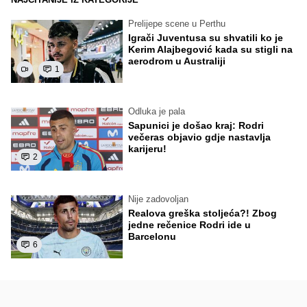
Prelijepe scene u Perthu
Igrači Juventusa su shvatili ko je
Kerim Alajbegović kada su stigli na
aerodrom u Australiji
1
Odluka je pala
Sapunici je došao kraj: Rodri
večeras objavio gdje nastavlja
karijeru!
2
Nije zadovoljan
Realova greška stoljeća?! Zbog
jedne rečenice Rodri ide u
Barcelonu
6