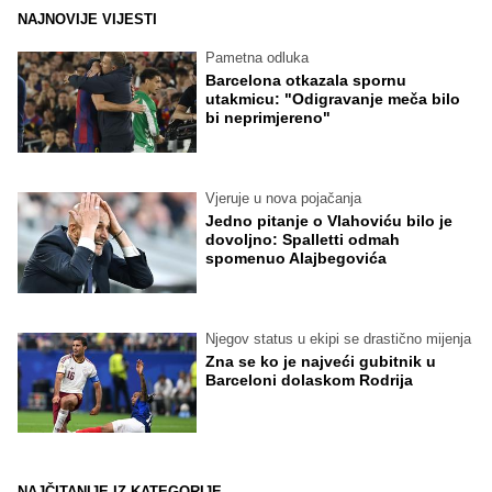
NAJNOVIJE VIJESTI
Pametna odluka
Barcelona otkazala spornu
utakmicu: "Odigravanje meča bilo
bi neprimjereno"
Vjeruje u nova pojačanja
Jedno pitanje o Vlahoviću bilo je
dovoljno: Spalletti odmah
spomenuo Alajbegovića
Njegov status u ekipi se drastično mijenja
Zna se ko je najveći gubitnik u
Barceloni dolaskom Rodrija
NAJČITANIJE IZ KATEGORIJE