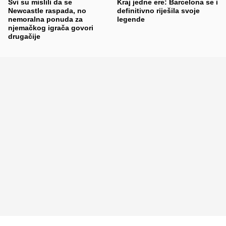
Svi su mislili da se
Kraj jedne ere: Barcelona se i
Newcastle raspada, no
definitivno riješila svoje
nemoralna ponuda za
legende
njemačkog igrača govori
drugačije