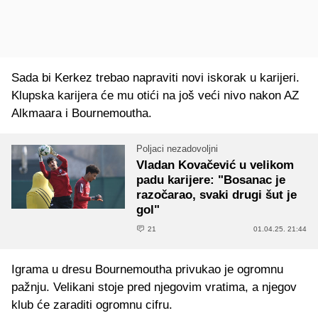
Sada bi Kerkez trebao napraviti novi iskorak u karijeri.
Klupska karijera će mu otići na još veći nivo nakon AZ
Alkmaara i Bournemoutha.
Poljaci nezadovoljni
Vladan Kovačević u velikom
padu karijere: "Bosanac je
razočarao, svaki drugi šut je
gol"
21
01.04.25. 21:44
Igrama u dresu Bournemoutha privukao je ogromnu
pažnju. Velikani stoje pred njegovim vratima, a njegov
klub će zaraditi ogromnu cifru.