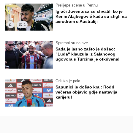
Prelijepe scene u Perthu
Igrači Juventusa su shvatili ko je
Kerim Alajbegović kada su stigli na
aerodrom u Australiji
1
Spremni su na sve
Sada je jasno zašto je došao:
"Luda" klauzula iz Salahovog
ugovora s Turcima je otkrivena!
Odluka je pala
Sapunici je došao kraj: Rodri
večeras objavio gdje nastavlja
karijeru!