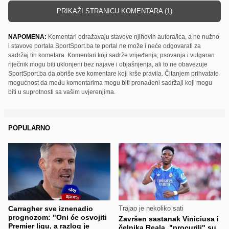
PRIKAŽI STRANICU KOMENTARA (1)
NAPOMENA:
Komentari odražavaju stavove njihovih autora/ica, a ne nužno
i stavove portala SportSport.ba te portal ne može i neće odgovarati za
sadržaj tih kometara. Komentari koji sadrže vrijeđanja, psovanja i vulgaran
riječnik mogu biti uklonjeni bez najave i objašnjenja, ali to ne obavezuje
SportSport.ba da obriše sve komentare koji krše pravila. Čitanjem prihvatate
mogućnost da među komentarima mogu biti pronađeni sadržaji koji mogu
biti u suprotnosti sa vašim uvjerenjima.
POPULARNO
Carragher sve iznenadio
Trajao je nekoliko sati
prognozom: "Oni će osvojiti
Završen sastanak Viniciusa i
Premier ligu, a razlog je
čelnika Reala, "procurili" su