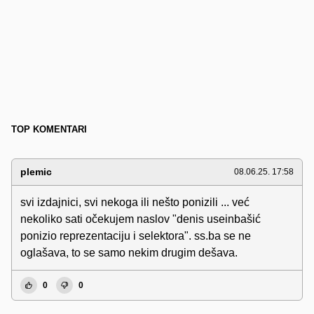
TOP KOMENTARI
plemic
08.06.25. 17:58
svi izdajnici, svi nekoga ili nešto ponizili ... već
nekoliko sati očekujem naslov "denis useinbašić
ponizio reprezentaciju i selektora". ss.ba se ne
oglašava, to se samo nekim drugim dešava.
0
0