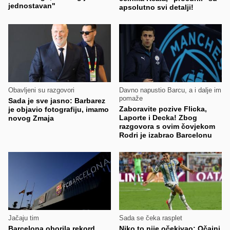
jednostavan"
apsolutno svi detalji!
Obavljeni su razgovori
Davno napustio Barcu, a i dalje im
pomaže
Sada je sve jasno: Barbarez
Zaboravite pozive Flicka,
je objavio fotografiju, imamo
Laporte i Decka! Zbog
novog Zmaja
razgovora s ovim čovjekom
Rodri je izabrao Barcelonu
Jačaju tim
Sada se čeka rasplet
Barcelona oborila rekord
Niko to nije očekivao: Očajni