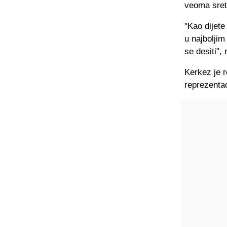
veoma sreta
"Kao dijete
u najboljim
se desiti",
Kerkez je r
reprezentac