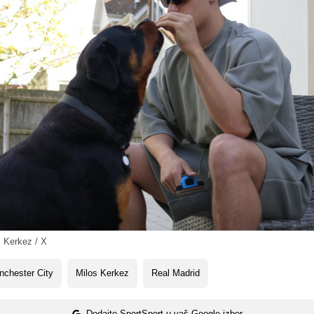
š Kerkez / X
chester City
Milos Kerkez
Real Madrid
Dodajte SportSport u vaš Google izbor