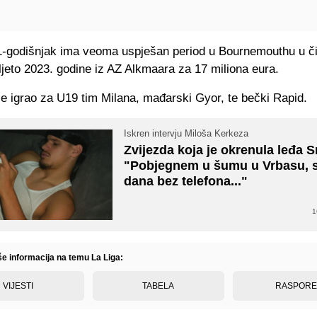
1-godišnjak ima veoma uspješan period u Bournemouthu u či
 ljeto 2023. godine iz AZ Alkmaara za 17 miliona eura.
e igrao za U19 tim Milana, mađarski Gyor, te bečki Rapid.
Iskren intervju Miloša Kerkeza
Zvijezda koja je okrenula leđa Sr
"Pobjegnem u šumu u Vrbasu,
dana bez telefona..."
1
še informacija na temu La Liga:
VIJESTI
TABELA
RASPOR