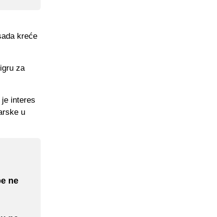
sada kreće
igru za
je interes
arske u
pe ne