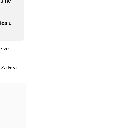
lu ne
ica u
je već
. Za Real