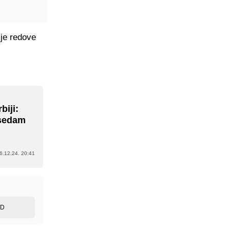
je redove
biji:
 sedam
6.12.24. 20:41
ED