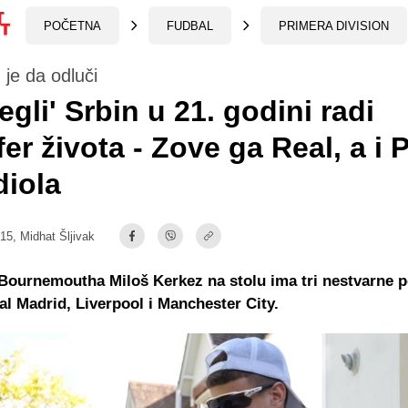
POČETNA
FUDBAL
PRIMERA DIVISION
je da odluči
egli' Srbin u 21. godini radi
fer života - Zove ga Real, a i 
iola
:15,
Midhat Šljivak
 Bournemoutha Miloš Kerkez na stolu ima tri nestvarne 
al Madrid, Liverpool i Manchester City.