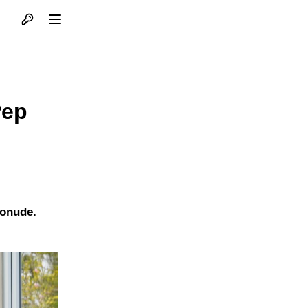
Otvori profil
Otvori meni
Pep
ponude.