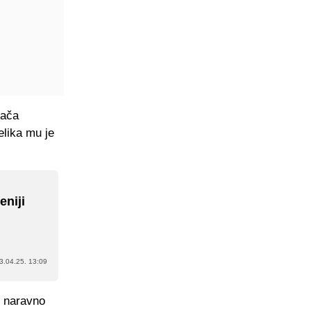
rača
lika mu je
eniji
l
3.04.25. 13:09
e naravno