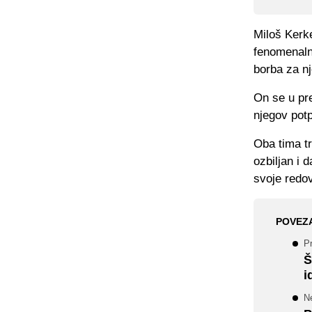
Miloš Kerke
fenomenaln
borba za nj
On se u pr
njegov potp
Oba tima tr
ozbiljan i 
svoje redo
POVEZ
P
Š
i
Ne