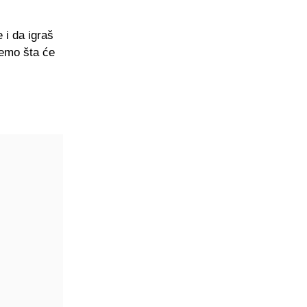
 i da igraš
 ćemo šta će