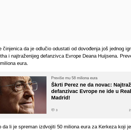
 činjenica da je odlučio odustati od dovođenja još jednog ig
ha i najtraženijeg defanzivca Evrope Deana Huijsena. Preve
 miliona eura.
Previše mu 58 miliona eura
Škrti Perez ne da novac: Najtraž
defanzivac Evrope ne ide u Rea
Madrid!
3
2
 da li je spreman izdvojiti 50 miliona eura za Kerkeza koji j