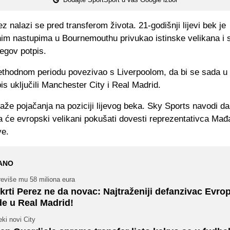
z nalazi se pred transferom života. 21-godišnji lijevi bek je
im nastupima u Bournemouthu privukao istinske velikana i 
egov potpis.
ethodnom periodu povezivao s Liverpoolom, da bi se sada u 
is uključili Manchester City i Real Madrid.
aže pojačanja na poziciji lijevog beka. Sky Sports navodi da 
da će evropski velikani pokušati dovesti reprezentativca Mađ
ve.
ANO
reviše mu 58 miliona eura
krti Perez ne da novac: Najtraženiji defanzivac Evro
de u Real Madrid!
ki novi City