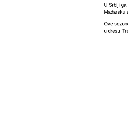
U Srbiji ga
Mađarsku s
Ove sezone
u dresu 'Tr