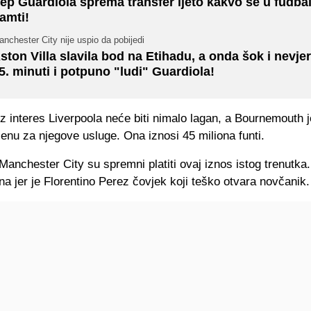
ep Guardiola sprema transfer ljeto kakvo se u fudba
amti!
nchester City nije uspio da pobijedi
ston Villa slavila bod na Etihadu, a onda šok i nevjer
5. minuti i potpuno "ludi" Guardiola!
 interes Liverpoola neće biti nimalo lagan, a Bournemouth 
jenu za njegove usluge. Ona iznosi 45 miliona funti.
 Manchester City su spremni platiti ovaj iznos istog trenutka
na jer je Florentino Perez čovjek koji teško otvara novčanik.