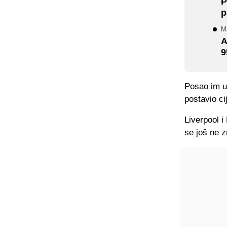
P
p
Ma
A
9
Posao im uz
postavio ci
Liverpool i
se još ne z