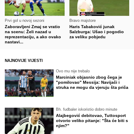
Prvi gol u novoj sezoni
Bravo majstore
Zaboravljeni Zmaj se vratio
Haris Tabaković junak
na scenu: Želi nazad u
Salzburga: Ušao i pogodio
reprezentaciju, a ako ovako
za veliku pobjedu
nastavi...
NAJNOVIJE VIJESTI
Ovo mu nije trebalo
Marciniak objasnio zbog čega je
"pomilovao" Messija: Navijači i
struka ne mogu da vjeruju šta priča
Bh. fudbaler iskoristio dobro minute
Alajbegović debitovao, Tuttosport
otvorio veliko pitanje: "Šta će biti s
njim?"