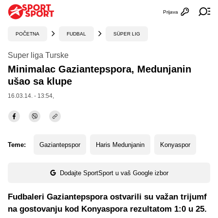
Prijava
Otvori profi
Ot
POČETNA
FUDBAL
SÜPER LIG
Super liga Turske
Minimalac Gaziantepspora, Medunjanin
ušao sa klupe
16.03.14. - 13:54,
Teme:
Gaziantepspor
Haris Medunjanin
Konyaspor
Dodajte SportSport u vaš Google izbor
Fudbaleri Gaziantepspora ostvarili su važan trijumf
na gostovanju kod Konyaspora rezultatom 1:0 u 25.