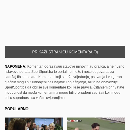
PRIKAŽI STRANICU KOMENTARA (0)
NAPOMENA:
Komentari odražavaju stavove njihovih autora/ica, a ne nužno
i stavove portala SportSport.ba te portal ne može i neće odgovarati za
sadržaj tih kometara. Komentari koji sadrže vrijeđanja, psovanja i vulgaran
riječnik mogu biti uklonjeni bez najave i objašnjenja, ali to ne obavezuje
SportSport.ba da obriše sve komentare koji krše pravila. Čitanjem prihvatate
mogućnost da među komentarima mogu biti pronađeni sadržaji koji mogu
biti u suprotnosti sa vašim uvjerenjima.
POPULARNO