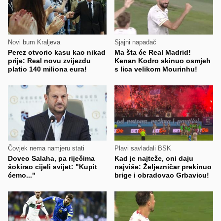
Novi bum Kraljeva
Sjajni napadač
Perez otvorio kasu kao nikad
Ma šta će Real Madrid!
prije: Real novu zvijezdu
Kenan Kodro skinuo osmjeh
platio 140 miliona eura!
s lica velikom Mourinhu!
Čovjek nema namjeru stati
Plavi savladali BSK
Doveo Salaha, pa riječima
Kad je najteže, oni daju
šokirao cijeli svijet: "Kupit
najviše: Željezničar prekinuo
ćemo..."
brige i obradovao Grbavicu!