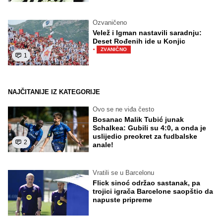
Ozvaničeno
Velež i Igman nastavili saradnju:
Deset Rođenih ide u Konjic
·
ZVANIČNO
1
NAJČITANIJE IZ KATEGORIJE
Ovo se ne viđa često
Bosanac Malik Tubić junak
Schalkea: Gubili su 4:0, a onda je
uslijedio preokret za fudbalske
2
anale!
Vratili se u Barcelonu
Flick sinoć održao sastanak, pa
trojici igrača Barcelone saopštio da
napuste pripreme